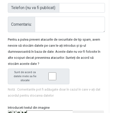
Telefon (nu va fi publicat):
Comentariu:
Pentru a putea preveni atacurile de securitate de tip spam, avem
nevoie să stocăm datele pe care le-ați introdus și ip-ul
dumneavoastră în baza de date. Aceste date nu vor fi folosite în
alte scopuri decat prevenirea atacurilor. Sunteți de acord să
stocăm aceste date ?
Sunt de acord ca
datele mele sa fie
stocate
Notă : Comentariile pot fi adăugate doar în cazul în care v-ați dat
acordul pentru stocarea datelor
Introduceti textul din imagine