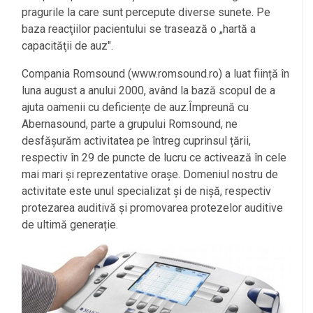
pragurile la care sunt percepute diverse sunete. Pe
baza reacţiilor pacientului se trasează o „hartă a
capacităţii de auz".
Compania Romsound (www.romsound.ro) a luat ființă în
luna august a anului 2000, având la bază scopul de a
ajuta oamenii cu deficiențe de auz.Împreună cu
Abernasound, parte a grupului Romsound, ne
desfășurăm activitatea pe întreg cuprinsul țării,
respectiv în 29 de puncte de lucru ce activează în cele
mai mari și reprezentative orașe. Domeniul nostru de
activitate este unul specializat și de nișă, respectiv
protezarea auditivă și promovarea protezelor auditive
de ultimă generație.