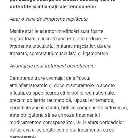
osteofite și inflamații ale tendoanelor.
Apar o serie de simptome neplăcute
Manifestările acestor modificări sunt foarte
supărătoare, concretizându-se prin redoare –
înțepenire articulară, limitarea mișcărilor, durere
trenantă, contractură musculară și ligamentară.
Avantajele unui tratament gemoterapic
Gemoterapia are avantajul de a înlocui
antiinflamatoarele și decontracturantele în aceste
situații, cu specificarea că în bolile reumatismale,
precum poliartria reumatoidă, lupusul eritematos,
spondilita anchilozantă, boli cu componentă autoimună,
este obligatoriu să se urmeze tratamentul
medicamentos corespunzător, iar în afara perioadelor
de agravare se poate completa tratamentul cu cel
gemoterapic.