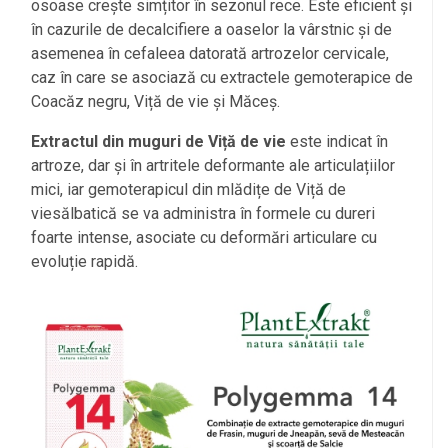
osoase crește simțitor în sezonul rece. Este eficient și
în cazurile de decalcifiere a oaselor la vârstnic și de
asemenea în cefaleea datorată artrozelor cervicale,
caz în care se asociază cu extractele gemoterapice de
Coacăz negru, Viță de vie și Măceș.
Extractul din muguri de Viță de vie
este indicat în
artroze, dar și în artritele deformante ale articulațiilor
mici, iar gemoterapicul din mlădițe de Viță de
viesălbatică se va administra în formele cu dureri
foarte intense, asociate cu deformări articulare cu
evoluție rapidă.