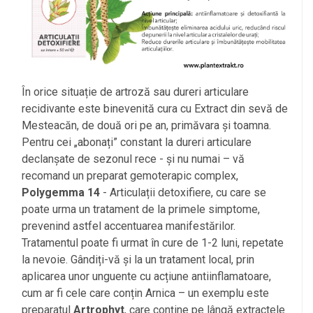
În orice situație de artroză sau dureri articulare
recidivante este binevenită cura cu Extract din sevă de
Mesteacăn, de două ori pe an, primăvara și toamna.
Pentru cei „abonați” constant la dureri articulare
declanșate de sezonul rece - și nu numai – vă
recomand un preparat gemoterapic complex,
Polygemma 14
- Articulații detoxifiere, cu care se
poate urma un tratament de la primele simptome,
prevenind astfel accentuarea manifestărilor.
Tratamentul poate fi urmat în cure de 1-2 luni, repetate
la nevoie. Gândiți-vă și la un tratament local, prin
aplicarea unor unguente cu acțiune antiinflamatoare,
cum ar fi cele care conțin Arnica – un exemplu este
preparatul
Artrophyt
, care conține pe lângă extractele