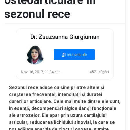
osteoarticulare în
sezonul rece
Dr. Zsuzsanna Giurgiuman
Lista articole
Nov. 16, 2017, 11:34 a.m.
4571 afișări
Sezonul rece aduce cu sine printre altele și
creșterea frecvenței, intensității și duratei
durerilor articulare. Cele mai multe dintre ele sunt,
în esență, decompensări algice dar și funcționale
ale artrozelor. Ele apar prin uzura cartilajului
articular, reducerea lichidului sinovial, la care se
pot adăuga apariția de ciocuri osoase, numite