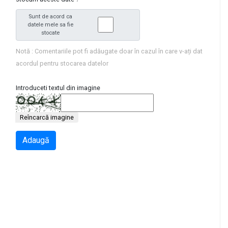
Sunt de acord ca
datele mele sa fie
stocate
Notă : Comentariile pot fi adăugate doar în cazul în care v-ați dat
acordul pentru stocarea datelor
Introduceti textul din imagine
Reîncarcă imagine
Adaugă