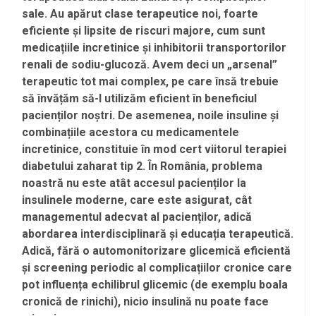
sale. Au apărut clase terapeutice noi, foarte
eficiente și lipsite de riscuri majore, cum sunt
medicațiile incretinice și inhibitorii transportorilor
renali de sodiu-glucoză. Avem deci un „arsenal”
terapeutic tot mai complex, pe care însă trebuie
să învățăm să-l utilizăm eficient în beneficiul
pacienților noștri. De asemenea, noile insuline și
combinațiile acestora cu medicamentele
incretinice, constituie în mod cert viitorul terapiei
diabetului zaharat tip 2. În România, problema
noastră nu este atât accesul pacienților la
insulinele moderne, care este asigurat, cât
managementul adecvat al pacienților, adică
abordarea interdisciplinară și educația terapeutică.
Adică, fără o automonitorizare glicemică eficientă
și screening periodic al complicațiilor cronice care
pot influența echilibrul glicemic (de exemplu boala
cronică de rinichi), nicio insulină nu poate face