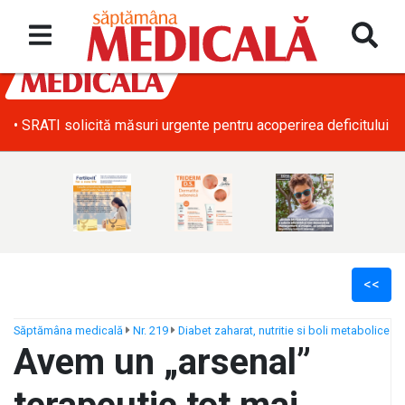
• SRATI solicită măsuri urgente pentru acoperirea deficitului d
<<
Săptămâna medicală
Nr. 219
Diabet zaharat, nutritie si boli metabolice
Avem un „arsenal”
ș