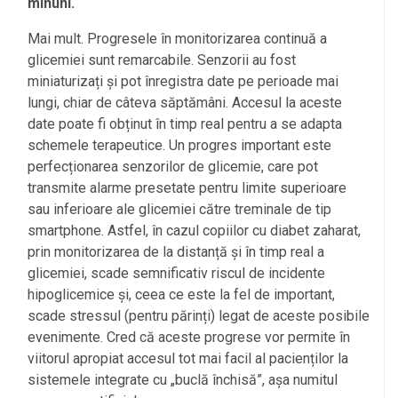
minuni.
Mai mult. Progresele în monitorizarea continuă a
glicemiei sunt remarcabile. Senzorii au fost
miniaturizați și pot înregistra date pe perioade mai
lungi, chiar de câteva săptămâni. Accesul la aceste
date poate fi obținut în timp real pentru a se adapta
schemele terapeutice. Un progres important este
perfecționarea senzorilor de glicemie, care pot
transmite alarme presetate pentru limite superioare
sau inferioare ale glicemiei către treminale de tip
smartphone. Astfel, în cazul copiilor cu diabet zaharat,
prin monitorizarea de la distanță și în timp real a
glicemiei, scade semnificativ riscul de incidente
hipoglicemice și, ceea ce este la fel de important,
scade stressul (pentru părinți) legat de aceste posibile
evenimente. Cred că aceste progrese vor permite în
viitorul apropiat accesul tot mai facil al pacienților la
sistemele integrate cu „buclă închisă”, așa numitul