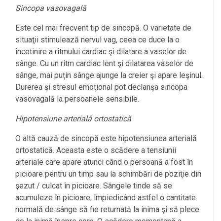
Sincopa vasovagală
Este cel mai frecvent tip de sincopă. O varietate de
situaţii stimulează nervul vag, ceea ce duce la o
încetinire a ritmului cardiac şi dilatare a vaselor de
sânge. Cu un ritm cardiac lent şi dilatarea vaselor de
sânge, mai puţin sânge ajunge la creier şi apare leşinul.
Durerea şi stresul emoţional pot declanşa sincopa
vasovagală la persoanele sensibile.
Hipotensiune arterială ortostatică
O altă cauză de sincopă este hipotensiunea arterială
ortostatică. Aceasta este o scădere a tensiunii
arteriale care apare atunci când o persoană a fost în
picioare pentru un timp sau la schimbări de poziţie din
şezut / culcat în picioare. Sângele tinde să se
acumuleze în picioare, împiedicând astfel o cantitate
normală de sânge să fie returnată la inima şi să plece