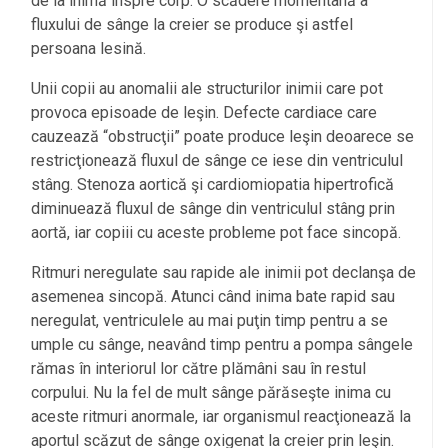
de la inimă înspre corp. O scădere momentană a
fluxului de sânge la creier se produce şi astfel
persoana lesină.
Unii copii au anomalii ale structurilor inimii care pot
provoca episoade de leşin. Defecte cardiace care
cauzează “obstrucţii” poate produce leşin deoarece se
restricţionează fluxul de sânge ce iese din ventriculul
stâng. Stenoza aortică şi cardiomiopatia hipertrofică
diminuează fluxul de sânge din ventriculul stâng prin
aortă, iar copiii cu aceste probleme pot face sincopă.
Ritmuri neregulate sau rapide ale inimii pot declanşa de
asemenea sincopă. Atunci când inima bate rapid sau
neregulat, ventriculele au mai puţin timp pentru a se
umple cu sânge, neavând timp pentru a pompa sângele
rămas în interiorul lor către plămâni sau în restul
corpului. Nu la fel de mult sânge părăseşte inima cu
aceste ritmuri anormale, iar organismul reacţionează la
aportul scăzut de sânge oxigenat la creier prin leşin.