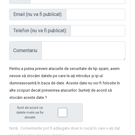
Email (nu va fi publicat):
Telefon (nu va fi publicat):
Comentariu:
Pentru a putea preveni atacurile de securitate de tip spam, avem
nevoie să stocăm datele pe care le-ați introdus și ip-ul
dumneavoastră în baza de date. Aceste date nu vor fi folosite în
alte scopuri decat prevenirea atacurilor. Sunteți de acord să
stocăm aceste date ?
Sunt de acord ca
datele mele sa fie
stocate
Notă : Comentariile pot fi adăugate doar în cazul în care v-ați dat