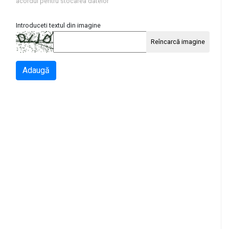
acordul pentru stocarea datelor
Introduceti textul din imagine
Reîncarcă imagine
Adaugă