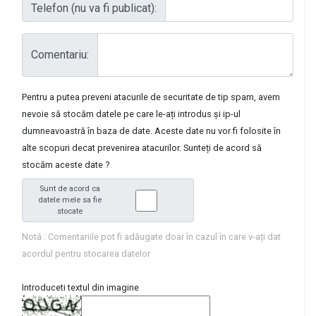
Telefon (nu va fi publicat):
Comentariu:
Pentru a putea preveni atacurile de securitate de tip spam, avem
nevoie să stocăm datele pe care le-ați introdus și ip-ul
dumneavoastră în baza de date. Aceste date nu vor fi folosite în
alte scopuri decat prevenirea atacurilor. Sunteți de acord să
stocăm aceste date ?
Sunt de acord ca
datele mele sa fie
stocate
Notă : Comentariile pot fi adăugate doar în cazul în care v-ați dat
acordul pentru stocarea datelor
Introduceti textul din imagine