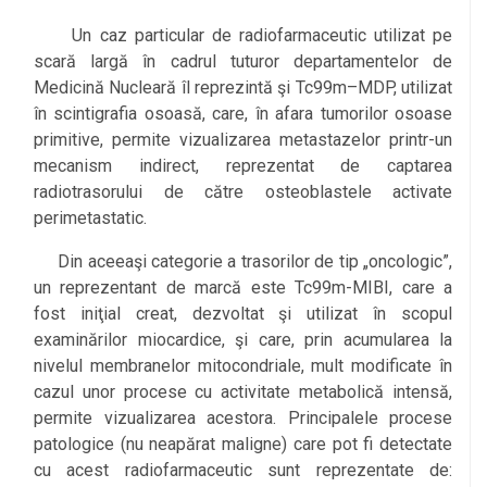
Un caz particular de radiofarmaceutic utilizat pe
scară largă în cadrul tuturor departamentelor de
l
Medicină Nucleară îl reprezintă şi Tc99m–MDP, utilizat
în scintigrafia osoasă, care, în afara tumorilor osoase
primitive, permite vizualizarea metastazelor printr-un
mecanism indirect, reprezentat de captarea
radiotrasorului de către osteoblastele activate
perimetastatic.
Din aceeaşi categorie a trasorilor de tip „oncologic”,
un reprezentant de marcă este Tc99m-MIBI, care a
fost iniţial creat, dezvoltat şi utilizat în scopul
examinărilor miocardice, şi care, prin acumularea la
nivelul membranelor mitocondriale, mult modificate în
cazul unor procese cu activitate metabolică intensă,
permite vizualizarea acestora. Principalele procese
patologice (nu neapărat maligne) care pot fi detectate
cu acest radiofarmaceutic sunt reprezentate de: