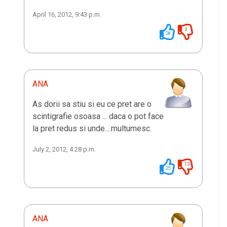
April 16, 2012, 9:43 p.m.
3
28
ANA
As dorii sa stiu si eu ce pret are o
scintigrafie osoasa ... daca o pot face
la pret redus si unde....multumesc.
July 2, 2012, 4:28 p.m.
13
25
ANA