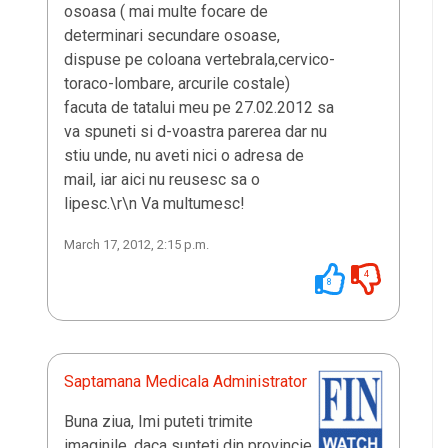
osoasa ( mai multe focare de
determinari secundare osoase,
dispuse pe coloana vertebrala,cervico-
toraco-lombare, arcurile costale)
facuta de tatalui meu pe 27.02.2012 sa
va spuneti si d-voastra parerea dar nu
stiu unde, nu aveti nici o adresa de
mail, iar aici nu reusesc sa o
lipesc.\r\n Va multumesc!
March 17, 2012, 2:15 p.m.
4
8
Saptamana Medicala Administrator
Buna ziua, Imi puteti trimite
imaginile, daca sunteti din provincie,