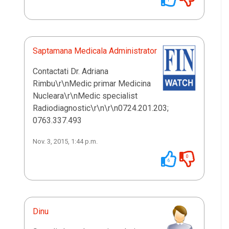
Saptamana Medicala Administrator
Contactati Dr. Adriana
Rimbu\r\nMedic primar Medicina
Nucleara\r\nMedic specialist
Radiodiagnostic\r\n\r\n0724.201.203;
0763.337.493
Nov. 3, 2015, 1:44 p.m.
0
6
Dinu