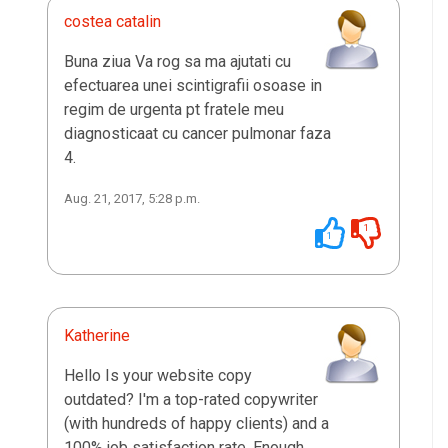
costea catalin
Buna ziua Va rog sa ma ajutati cu
efectuarea unei scintigrafii osoase in
regim de urgenta pt fratele meu
diagnosticaat cu cancer pulmonar faza
4.
Aug. 21, 2017, 5:28 p.m.
1
1
Katherine
Hello Is your website copy
outdated? I'm a top-rated copywriter
(with hundreds of happy clients) and a
100% job satisfaction rate. Enough