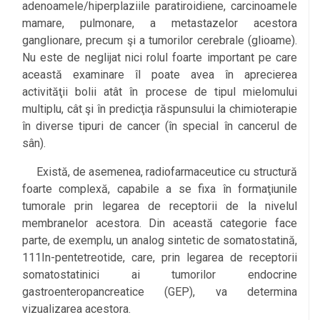
adenoamele/hiperplaziile paratiroidiene, carcinoamele
mamare, pulmonare, a metastazelor acestora
ganglionare, precum şi a tumorilor cerebrale (glioame).
Nu este de neglijat nici rolul foarte important pe care
această examinare îl poate avea în aprecierea
activităţii bolii atât în procese de tipul mielomului
multiplu, cât şi în predicţia răspunsului la chimioterapie
în diverse tipuri de cancer (în special în cancerul de
sân).
Există, de asemenea, radiofarmaceutice cu structură
foarte complexă, capabile a se fixa în formaţiunile
tumorale prin legarea de receptorii de la nivelul
membranelor acestora. Din această categorie face
parte, de exemplu, un analog sintetic de somatostatină,
111In-pentetreotide, care, prin legarea de receptorii
somatostatinici ai tumorilor endocrine
gastroenteropancreatice (GEP), va determina
vizualizarea acestora.