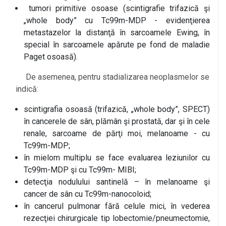
tumori primitive osoase (scintigrafie trifazică şi
„whole body” cu Tc99m-MDP - evidenţierea
metastazelor la distanţă în sarcoamele Ewing, în
special în sarcoamele apărute pe fond de maladie
Paget osoasă).
De asemenea, pentru stadializarea neoplasmelor se
indică:
scintigrafia osoasă (trifazică, „whole body”, SPECT)
în cancerele de sân, plămân şi prostată, dar şi în cele
renale, sarcoame de părţi moi, melanoame - cu
Tc99m-MDP;
în mielom multiplu se face evaluarea leziunilor cu
Tc99m-MDP şi cu Tc99m- MIBI;
detecţia nodulului santinelă – în melanoame şi
cancer de sân cu Tc99m-nanocoloid;
în cancerul pulmonar fără celule mici, în vederea
rezecţiei chirurgicale tip lobectomie/pneumectomie,