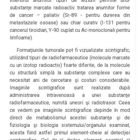
interiorul anumitor tipuri de leziuni permite unor
substanţe marcate radioactiv tratarea anumitor forme
de cancer – paliativ (Sr-89 - pentru durerea din
metastazele osoase) sau chiar curativ (I-131 pentru
cancerul tiroidian, Y-90 cuplat cu Ac-monoclonali pentru
limfoame).
Formaţiunile tumorale pot fi vizualizate scintigrafic,
utilizând tipuri de radiofarmaceutice (molecule marcate
cu un izotop radioactiv) foarte diferite, de la molecule
cu structură simplă la substanţe complexe care au
necesitat ani de cercetare şi costuri considerabile.
Imaginile scintigrafice sunt realizate după
administrarea intravenoasă a unei substanţe
radiofarmaceutice, numită uneori şi radiotrasor. Ceea
ce vedem pe imaginile scintigrafice depinde în mod
direct de metabolismul acestei substanţe şi de
fiziologia şi biologia sistemului/organului examinat,
acesta fiind astfel primul element-cheie al detecţiei