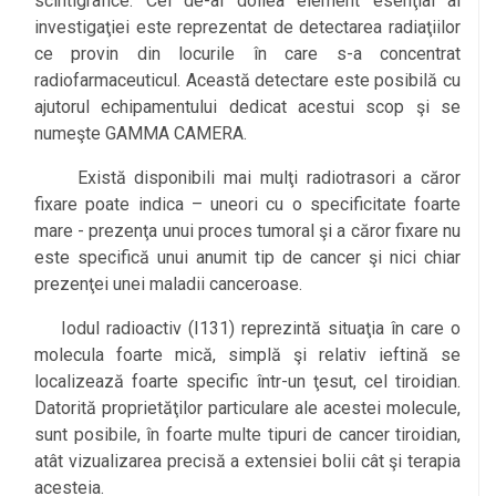
scintigrafice. Cel de-al doilea element esenţial al
investigaţiei este reprezentat de detectarea radiaţiilor
ce provin din locurile în care s-a concentrat
radiofarmaceuticul. Această detectare este posibilă cu
ajutorul echipamentului dedicat acestui scop şi se
numeşte GAMMA CAMERA.
Există disponibili mai mulţi radiotrasori a căror
fixare poate indica – uneori cu o specificitate foarte
mare - prezenţa unui proces tumoral şi a căror fixare nu
este specifică unui anumit tip de cancer şi nici chiar
prezenţei unei maladii canceroase.
Iodul radioactiv (I131) reprezintă situaţia în care o
molecula foarte mică, simplă şi relativ ieftină se
localizează foarte specific într-un ţesut, cel tiroidian.
Datorită proprietăţilor particulare ale acestei molecule,
sunt posibile, în foarte multe tipuri de cancer tiroidian,
atât vizualizarea precisă a extensiei bolii cât şi terapia
acesteia.