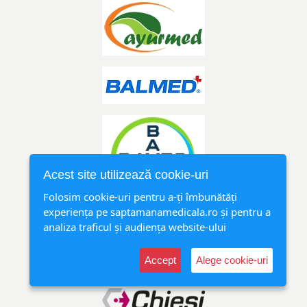
Acest site utilizează cookie-uri
Folosim cookie-uri pentru a-ți îmbunătăți
experiența pe saptamanamedicala.ro și pentru a
analiza traficul și audiența website-ului
Accept
Alege cookie-uri