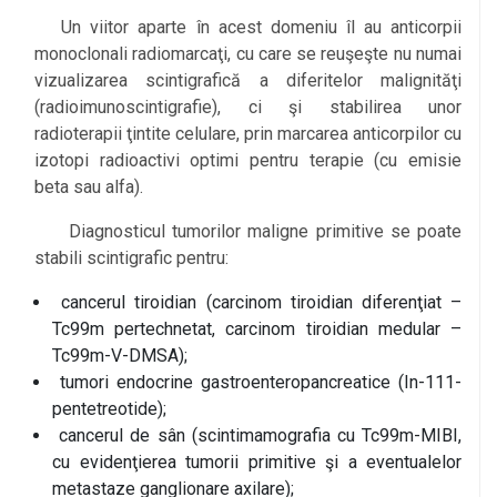
Un viitor aparte în acest domeniu îl au anticorpii
monoclonali radiomarcaţi, cu care se reuşeşte nu numai
vizualizarea scintigrafică a diferitelor malignităţi
(radioimunoscintigrafie), ci şi stabilirea unor
radioterapii ţintite celulare, prin marcarea anticorpilor cu
izotopi radioactivi optimi pentru terapie (cu emisie
beta sau alfa).
Diagnosticul tumorilor maligne primitive se poate
stabili scintigrafic pentru:
cancerul tiroidian (carcinom tiroidian diferenţiat –
Tc99m pertechnetat, carcinom tiroidian medular –
Tc99m-V-DMSA);
tumori endocrine gastroenteropancreatice (In-111-
pentetreotide);
cancerul de sân (scintimamografia cu Tc99m-MIBI,
cu evidenţierea tumorii primitive şi a eventualelor
metastaze ganglionare axilare);