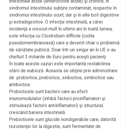
intestinale acute (enterocolite acute) şi cronice, în
sindromul intestinului subţire contaminat, respectiv în
sindromul intestinului scurt, dar şi în alte boli digestive
şi extradigestive. O infecţie intestinală, a cărei
incidenţă a crescut mult în ultimii ani în toată lumea,
este infecţia cu Clostridium difficile (colita
pseudomembranoasă) care a devenit chiar o problemă
de sănătate publică. Doar într-un singur an în UE s-au
cheltuit 3 miliarde de Euro pentru aceşti pacienţi.
În toate aceste cazuri este importantă restabilirea
stării de eubioză. Aceasta se obţine prin administrare
de probiotice, prebiotice, sinbiotice, simbiotice sau
antibiotice.
Probioticele sunt bacterii care au efect
imunomodulator (inhibă factorii proinflamatori şi
stimulează factorii antiinflamatori) şi structural,
crescând bariera intestinală.
Prebioticele sunt glucide nondigerabile care, datorită
rezistenţei lor la digestie, sunt fermentate de