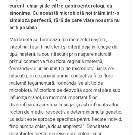
curent, chiar şi de către gastroenterologi, ca
sinonime. Cu această microbiotă noi trăim într-o
simbioză perfectă, fără de care viaţa noastră nu
ar fi posibilă.
Microbiota se formează din momentul naşterii,
intestinul fetal fiind steril şi diferă deja în funcţie de
tipul naşterii: la nou-născuţii prin naştere naturală
primul contact va fi cu flora vaginală maternă,
formându-se un anumit tip de microbiotă, iar la cei
născuţi prin cezariană primul contact va fi cu flora
maternă tegumentară, formându-se alt tip de
microbiotă. Microflora se dezvoltă apoi mai ales sub
influenţa hranei, un moment important fiind
diversificarea acesteia la sugar şi sub influenţa altor
factori de mediu, respectiv a determinismului genetic.
La adult este aproape specifică pentru fiecare individ,
fiind numită chiar „a doua amprentă”. Densitatea
microbiotei creşte din jejun spre colon, ca şi