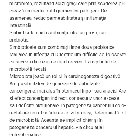
microbiotă, rezultând acizi graşi care prin scăderea pH
crează un mediu ostil germenilor patogeni. De
asemenea, reduc permeabilitatea şi inflamaţia
intestinală.
Sinbioticele sunt combinaţii între un pro- şi un
prebiotic.
Simbioticele sunt combinaţii între două probiotice.
Mai ales în infecţia cu Clostridium difficile se foloseşte
cu succes din ce în ce mai frecvent transplantul de
microbiotă fecală.
Microbiota joacă un rol şi în carcinogeneza digestivă.
Are posibilitatea de generare de substanţe
cancerigene, mai ales în stomacul hipo- sau anacid. Are
şi efect cancerigen indirect, consecutiv unor excese
sau deficite nutriţionale. În patogeneza cancerului colo-
rectal are un rol scăderea acizilor graşi, determinată tot
de microbiotă. Aceasta se implică chiar şi în
patogeneza cancerului hepatic, via circulaţiei
enterohepatice.