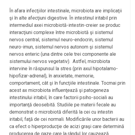
În afara infecţiilor intestinale, microbiota are implicaţii
şi în alte afecţiuni digestive. În intestinul iritabil prin
intermediul axei microbiotă-intestin-creier se produc
interacţiuni complexe între microbiotă şi sistemul
nervos central, sistemul neuro-endocrin, sistemul
neuro-imun, sistemul nervos autonom şi sistemul
nervos enteric (una dintre cele trei componente ale
sistemului nervos vegetativ). Astfel, microbiota
intervine în răspunsul la stres (prin axul hipotalamo-
hipofizar-adrenal), în anxietate, memorie,
comportament, cât şi în funcţiile intestinale. Tocmai prin
acest ax microbiota influenţează şi patogeneza
intestinului iritabil, în care factorii psiho-sociali au
importanţă deosebită. Studiile pe materii fecale au
demonstrat o microbiotă diferită la cei cu intestin
iritabil, faţă de cei normali. Modificările unor bacterii au
ca efect o hiperproducţie de acizi graşi care determină
producerea de gaze care la rândul lor cauzează