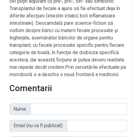
cel puţin adjuvant cu pre-, pro-, sin- sau simbiotic.
Transplantul de fecale a ajuns să fie efectuat deja în
diferite afecţiuni (intestin iritabil, boli inflamatoare
intestinale). Deocamdată pare science-fiction să
vorbim despre bănci cu materii fecale procesate şi
îngheţate, asemănător băncilor de organe pentru
transplant, cu fecale procesate specific pentru fiecare
categorie de boală, în funcţie de disbioza specifică
acesteia, dar această ficţiune ar putea deveni realitate
mai repede decât credem.Prin cercetările efectuate pe
microbiotă s-a deschis o nouă frontieră a medicinii.
Comentarii
Nume:
Email (nu va fi publicat):