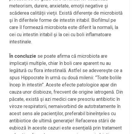
meteorism, durere, anxietate, emoţii negative şi
scăderea calităţii vieţii. Există diferenţe de microbiotă
şi în diferitele forme de intestin iritabil. Biofilmul pe
care îl formează microbiota este diferit la normali, la
cei cu intestin iritabil şi la cei cu boli inflamatoare
l
intestinale.
În concluzie
se poate afirma că microbiota are
implicaţii multiple, chiar în boli care aparent nu au
legătură cu flora intestinală. Astfel se adevereşte ce a
spus Hippocrate în urmă cu două milenii: ”Toate bolile
încep în intestin”. Aceste efecte patologice apar din
cauza unor disbioze, frecvent de origine iatrogenă. Din
păcate, există şi azi medici care prescriu antibiotic în
viroze respiratorii, nemaivorbind de autotratamente în
acest sens ale pacienţilor, preferabil bineînţeles cu
antibiotice de ultimă generaţie! Refacerea stării de
eubioză în aceste cazuri este esenţială prin tratament