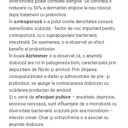
diversificată poate combate alergiile. Se constată o
reducere cu 50% a dermatitei atopice la nou-născut
după tratament cu prebiotice.
În
osteoporoză
s-a putut corela densitatea osoasă
semnificativ scăzută - factor de risc important pentru
osteoporoză, cu o suprapopulare bacteriană
intestinală. De asemenea, s-a observat un efect
benefic al probioticelor.
În boala
Alzheimer
s-a observat că, o anumită
disbioză are rol în patogeneza bolii, caracterizată prin
depozitare de fibrile şi amiloid. Prin dirijarea
corespunzătoare a dietei şi administrare de pre- şi
probiotice, se ajunge la contracararea disbiozei cu
scăderea producţiei de amiloid.
Şi o serie de
afecţiuni psihice
– anxietate, depresie,
anorexie nervoasă, sunt influenţate de o microbiotă cu
diversitate bacteriană scăzută prin axa microbiom –
intestin-creier. Chiar şi schizofrenia s-a asociat cu
anumite disbioze.