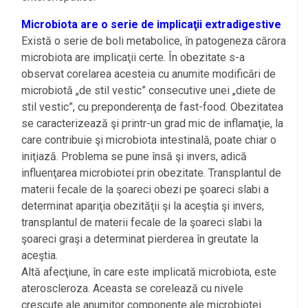
Microbiota are o serie de implicaţii extradigestive
Există o serie de boli metabolice, în patogeneza cărora
microbiota are implicaţii certe. În obezitate s-a
observat corelarea acesteia cu anumite modificări de
microbiotă „de stil vestic” consecutive unei „diete de
stil vestic”, cu preponderenţa de fast-food. Obezitatea
se caracterizează şi printr-un grad mic de inflamaţie, la
care contribuie şi microbiota intestinală, poate chiar o
iniţiază. Problema se pune însă şi invers, adică
influenţarea microbiotei prin obezitate. Transplantul de
materii fecale de la şoareci obezi pe şoareci slabi a
determinat apariţia obezităţii şi la aceştia şi invers,
transplantul de materii fecale de la şoareci slabi la
şoareci graşi a determinat pierderea în greutate la
aceştia.
Altă afecţiune, în care este implicată microbiota, este
ateroscleroza. Aceasta se corelează cu nivele
crescute ale anumitor componente ale microbiotei.