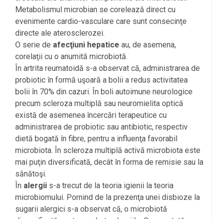
Metabolismul microbian se corelează direct cu
evenimente cardio-vasculare care sunt consecinţe
directe ale aterosclerozei.
O serie de
afecţiuni hepatice
au, de asemena,
corelaţii cu o anumită microbiotă.
În artrita reumatoidă s-a observat că, administrarea de
probiotic în formă uşoară a bolii a redus activitatea
bolii în 70% din cazuri. În boli autoimune neurologice
precum scleroza multiplă sau neuromielita optică
există de asemenea încercări terapeutice cu
administrarea de probiotic sau antibiotic, respectiv
dietă bogată în fibre, pentru a influenţa favorabil
microbiota. În scleroza multiplă activă microbiota este
mai puţin diversificată, decât în forma de remisie sau la
sănătoşi.
În
alergii
s-a trecut de la teoria igienii la teoria
microbiomului. Pornind de la prezenţa unei disbioze la
sugarii alergici s-a observat că, o microbiotă