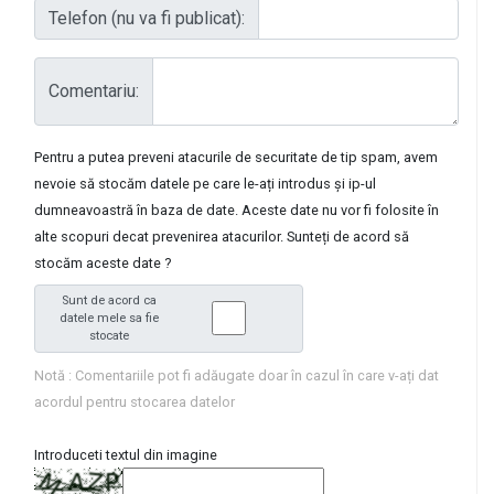
Telefon (nu va fi publicat):
Comentariu:
Pentru a putea preveni atacurile de securitate de tip spam, avem
nevoie să stocăm datele pe care le-ați introdus și ip-ul
dumneavoastră în baza de date. Aceste date nu vor fi folosite în
alte scopuri decat prevenirea atacurilor. Sunteți de acord să
stocăm aceste date ?
Sunt de acord ca
datele mele sa fie
stocate
Notă : Comentariile pot fi adăugate doar în cazul în care v-ați dat
acordul pentru stocarea datelor
Introduceti textul din imagine