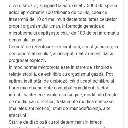
diversitatea ei, ajungând la aproximativ 5000 de specii,
adică aproximativ 100 trilioane de celule, ceea ce
înseamnă de 10 ori mai mult decât totalitatea celulelor
proprii organismului uman. Informaţia genetică a
microbiomului depăşeşte chiar de 100 de ori informaţia
genomului uman!
Cercetările referitoare la microbiotă, acest „ultim organ
descoperit al omului”, au început relativ recent, dar au
progresat exploziv.
În mod normal microbiota este în stare de simbioză
relativ stabilă, de echilibru cu organismul gazdă. Pot
apărea însă stări de disbioză, când acest echilibru al
florei microbiene este conturbat prin diferiţi factori:
infecţii bacteriene, virale sau fungice, modificări bruşte
de mediu sau dietetice, tratamente medicamentoase
(mai ales antibiotice), stări de imunodeficienţă, alte
afecţiuni.
Stările de disbioză au rol determinant în infecţii