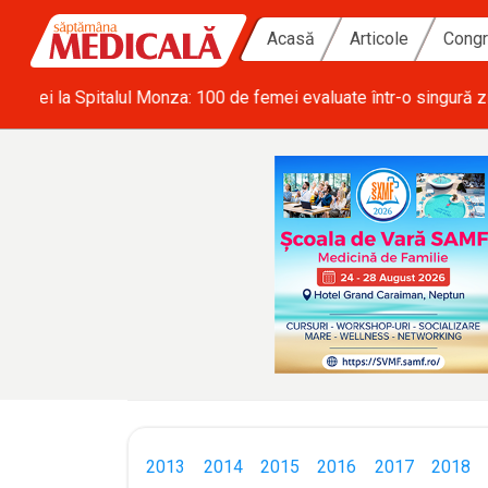
Acasă
Articole
Congr
ă zi
• SRATI solicită măsuri urgente pentru acoperirea deficitulu
2013
2014
2015
2016
2017
2018