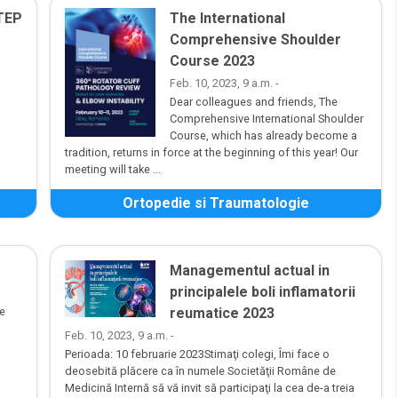
TEP
The International
Comprehensive Shoulder
Course 2023
Feb. 10, 2023, 9 a.m. -
Dear colleagues and friends, The
Comprehensive International Shoulder
Course, which has already become a
tradition, returns in force at the beginning of this year! Our
meeting will take ...
Ortopedie si Traumatologie
Managementul actual in
principalele boli inflamatorii
re
reumatice 2023
Feb. 10, 2023, 9 a.m. -
Perioada: 10 februarie 2023Stimaţi colegi, Îmi face o
deosebită plăcere ca în numele Societăţii Române de
Medicină Internă să vă invit să participaţi la cea de-a treia