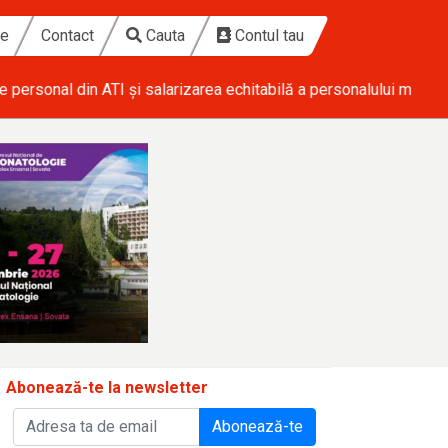
te
Contact
Cauta
Contul tau
ical
• Ponderas Academic Hospital investește 1,7 milioane de eu
Abonează-te la newsletter
Abonează-te