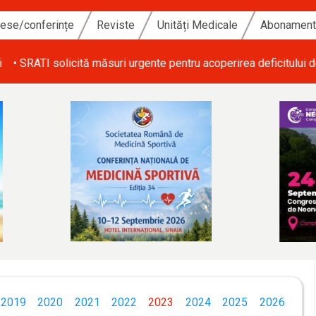
ese/conferințe
Reviste
Unități Medicale
Abonamen
i de personal din ATI și salarizarea echitabilă a personalului med
2019
2020
2021
2022
2023
2024
2025
2026