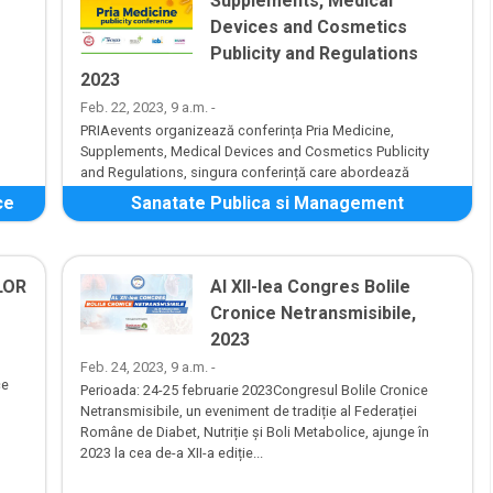
Supplements, Medical
Devices and Cosmetics
Publicity and Regulations
2023
Feb. 22, 2023, 9 a.m. -
PRIAevents organizează conferința Pria Medicine,
Supplements, Medical Devices and Cosmetics Publicity
and Regulations, singura conferință care abordează
aceste tematici, aflată deja la ediți...
ce
Sanatate Publica si Management
LOR
Al XII-lea Congres Bolile
Cronice Netransmisibile,
2023
Feb. 24, 2023, 9 a.m. -
ce
Perioada: 24-25 februarie 2023Congresul Bolile Cronice
Netransmisibile, un eveniment de tradiție al Federației
Române de Diabet, Nutriție și Boli Metabolice, ajunge în
2023 la cea de-a XII-a ediție...