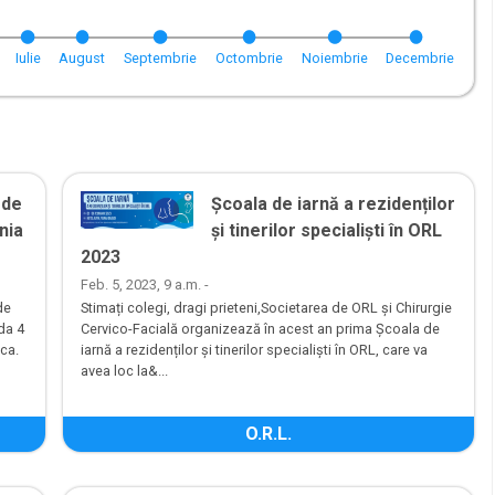
Iulie
August
Septembrie
Octombrie
Noiembrie
Decembrie
 de
Școala de iarnă a rezidenților
nia
și tinerilor specialiști în ORL
2023
Feb. 5, 2023, 9 a.m. -
de
Stimați colegi, dragi prieteni,Societarea de ORL și Chirurgie
da 4
Cervico-Facială organizează în acest an prima Școala de
ca.
iarnă a rezidenților și tinerilor specialiști în ORL, care va
avea loc la&...
O.R.L.