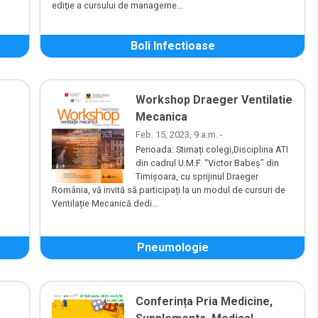
ediţie a cursului de manageme...
Boli Infectioase
Workshop Draeger Ventilatie
Mecanica
Feb. 15, 2023, 9 a.m. -
Perioada: Stimați colegi,Disciplina ATI
din cadrul U.M.F. “Victor Babeș” din
Timișoara, cu sprijinul Draeger
România, vă invită să participați la un modul de cursuri de
Ventilație Mecanică dedi...
Pneumologie
Conferința Pria Medicine,