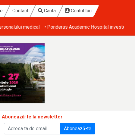
te
Contact
Cauta
Contul tau
ical
• Ponderas Academic Hospital investește 1,7 milioane de eu
Abonează-te la newsletter
Abonează-te