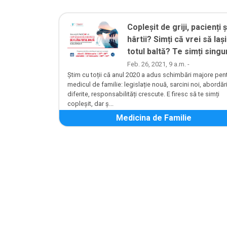
Copleșit de griji, pacienți ș
hârtii? Simți că vrei să lași
totul baltă? Te simți singu
Feb. 26, 2021, 9 a.m. -
Știm cu toții că anul 2020 a adus schimbări majore pen
medicul de familie: legislație nouă, sarcini noi, abordăr
diferite, responsabilități crescute. E firesc să te simți
copleșit, dar ș...
Medicina de Familie