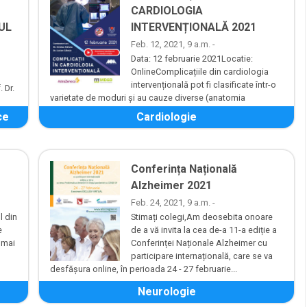
CARDIOLOGIA
UL
INTERVENȚIONALĂ 2021
Feb. 12, 2021, 9 a.m. -
Data: 12 februarie 2021Locatie:
OnlineComplicațiile din cardiologia
intervențională pot fi clasificate într-o
 Dr.
varietate de moduri și au cauze diverse (anatomia
pacientului, decizia terapeutică,...
ce
Cardiologie
Conferința Națională
Alzheimer 2021
Feb. 24, 2021, 9 a.m. -
l din
Stimați colegi,Am deosebita onoare
e
de a vă invita la cea de-a 11-a ediție a
 mai
Conferinței Naționale Alzheimer cu
participare internațională, care se va
desfășura online, în perioada 24 - 27 februarie...
Neurologie