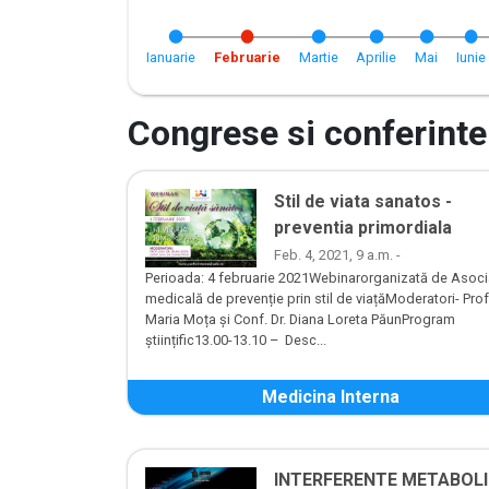
Ianuarie
Februarie
Martie
Aprilie
Mai
Iunie
Congrese si conferinte
Stil de viata sanatos -
preventia primordiala
Feb. 4, 2021, 9 a.m. -
Perioada: 4 februarie 2021Webinarorganizată de Asoci
medicală de prevenție prin stil de viațăModeratori- Prof
Maria Moța și Conf. Dr. Diana Loreta PăunProgram
științific13.00-13.10 – Desc...
Medicina Interna
INTERFERENTE METABOLI