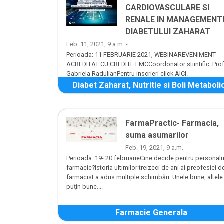
CARDIOVASCULARE SI
RENALE IN MANAGEMENT
DIABETULUI ZAHARAT
Feb. 11, 2021, 9 a.m. -
Perioada: 11 FEBRUARIE 2021, WEBINAREVENIMENT
ACREDITAT CU CREDITE EMCCoordonator stiintific: Prof.
Gabriela RadulianPentru inscrieri click AICI.
Diabet Zaharat, Nutritie si Boli Metaboli
FarmaPractic- Farmacia,
suma asumarilor
Feb. 19, 2021, 9 a.m. -
Perioada: 19- 20 februarieCine decide pentru personalu
farmacie?Istoria ultimilor treizeci de ani ai preofesiei d
farmacist a adus multiple schimbări. Unele bune, altele
puțin bune....
Farmacie Generala