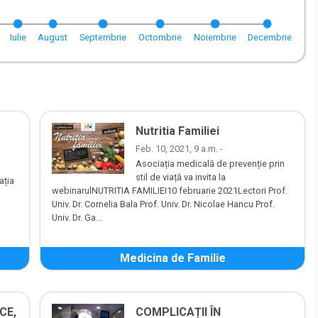
Iulie
August
Septembrie
Octombrie
Noiembrie
Decembrie
Nutritia Familiei
Feb. 10, 2021, 9 a.m. -
Asociația medicală de prevenție prin
stil de viață va invita la
ația
webinarulNUTRITIA FAMILIEI10 februarie 2021Lectori Prof.
Univ. Dr. Cornelia Bala Prof. Univ. Dr. Nicolae Hancu Prof.
Univ. Dr. Ga...
Medicina de Familie
CE,
COMPLICAȚII ÎN