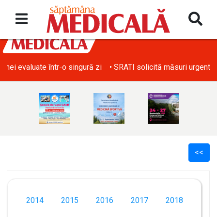
• SRATI solicită măsuri urgente pentru acoperirea deficitului d
<<
2014
2015
2016
2017
2018
l