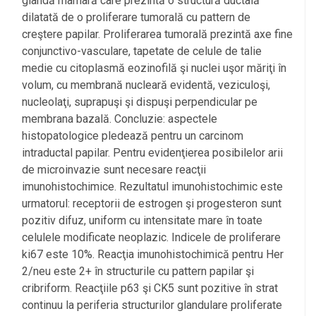
glandă mamară care prezintă o structură ductală
dilatată de o proliferare tumorală cu pattern de
creştere papilar. Proliferarea tumorală prezintă axe fine
conjunctivo-vasculare, tapetate de celule de talie
medie cu citoplasmă eozinofilă şi nuclei uşor măriţi în
volum, cu membrană nucleară evidentă, veziculoşi,
nucleolaţi, suprapuşi şi dispuşi perpendicular pe
membrana bazală. Concluzie: aspectele
histopatologice pledează pentru un carcinom
intraductal papilar. Pentru evidenţierea posibilelor arii
de microinvazie sunt necesare reacţii
imunohistochimice. Rezultatul imunohistochimic este
urmatorul: receptorii de estrogen şi progesteron sunt
pozitiv difuz, uniform cu intensitate mare în toate
celulele modificate neoplazic. Indicele de proliferare
ki67 este 10%. Reacţia imunohistochimică pentru Her
2/neu este 2+ în structurile cu pattern papilar şi
cribriform. Reacţiile p63 şi CK5 sunt pozitive în strat
continuu la periferia structurilor glandulare proliferate