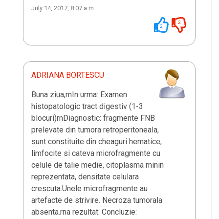
July 14, 2017, 8:07 a.m.
2
2
ADRIANA BORTESCU
Buna ziua,rnIn urma: Examen
histopatologic tract digestiv (1-3
blocuri)rnDiagnostic: fragmente FNB
prelevate din tumora retroperitoneala,
sunt constituite din cheaguri hematice,
limfocite si cateva microfragmente cu
celule de talie medie, citoplasma minin
reprezentata, densitate celulara
crescuta.Unele microfragmente au
artefacte de strivire. Necroza tumorala
absenta.rna rezultat: Concluzie: