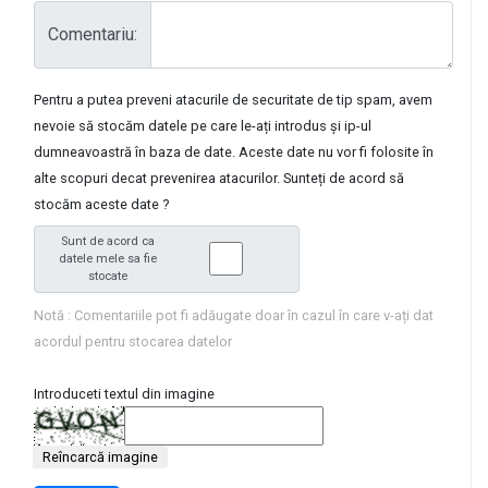
Comentariu:
Pentru a putea preveni atacurile de securitate de tip spam, avem
nevoie să stocăm datele pe care le-ați introdus și ip-ul
dumneavoastră în baza de date. Aceste date nu vor fi folosite în
alte scopuri decat prevenirea atacurilor. Sunteți de acord să
stocăm aceste date ?
Sunt de acord ca
datele mele sa fie
stocate
Notă : Comentariile pot fi adăugate doar în cazul în care v-ați dat
acordul pentru stocarea datelor
Introduceti textul din imagine
Reîncarcă imagine