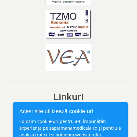
Linkuri
Ediția curentă
Acest site utilizează cookie-uri
Arhivă
Folosim cookie-uri pentru a-ți îmbunătăți
experiența pe saptamanamedicala.ro și pentru a
Rubrici
analiza traficul și audiența website-ului