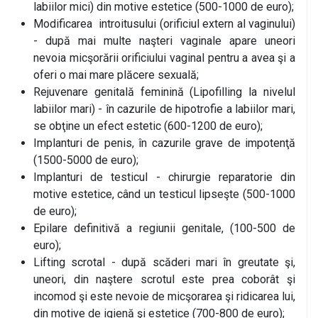
labiilor mici) din motive estetice (500-1000 de euro);
Modificarea introitusului (orificiul extern al vaginului)
- după mai multe naşteri vaginale apare uneori
nevoia micşorării orificiului vaginal pentru a avea şi a
oferi o mai mare plăcere sexuală;
Rejuvenare genitală feminină (Lipofilling la nivelul
labiilor mari) - în cazurile de hipotrofie a labiilor mari,
se obţine un efect estetic (600-1200 de euro);
Implanturi de penis, în cazurile grave de impotenţă
(1500-5000 de euro);
Implanturi de testicul - chirurgie reparatorie din
motive estetice, când un testicul lipseşte (500-1000
de euro);
Epilare definitivă a regiunii genitale, (100-500 de
euro);
Lifting scrotal - după scăderi mari în greutate şi,
uneori, din naştere scrotul este prea coborât şi
incomod şi este nevoie de micşorarea şi ridicarea lui,
din motive de igienă şi estetice (700-800 de euro);