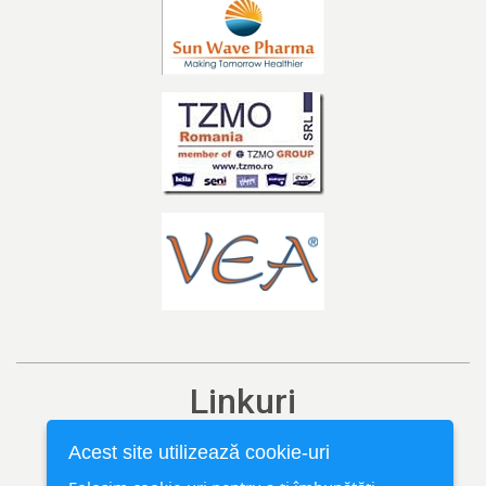
Linkuri
Ediția curentă
Acest site utilizează cookie-uri
Arhivă