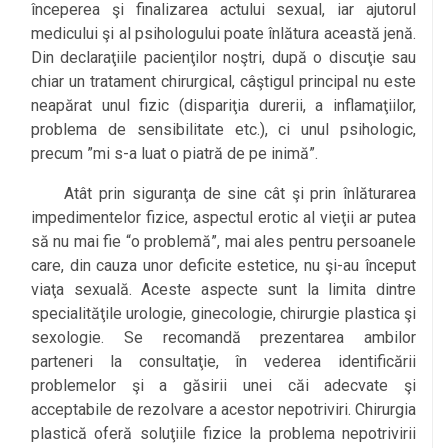
începerea şi finalizarea actului sexual, iar ajutorul
medicului şi al psihologului poate înlătura această jenă.
Din declaraţiile pacienţilor noştri, după o discuţie sau
chiar un tratament chirurgical, câştigul principal nu este
neapărat unul fizic (dispariţia durerii, a inflamaţiilor,
problema de sensibilitate etc.), ci unul psihologic,
precum ”mi s-a luat o piatră de pe inimă”.
Atât prin siguranţa de sine cât şi prin înlăturarea
impedimentelor fizice, aspectul erotic al vieţii ar putea
să nu mai fie “o problemă”, mai ales pentru persoanele
care, din cauza unor deficite estetice, nu şi-au început
viaţa sexuală. Aceste aspecte sunt la limita dintre
specialităţile urologie, ginecologie, chirurgie plastica şi
sexologie. Se recomandă prezentarea ambilor
parteneri la consultaţie, în vederea identificării
problemelor şi a găsirii unei căi adecvate şi
acceptabile de rezolvare a acestor nepotriviri. Chirurgia
plastică oferă soluţiile fizice la problema nepotrivirii