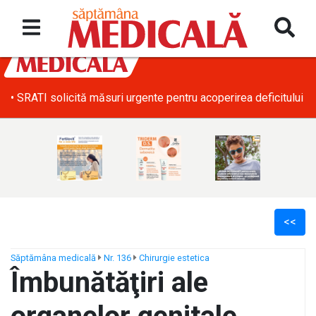
• SRATI solicită măsuri urgente pentru acoperirea deficitului d
<<
Săptămâna medicală
Nr. 136
Chirurgie estetica
Îmbunătăţiri ale
ș