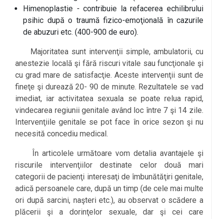
Himenoplastie - contribuie la refacerea echilibrului
psihic după o traumă fizico-emoţională în cazurile
de abuzuri etc. (400-900 de euro).
Majoritatea sunt intervenţii simple, ambulatorii, cu
anestezie locală şi fără riscuri vitale sau funcţionale şi
cu grad mare de satisfacţie. Aceste intervenţii sunt de
fineţe şi durează 20- 90 de minute. Rezultatele se vad
imediat, iar activitatea sexuala se poate relua rapid,
vindecarea regiunii genitale având loc între 7 şi 14 zile.
Intervenţiile genitale se pot face în orice sezon şi nu
necesită concediu medical.
În articolele următoare vom detalia avantajele şi
riscurile intervenţiilor destinate celor două mari
categorii de pacienţi interesaţi de îmbunătăţiri genitale,
adică persoanele care, după un timp (de cele mai multe
ori după sarcini, naşteri etc.), au observat o scădere a
plăcerii şi a dorinţelor sexuale, dar şi cei care