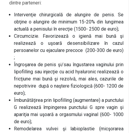
dintre parteneri:
Intervenţie chirurgicală de alungire de penis. Se
obţine o alungire de minimum 15-20% din lungimea
actuală a penisului în erecţie (1500- 2500 de euro);
Circumcizie. Favorizează o igienă mai bună şi
realizează o uşoară desensibilizare în cazul
persoanelor cu ejaculare precoce (200-300 de euro)
;
Îngroşarea de penis şi/sau îngustarea vaginului prin
lipofilling sau injecţie cu acid hyaluronic realizează o
fricţiune mai bună şi rezolvă, mai ales, cazurile de
nepotrivire după o naştere fiziologică (600- 1200 de
euro);
Îmbunătăţirea prin lipofilling (augmentare) a punctului
G realizează împingerea punctului G spre vagin şi
apariţia mai uşoară a orgasmului vaginal (600- 1000
de euro);
Remodelarea vulvei şi labioplastie (micşorarea