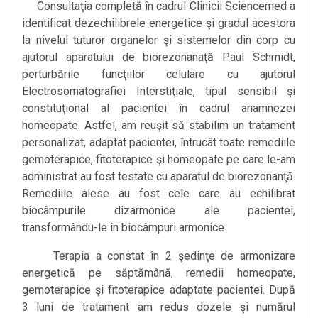
Consultaţia completă în cadrul Clinicii Sciencemed a
identificat dezechilibrele energetice şi gradul acestora
la nivelul tuturor organelor şi sistemelor din corp cu
ajutorul aparatului de biorezonanaţă Paul Schmidt,
perturbările funcţiilor celulare cu ajutorul
Electrosomatografiei Interstiţiale, tipul sensibil şi
constituţional al pacientei în cadrul anamnezei
homeopate. Astfel, am reuşit să stabilim un tratament
personalizat, adaptat pacientei, întrucât toate remediile
gemoterapice, fitoterapice şi homeopate pe care le-am
administrat au fost testate cu aparatul de biorezonanţă.
Remediile alese au fost cele care au echilibrat
biocâmpurile dizarmonice ale pacientei,
transformându-le în biocâmpuri armonice.
Terapia a constat în 2 şedinţe de armonizare
energetică pe săptămână, remedii homeopate,
gemoterapice şi fitoterapice adaptate pacientei. După
3 luni de tratament am redus dozele şi numărul