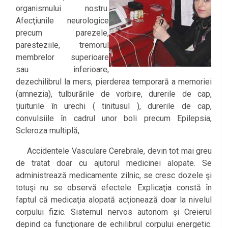
organismului nostru.
Afecţiunile neurologice
precum parezele,
paresteziile, tremorul
membrelor superioare
sau inferioare,
dezechilibrul la mers, pierderea temporară a memoriei
(amnezia), tulburările de vorbire, durerile de cap,
ţiuiturile în urechi ( tinitusul ), durerile de cap,
convulsiile în cadrul unor boli precum Epilepsia,
Scleroza multiplă,
Accidentele Vasculare Cerebrale, devin tot mai greu
de tratat doar cu ajutorul medicinei alopate. Se
administrează medicamente zilnic, se cresc dozele şi
totuşi nu se observă efectele. Explicaţia constă în
faptul că medicaţia alopată acţionează doar la nivelul
corpului fizic. Sistemul nervos autonom şi Creierul
depind ca funcţionare de echilibrul corpului energetic.