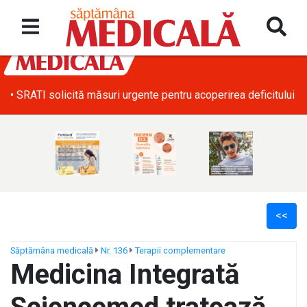
• SRATI solicită măsuri urgente pentru acoperirea deficitului d
<<
Săptămâna medicală
Nr. 136
Terapii complementare
Medicina Integrată
ș