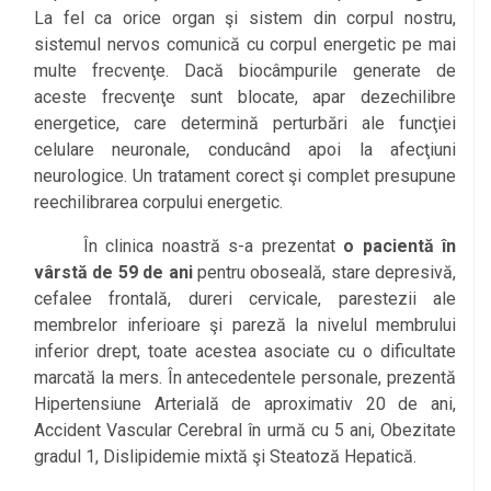
La fel ca orice organ şi sistem din corpul nostru,
sistemul nervos comunică cu corpul energetic pe mai
multe frecvenţe. Dacă biocâmpurile generate de
aceste frecvenţe sunt blocate, apar dezechilibre
energetice, care determină perturbări ale funcţiei
celulare neuronale, conducând apoi la afecţiuni
neurologice. Un tratament corect şi complet presupune
reechilibrarea corpului energetic.
În clinica noastră s-a prezentat
o pacientă în
vârstă de 59 de ani
pentru oboseală, stare depresivă,
cefalee frontală, dureri cervicale, parestezii ale
membrelor inferioare şi pareză la nivelul membrului
inferior drept, toate acestea asociate cu o dificultate
marcată la mers. În antecedentele personale, prezentă
Hipertensiune Arterială de aproximativ 20 de ani,
Accident Vascular Cerebral în urmă cu 5 ani, Obezitate
gradul 1, Dislipidemie mixtă şi Steatoză Hepatică.