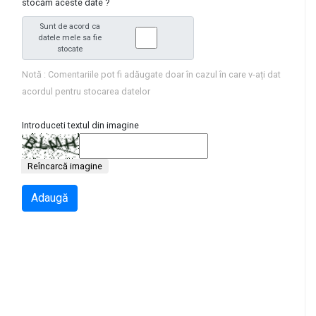
stocăm aceste date ?
Sunt de acord ca
datele mele sa fie
stocate
Notă : Comentariile pot fi adăugate doar în cazul în care v-ați dat
acordul pentru stocarea datelor
Introduceti textul din imagine
Reîncarcă imagine
Adaugă