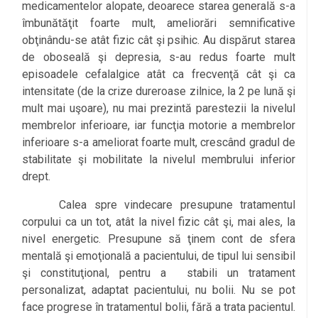
medicamentelor alopate, deoarece starea generală s-a
îmbunătăţit foarte mult, ameliorări semnificative
obţinându-se atât fizic cât şi psihic. Au dispărut starea
de oboseală şi depresia, s-au redus foarte mult
episoadele cefalalgice atât ca frecvenţă cât şi ca
intensitate (de la crize dureroase zilnice, la 2 pe lună şi
mult mai uşoare), nu mai prezintă parestezii la nivelul
membrelor inferioare, iar funcţia motorie a membrelor
inferioare s-a ameliorat foarte mult, crescând gradul de
stabilitate şi mobilitate la nivelul membrului inferior
drept.
Calea spre vindecare presupune tratamentul
corpului ca un tot, atât la nivel fizic cât şi, mai ales, la
nivel energetic. Presupune să ţinem cont de sfera
mentală şi emoţională a pacientului, de tipul lui sensibil
şi constituţional, pentru a stabili un tratament
personalizat, adaptat pacientului, nu bolii. Nu se pot
face progrese în tratamentul bolii, fără a trata pacientul.