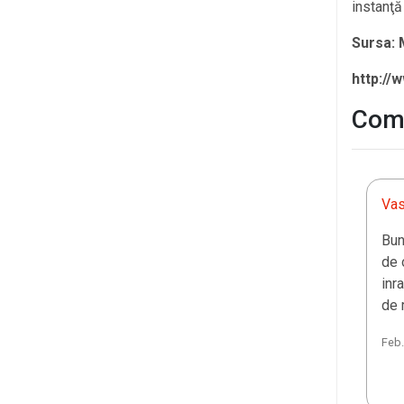
instanţă
Sursa:
http://
Come
Vas
Bun
de 
inr
de 
Feb.