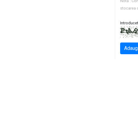
Notă : Com
stocarea 
Introducet
Adaug