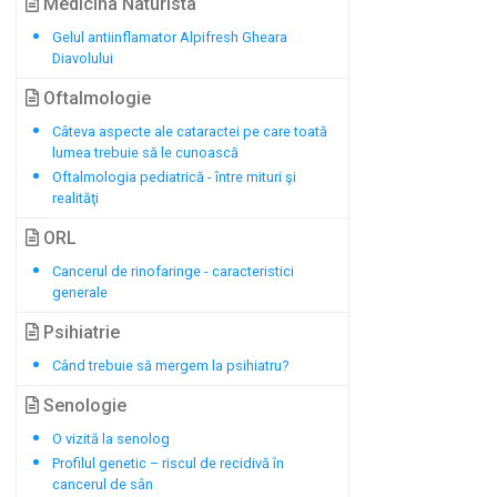
Medicina Naturista
Gelul antiinflamator Alpifresh Gheara
Diavolului
Oftalmologie
Câteva aspecte ale cataractei pe care toată
lumea trebuie să le cunoască
Oftalmologia pediatrică - între mituri şi
realităţi
ORL
Cancerul de rinofaringe - caracteristici
generale
Psihiatrie
Când trebuie să mergem la psihiatru?
Senologie
O vizită la senolog
Profilul genetic – riscul de recidivă în
cancerul de sân