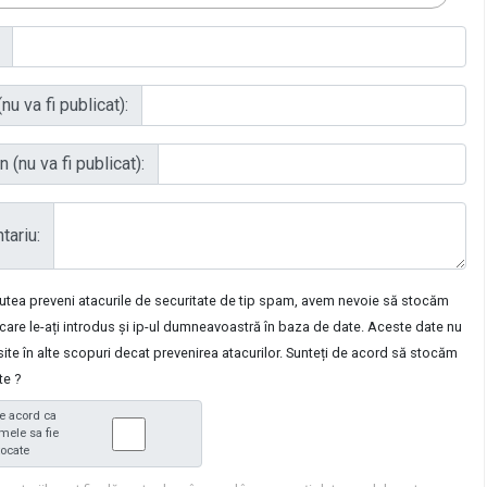
nu va fi publicat):
 (nu va fi publicat):
ariu:
putea preveni atacurile de securitate de tip spam, avem nevoie să stocăm
care le-ați introdus și ip-ul dumneavoastră în baza de date. Aceste date nu
osite în alte scopuri decat prevenirea atacurilor. Sunteți de acord să stocăm
te ?
e acord ca
mele sa fie
tocate