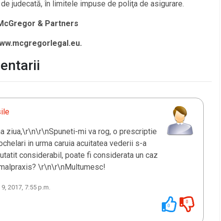
 de judecată, în limitele impuse de poliţa de asigurare.
 McGregor & Partners
www.mcgregorlegal.eu.
ntarii
ile
a ziua,\r\n\r\nSpuneti-mi va rog, o prescriptie
ochelari in urma caruia acuitatea vederii s-a
autatit considerabil, poate fi considerata un caz
malpraxis? \r\n\r\nMultumesc!
 9, 2017, 7:55 p.m.
0
0