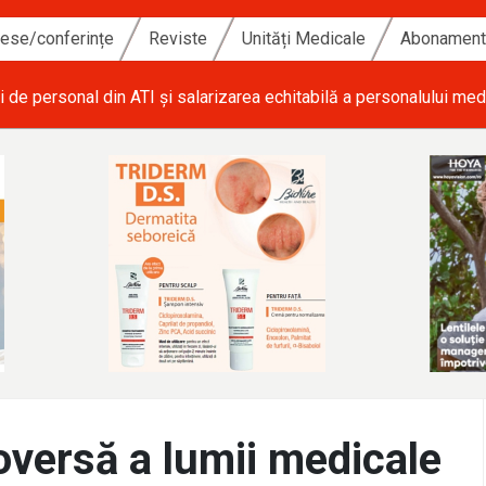
ese/conferințe
Reviste
Unități Medicale
Abonamen
i de personal din ATI și salarizarea echitabilă a personalului med
oversă a lumii medicale