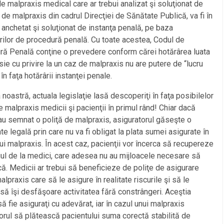
e malpraxis medical care ar trebui analizat şi soluţionat de
de malpraxis din cadrul Direcţiei de Sănătate Publică, va fi în
e anchetat şi soluţionat de instanţa penală, pe baza
ilor de procedură penală. Cu toate acestea, Codul de
ă Penală conţine o prevedere conform cărei hotărârea luata
ie cu privire la un caz de malpraxis nu are putere de “lucru
în faţa hotărârii instanţei penale.
a noastră, actuala legislaţie lasă descoperiţi în faţa posibilelor
e malpraxis medicii şi pacienţii în primul rând! Chiar dacă
au semnat o poliţă de malpraxis, asiguratorul găseşte o
te legală prin care nu va fi obligat la plata sumei asigurate în
ui malpraxis. În acest caz, pacienţii vor încerca să recupereze
iul de la medici, care adesea nu au mijloacele necesare să
ă. Medicii ar trebui să beneficieze de poliţe de asigurare
alpraxis care să le asigure în realitate riscurile şi să le
să îşi desfăşoare activitatea fără constrângeri. Aceştia
să fie asiguraţi cu adevărat, iar în cazul unui malpraxis
orul să plătească pacientului suma corectă stabilită de