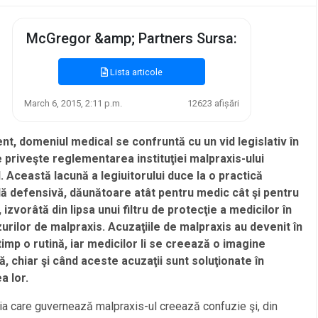
McGregor &amp; Partners Sursa:
Lista articole
March 6, 2015, 2:11 p.m.
12623 afișări
ent, domeniul medical se confruntă cu un vid legislativ în
 priveşte reglementarea instituţiei malpraxis-ului
. Această lacună a legiuitorului duce la o practică
ă defensivă, dăunătoare atât pentru medic cât şi pentru
 izvorâtă din lipsa unui filtru de protecţie a medicilor în
zurilor de malpraxis. Acuzaţiile de malpraxis au devenit în
timp o rutină, iar medicilor li se creează o imagine
ă, chiar şi când aceste acuzaţii sunt soluţionate în
a lor.
ia care guvernează malpraxis-ul creează confuzie şi, din