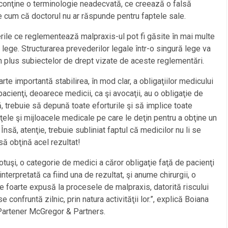
conţine o terminologie neadecvată, ce creează o falsă
 cum că doctorul nu ar răspunde pentru faptele sale.
ile ce reglementează malpraxis-ul pot fi găsite în mai multe
 lege. Structurarea prevederilor legale într-o singură lege va
 plus subiectelor de drept vizate de aceste reglementări.
arte importantă stabilirea, în mod clar, a obligaţiilor medicului
pacienţi, deoarece medicii, ca şi avocaţii, au o obligaţie de
ă, trebuie să depună toate eforturile şi să implice toate
ţele şi mijloacele medicale pe care le deţin pentru a obţine un
 Însă, atenţie, trebuie subliniat faptul că medicilor nu li se
ă obţină acel rezultat!
totuşi, o categorie de medici a căror obligaţie faţă de pacienţi
interpretată ca fiind una de rezultat, şi anume chirurgii, o
e foarte expusă la procesele de malpraxis, datorită riscului
e confruntă zilnic, prin natura activităţii lor.”, explică Boiana
Partener McGregor & Partners.