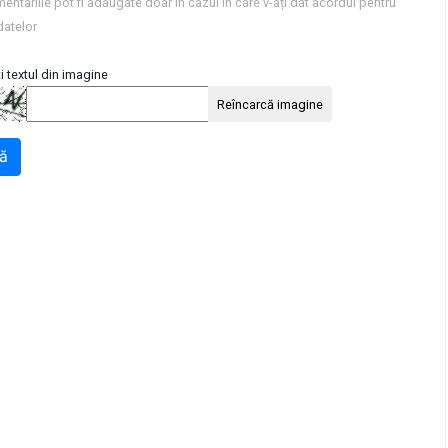
entariile pot fi adăugate doar în cazul în care v-ați dat acordul pentru
datelor
i textul din imagine
Reîncarcă imagine
ă