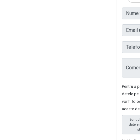
Nume:
Email (
Telefon
Coment
Pentru a 
datele pe 
vor fi fol
aceste da
Sunt d
datele 
s