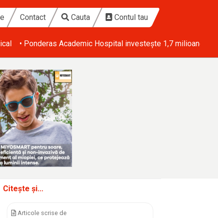
te
Contact
Cauta
Contul tau
ical
• Ponderas Academic Hospital investește 1,7 milioane de eu
Citește și...
Articole scrise de