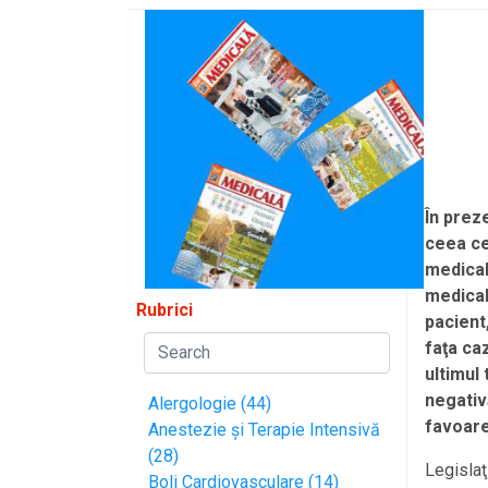
În prez
ceea ce
medical
medical
Rubrici
pacient,
faţa ca
ultimul 
negativ
Alergologie (44)
favoare
Anestezie și Terapie Intensivă
(28)
Legislaţ
Boli Cardiovasculare (14)