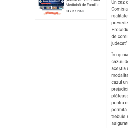
Un caz d
Medicină de Familie
Comisia 
31
/ 8 / 2026
realitat
preveder
Procedur
de comis
judecat” 
În opini
cazuri d
aceştia 
modalita
cazul un
prejudic
plăteasc
pentru m
permită 
trebuie 
asigurat