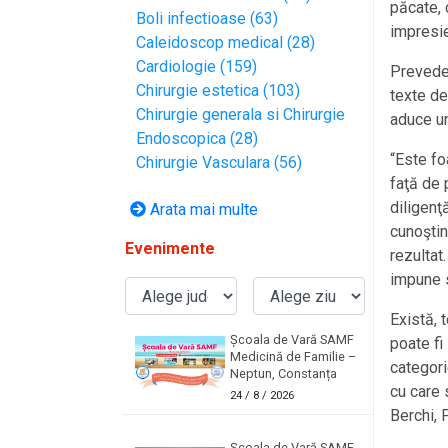
păcate, 
Boli infectioase (63)
impresie
Caleidoscop medical (28)
Cardiologie (159)
Preveder
Chirurgie estetica (103)
texte de
Chirurgie generala si Chirurgie
aduce un
Endoscopica (28)
“Este fo
Chirurgie Vasculara (56)
faţă de 
diligenţ
Arata mai multe
cunoştin
Evenimente
rezultat.
impune s
Există, 
Școala de Vară SAMF
poate fi 
Medicină de Familie –
categori
Neptun, Constanța
cu care s
24
/ 8 / 2026
Berchi, 
Școala de Vară SAMF