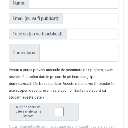
Nume:
Email (nu va fi publicat):
Telefon (nu va fi publicat):
Comentariu:
Pentru a putea preveni atacurile de securitate de tip spam, avem
nevoie să stocăm datele pe care le-ați introdus și ip-ul
dumneavoastră în baza de date. Aceste date nu vor fi folosite în
alte scopuri decat prevenirea atacurilor. Sunteți de acord să
stocăm aceste date ?
Sunt de acord ca
datele mele sa fie
stocate
Notă : Comentariile pot fi adăugate doar în cazul în care v-ați dat