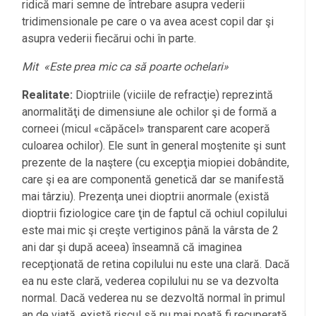
ridică mari semne de întrebare asupra vederii
tridimensionale pe care o va avea acest copil dar şi
asupra vederii fiecărui ochi în parte.
Mit «Este prea mic ca să poarte ochelari»
Realitate:
Dioptriile (viciile de refracţie) reprezintă
anormalităţi de dimensiune ale ochilor şi de formă a
corneei (micul «căpăcel» transparent care acoperă
culoarea ochilor). Ele sunt în general moştenite şi sunt
prezente de la naştere (cu excepţia miopiei dobândite,
care şi ea are componentă genetică dar se manifestă
mai târziu). Prezenţa unei dioptrii anormale (există
dioptrii fiziologice care ţin de faptul că ochiul copilului
este mai mic şi creşte vertiginos până la vârsta de 2
ani dar şi după aceea) înseamnă că imaginea
recepţionată de retina copilului nu este una clară. Dacă
ea nu este clară, vederea copilului nu se va dezvolta
normal. Dacă vederea nu se dezvoltă normal în primul
an de viaţă, există riscul să nu mai poată fi recuperată