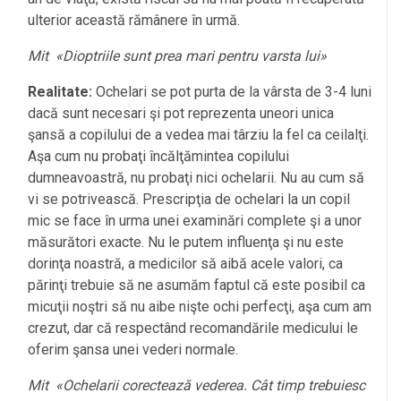
ulterior această rămânere în urmă.
Mit «Dioptriile sunt prea mari pentru varsta lui»
Realitate:
Ochelari se pot purta de la vârsta de 3-4 luni
dacă sunt necesari şi pot reprezenta uneori unica
şansă a copilului de a vedea mai târziu la fel ca ceilalţi.
Aşa cum nu probaţi încălţămintea copilului
dumneavoastră, nu probaţi nici ochelarii. Nu au cum să
vi se potrivească. Prescripţia de ochelari la un copil
mic se face în urma unei examinări complete şi a unor
măsurători exacte. Nu le putem influenţa şi nu este
dorinţa noastră, a medicilor să aibă acele valori, ca
părinţi trebuie să ne asumăm faptul că este posibil ca
micuţii noştri să nu aibe nişte ochi perfecţi, aşa cum am
crezut, dar că respectând recomandările medicului le
oferim şansa unei vederi normale.
Mit «Ochelarii corectează vederea. Cât timp trebuiesc