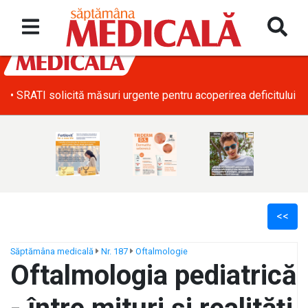
• SRATI solicită măsuri urgente pentru acoperirea deficitului d
<<
Săptămâna medicală
Nr. 187
Oftalmologie
Oftalmologia pediatrică
ș