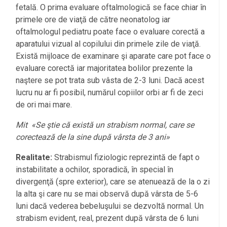
fetală. O prima evaluare oftalmologică se face chiar în
primele ore de viaţă de către neonatolog iar
oftalmologul pediatru poate face o evaluare corectă a
aparatului vizual al copilului din primele zile de viaţă.
Există mijloace de examinare şi aparate care pot face o
evaluare corectă iar majoritatea bolilor prezente la
naştere se pot trata sub vâsta de 2-3 luni. Dacă acest
lucru nu ar fi posibil, numărul copiilor orbi ar fi de zeci
de ori mai mare.
Mit «Se ştie că există un strabism normal, care se
corectează de la sine după vârsta de 3 ani»
Realitate:
Strabismul fiziologic reprezintă de fapt o
instabilitate a ochilor, sporadică, în special în
divergenţă (spre exterior), care se atenuează de la o zi
la alta şi care nu se mai observă după vârsta de 5-6
luni dacă vederea bebeluşului se dezvoltă normal. Un
strabism evident, real, prezent după vârsta de 6 luni