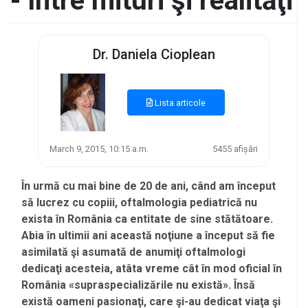
- între mituri şi realităţi
Dr. Daniela Cioplean
Lista articole
March 9, 2015, 10:15 a.m.
5455 afișări
În urmă cu mai bine de 20 de ani, când am început
să lucrez cu copiii, oftalmologia pediatrică nu
exista în România ca entitate de sine stătătoare.
Abia în ultimii ani această noţiune a început să fie
asimilată şi asumată de anumiţi oftalmologi
dedicaţi acesteia, atâta vreme cât în mod oficial în
România «supraspecializările nu există». Însă
există oameni pasionaţi, care şi-au dedicat viaţa şi