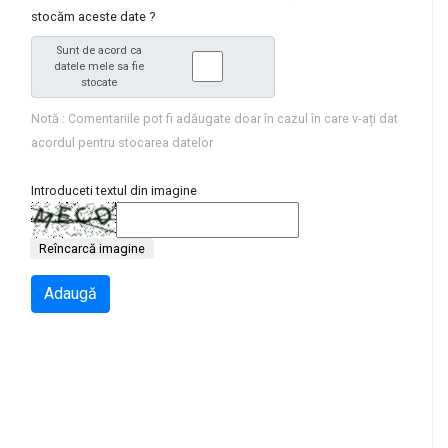
stocăm aceste date ?
Sunt de acord ca
datele mele sa fie
stocate
Notă : Comentariile pot fi adăugate doar în cazul în care v-ați dat
acordul pentru stocarea datelor
Introduceti textul din imagine
Reîncarcă imagine
Adaugă