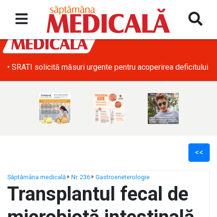
• SRATI solicită măsuri urgente pentru acoperirea deficitului d
<<
Săptămâna medicală
Nr. 236
Gastroeneterologie
Transplantul fecal de
ș