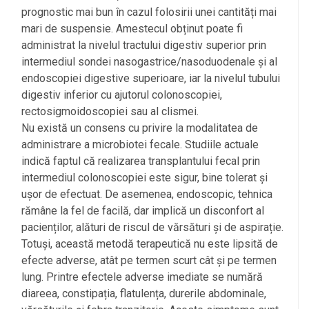
prognostic mai bun în cazul folosirii unei cantități mai
mari de suspensie. Amestecul obținut poate fi
administrat la nivelul tractului digestiv superior prin
intermediul sondei nasogastrice/nasoduodenale și al
endoscopiei digestive superioare, iar la nivelul tubului
digestiv inferior cu ajutorul colonoscopiei,
rectosigmoidoscopiei sau al clismei.
Nu există un consens cu privire la modalitatea de
administrare a microbiotei fecale. Studiile actuale
indică faptul că realizarea transplantului fecal prin
intermediul colonoscopiei este sigur, bine tolerat și
ușor de efectuat. De asemenea, endoscopic, tehnica
rămâne la fel de facilă, dar implică un disconfort al
pacienților, alături de riscul de vărsături și de aspirație.
Totuși, această metodă terapeutică nu este lipsită de
efecte adverse, atât pe termen scurt cât și pe termen
lung. Printre efectele adverse imediate se numără
diareea, constipația, flatulența, durerile abdominale,