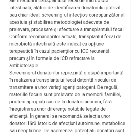
ale efectuării transplantului fecal de microbiotă
intestinală, alături de identificarea donatorului potrivit
sau chiar ideal, screening-ul infecțios corespunzător al
acestuia și stabilirea metodologiei adecvate de
prelevare, procesare și efectuare a transplantului fecal.
Conform recomandărilor actuale, transplantul fecal de
microbiotă intestinală este indicat ca opțiune
terapeutică în cazul pacienților cu ICD recurentă,
precum și în formele de ICD refractare la
antibioterapie.
Screening-ul donatorilor reprezintă o etapă importantă
în realizarea transplantului fecal datorită riscului de
transmitere a unor variați agenți patogeni. De regulă,
materiile fecale sunt prelevate de la membrii familiei,
prieteni apropiați sau de la donatori anonimi, fără
înregistrarea unor diferențe notabile legate de
eficiență. În general se recomandă selecția unor
donatori fără istoric de afecțiuni autoimune, metabolice
sau neoplazice. De asemenea, potențialii donatori sunt