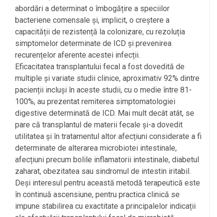
abordări a determinat o îmbogățire a speciilor
bacteriene comensale și, implicit, o creștere a
capacității de rezistență la colonizare, cu rezoluția
simptomelor determinate de ICD și prevenirea
recurențelor aferente acestei infecții.
Eficacitatea transplantului fecal a fost dovedită de
multiple și variate studii clinice, aproximativ 92% dintre
pacienții incluși în aceste studii, cu o medie între 81-
100%, au prezentat remiterea simptomatologiei
digestive determinată de ICD. Mai mult decât atât, se
pare că transplantul de materii fecale și-a dovedit
utilitatea și în tratamentul altor afecțiuni considerate a fi
determinate de alterarea microbiotei intestinale,
afecțiuni precum bolile inflamatorii intestinale, diabetul
zaharat, obezitatea sau sindromul de intestin iritabil.
Deși interesul pentru această metodă terapeutică este
în continuă ascensiune, pentru practica clinică se
impune stabilirea cu exactitate a principalelor indicații