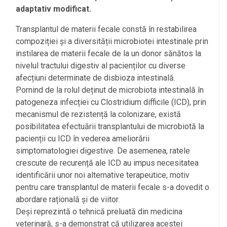
adaptativ modificat.
Transplantul de materii fecale constă în restabilirea
compoziției și a diversității microbiotei intestinale prin
instilarea de materii fecale de la un donor sănătos la
nivelul tractului digestiv al pacienților cu diverse
afecțiuni determinate de disbioza intestinală.
Pornind de la rolul deținut de microbiota intestinală în
patogeneza infecției cu Clostridium difficile (ICD), prin
mecanismul de rezistență la colonizare, există
posibilitatea efectuării transplantului de microbiotă la
pacienții cu ICD în vederea ameliorării
simptomatologiei digestive. De asemenea, ratele
crescute de recurență ale ICD au impus necesitatea
identificării unor noi alternative terapeutice, motiv
pentru care transplantul de materii fecale s-a dovedit o
abordare rațională și de viitor.
Deși reprezintă o tehnică preluată din medicina
veterinară, s-a demonstrat că utilizarea acestei