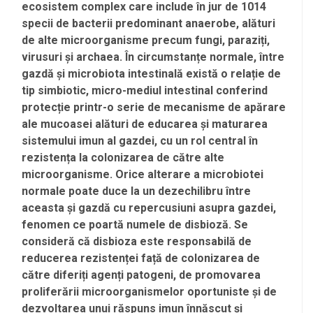
ecosistem complex care include în jur de 1014
specii de bacterii predominant anaerobe, alături
de alte microorganisme precum fungi, paraziți,
virusuri și archaea. În circumstanțe normale, între
gazdă și microbiota intestinală există o relație de
tip simbiotic, micro-mediul intestinal conferind
protecție printr-o serie de mecanisme de apărare
ale mucoasei alături de educarea și maturarea
sistemului imun al gazdei, cu un rol central în
rezistența la colonizarea de către alte
microorganisme. Orice alterare a microbiotei
normale poate duce la un dezechilibru între
aceasta și gazdă cu repercusiuni asupra gazdei,
fenomen ce poartă numele de disbioză. Se
consideră că disbioza este responsabilă de
reducerea rezistenței față de colonizarea de
către diferiți agenți patogeni, de promovarea
proliferării microorganismelor oportuniste și de
dezvoltarea unui răspuns imun înnăscut și