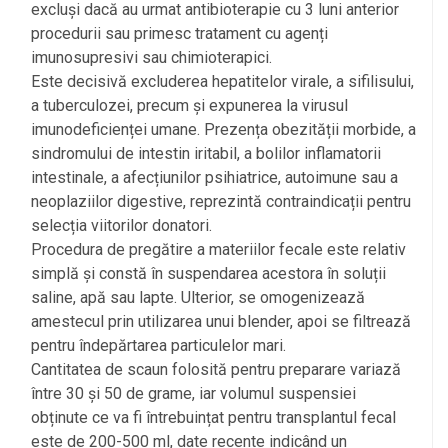
excluși dacă au urmat antibioterapie cu 3 luni anterior
procedurii sau primesc tratament cu agenți
imunosupresivi sau chimioterapici.
Este decisivă excluderea hepatitelor virale, a sifilisului,
a tuberculozei, precum și expunerea la virusul
imunodeficienței umane. Prezența obezității morbide, a
sindromului de intestin iritabil, a bolilor inflamatorii
intestinale, a afecțiunilor psihiatrice, autoimune sau a
neoplaziilor digestive, reprezintă contraindicații pentru
selecția viitorilor donatori.
Procedura de pregătire a materiilor fecale este relativ
simplă și constă în suspendarea acestora în soluții
saline, apă sau lapte. Ulterior, se omogenizează
amestecul prin utilizarea unui blender, apoi se filtrează
pentru îndepărtarea particulelor mari.
Cantitatea de scaun folosită pentru preparare variază
între 30 și 50 de grame, iar volumul suspensiei
obținute ce va fi întrebuințat pentru transplantul fecal
este de 200-500 ml, date recente indicând un