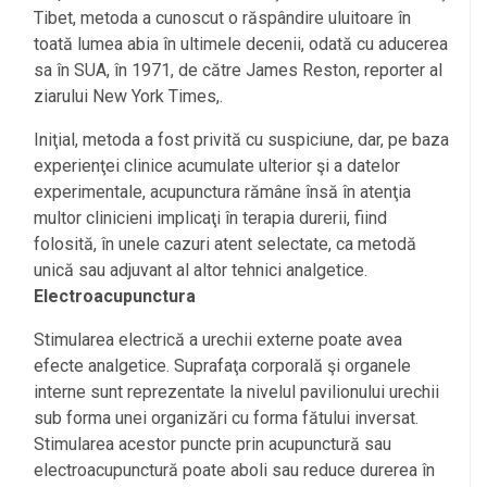
Tibet, metoda a cunoscut o răspândire uluitoare în
toată lumea abia în ultimele decenii, odată cu aducerea
sa în SUA, în 1971, de către James Reston, reporter al
ziarului New York Times,.
Iniţial, metoda a fost privită cu suspiciune, dar, pe baza
experienţei clinice acumulate ulterior şi a datelor
experimentale, acupunctura rămâne însă în atenţia
multor clinicieni implicaţi în terapia durerii, fiind
folosită, în unele cazuri atent selectate, ca metodă
unică sau adjuvant al altor tehnici analgetice.
Electroacupunctura
Stimularea electrică a urechii externe poate avea
efecte analgetice. Suprafaţa corporală şi organele
interne sunt reprezentate la nivelul pavilionului urechii
sub forma unei organizări cu forma fătului inversat.
Stimularea acestor puncte prin acupunctură sau
electroacupunctură poate aboli sau reduce durerea în