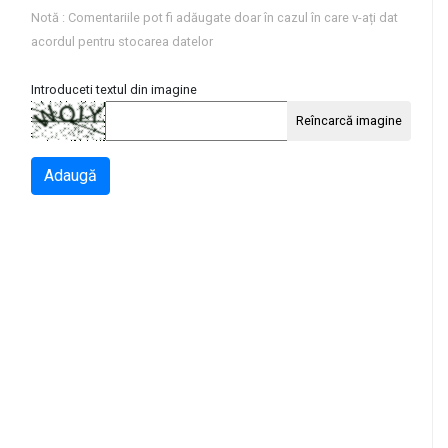
Notă : Comentariile pot fi adăugate doar în cazul în care v-ați dat
acordul pentru stocarea datelor
Introduceti textul din imagine
Reîncarcă imagine
Adaugă