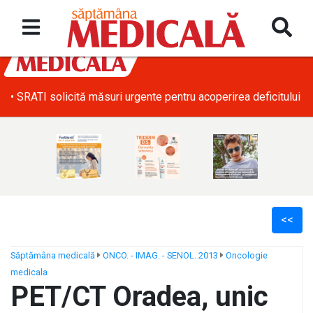
• SRATI solicită măsuri urgente pentru acoperirea deficitului d
<<
Săptămâna medicală
ONCO. - IMAG. - SENOL. 2013
Oncologie
medicala
ș
PET/CT Oradea, unic