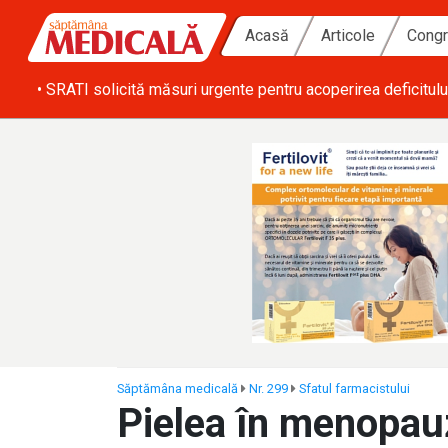
Acasă
Articole
Congr
ă zi
• SRATI solicită măsuri urgente pentru acoperirea deficitulu
Săptămâna medicală
Nr. 299
Sfatul farmacistului
Pielea în menopau