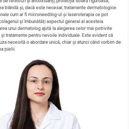
a de retinoizi și antioxidanți, protecția solară riguroasă,
ea blândă și, dacă este necesar, tratamente dermatologice
nale cum ar fi microneedling-ul și laseroterapia ce pot
colagenul și îmbunătăți aspectul general al acesteia.
rea unui dermatolog ajută la alegerea celor mai potrivite
și tratamente pentru nevoile individuale. Este evident că
a necesită o abordare unică, chiar și atunci când vorbim de
a pielii.