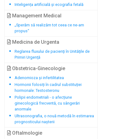
Inteligența artificială și ecografia fetală
Management Medical
„Sperăm să realizăm tot ceea ce ne-am
propus“
Medicina de Urgenta
Reglarea fluxului de pacienţi în Unităţile de
Primiri Urgenţă
Obstetrica-Ginecologie
Adenomioza și infertilitatea
Hormonii folosiți în cadrul substituției
hormonale: Testosteronu
Polipii endometriali - o afecțiune
ginecologică frecventă, cu sângerări
anormale
Ultrasonografia, o nouă metodă în estimarea
prognosticului nașterii
Oftalmologie