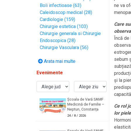
ne va of
Boli infectioase (63)
menopauz
Caleidoscop medical (28)
Cardiologie (159)
Care sun
Chirurgie estetica (103)
observa
Chirurgie generala si Chirurgie
Încă de
Endoscopica (28)
observa 
Chirurgie Vasculara (56)
estrogen
sebum și
Arata mai multe
subțiază
Evenimente
producți
și la pi
predispu
capacită
Școala de Vară SAMF
Medicină de Familie –
Ce rol j
Neptun, Constanța
lor pie
24
/ 8 / 2026
Hormonii
elastici
Școala de Vară SAMF