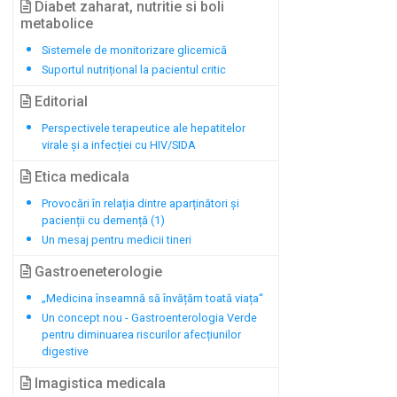
Diabet zaharat, nutritie si boli
metabolice
Sistemele de monitorizare glicemică
Suportul nutrițional la pacientul critic
Editorial
Perspectivele terapeutice ale hepatitelor
virale și a infecției cu HIV/SIDA
Etica medicala
Provocări în relația dintre aparținători și
pacienții cu demență (1)
Un mesaj pentru medicii tineri
Gastroeneterologie
„Medicina înseamnă să învățăm toată viața“
Un concept nou - Gastroenterologia Verde
pentru diminuarea riscurilor afecțiunilor
digestive
Imagistica medicala