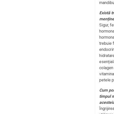
mandibu
Există 
menținer
Sigur, f
hormonal
hormonal
trebuie 
endocrin
hidratar
esențial
colagen 
vitamina
petele 
Cum poat
timpul 
acestei
Îngrijir