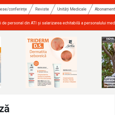
ese/conferințe
Reviste
Unități Medicale
Abonamen
i de personal din ATI și salarizarea echitabilă a personalului med
ză