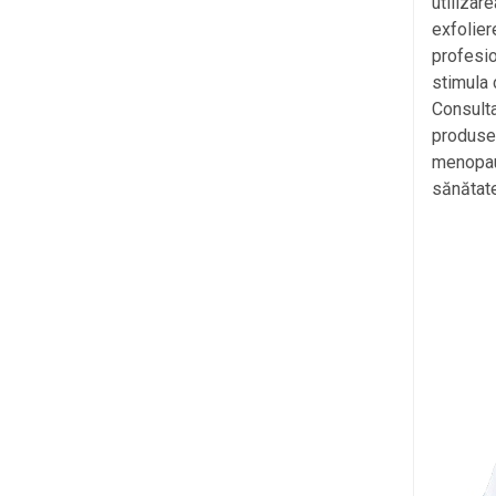
utilizare
exfolier
profesio
stimula 
Consulta
produse 
menopauz
sănătate