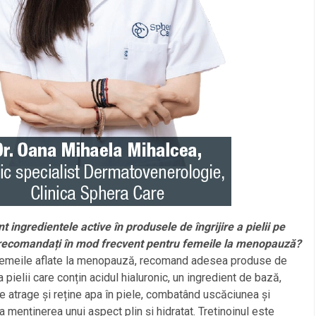
t ingredientele active în produsele de îngrijire a pielii pe
 recomandați în mod frecvent pentru femeile la menopauză?
femeile aflate la menopauză, recomand adesea produse de
 a pielii care conțin acidul hialuronic, un ingredient de bază,
 atrage și reține apa în piele, combatând uscăciunea și
la menținerea unui aspect plin și hidratat. Tretinoinul este