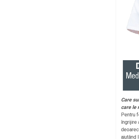
Care sun
care le
Pentru 
îngrijire
deoarece
ajutând 