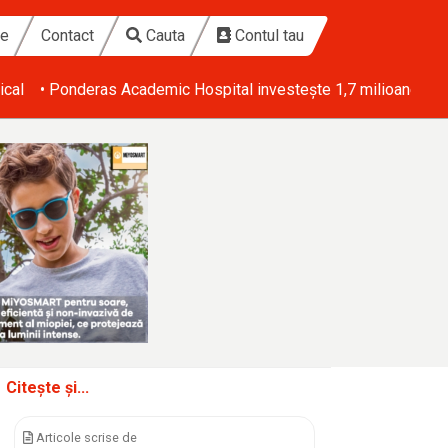
te
Contact
Cauta
Contul tau
ical
• Ponderas Academic Hospital investește 1,7 milioane de eu
Citește și...
Articole scrise de