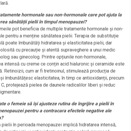
lară.
tratamente hormonale sau non-hormonale care pot ajuta la
ea sănătății pielii în timpul menopauzei?
emeile pot beneficia de multiple tratamente hormonale și non-
e pentru a menține sănătatea pielii. Terapia de substituție
ă poate îmbunătăți hidratarea și elasticitatea pielii, dar
folosită cu precauție și atentă supraveghere a unui medic
olog sau ginecolog. Printre opțiunile non-hormonale,
ea intensă cu creme ce conțin acid hialuronic și ceramide este
ă. Retinoizii, cum ar fi tretinoinul, stimulează producția de
și îmbunătățesc elasticitatea, în timp ce antioxidanții, precum
 C, protejează pielea de daunele radicalilor liberi și reduc
pigmentare.
e o femeie să își ajusteze rutina de îngrijire a pielii în
menopauzei pentru a contracara efectele negative ale
a?
ea pielii în perioada menopauzei implică hidratarea intensă,