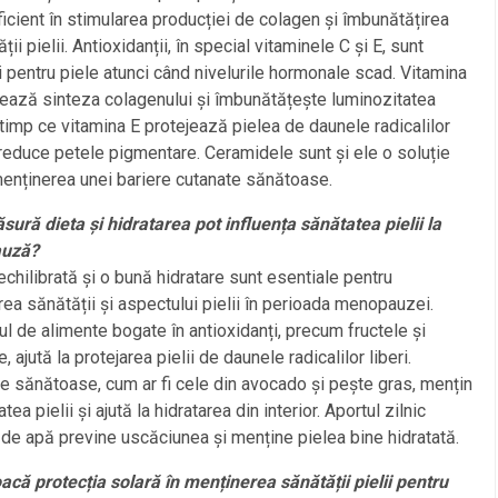
ficient în stimularea producției de colagen și îmbunătățirea
ății pielii. Antioxidanții, în special vitaminele C și E, sunt
i pentru piele atunci când nivelurile hormonale scad. Vitamina
ează sinteza colagenului și îmbunătățește luminozitatea
în timp ce vitamina E protejează pielea de daunele radicalilor
i reduce petele pigmentare. Ceramidele sunt și ele o soluție
enținerea unei bariere cutanate sănătoase.
sură dieta și hidratarea pot influența sănătatea pielii la
uză?
echilibrată și o bună hidratare sunt esentiale pentru
ea sănătății și aspectului pielii în perioada menopauzei.
 de alimente bogate în antioxidanți, precum fructele și
 ajută la protejarea pielii de daunele radicalilor liberi.
e sănătoase, cum ar fi cele din avocado și pește gras, mențin
atea pielii și ajută la hidratarea din interior. Aportul zilnic
de apă previne uscăciunea și menține pielea bine hidratată.
oacă protecția solară în menținerea sănătății pielii pentru