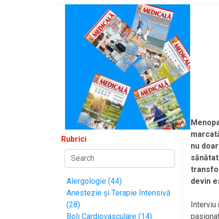
Menopau
marcată
Rubrici
nu doar 
sănătat
transfo
devin e
Alergologie (44)
Anestezie și Terapie Intensivă
Interviu
(28)
pasionat
Boli Cardiovasculare (14)