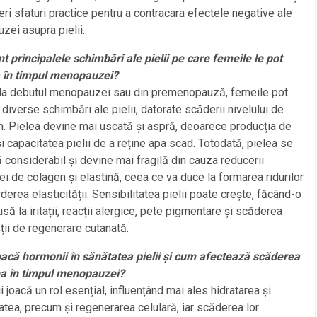
eri sfaturi practice pentru a contracara efectele negative ale
ei asupra pielii.
t principalele schimbări ale pielii pe care femeile le pot
 în timpul menopauzei?
 la debutul menopauzei sau din premenopauză, femeile pot
diverse schimbări ale pielii, datorate scăderii nivelului de
. Pielea devine mai uscată și aspră, deoarece producția de
 capacitatea pielii de a reține apa scad. Totodată, pielea se
 considerabil și devine mai fragilă din cauza reducerii
ei de colagen și elastină, ceea ce va duce la formarea ridurilor
erderea elasticității. Sensibilitatea pielii poate crește, făcând-o
să la iritații, reacții alergice, pete pigmentare și scăderea
ții de regenerare cutanată.
oacă hormonii în sănătatea pielii și cum afectează scăderea
lea în timpul menopauzei?
 joacă un rol esențial, influențând mai ales hidratarea și
tatea, precum și regenerarea celulară, iar scăderea lor