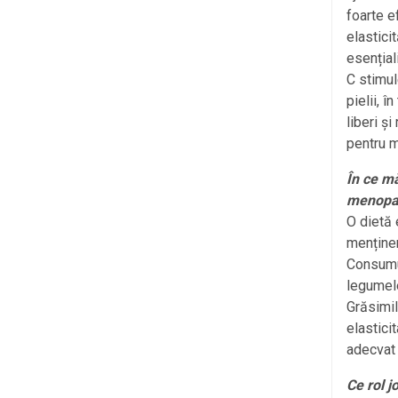
foarte e
elasticit
esențial
C stimul
pielii, 
liberi ș
pentru m
În ce mă
menopa
O dietă 
menținer
Consumul
legumele,
Grăsimil
elasticit
adecvat 
Ce rol j