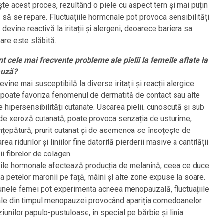
ște acest proces, rezultând o piele cu aspect tern și mai puțin
 să se repare. Fluctuațiile hormonale pot provoca sensibilități
 devine reactivă la iritații și alergeni, deoarece bariera sa
are este slăbită.
t cele mai frecvente probleme ale pielii la femeile aflate la
uză?
evine mai susceptibilă la diverse iritații și reacții alergice
poate favoriza fenomenul de dermatită de contact sau alte
 hipersensibilități cutanate. Uscarea pielii, cunoscută și sub
de xeroză cutanată, poate provoca senzația de usturime,
înțepătură, prurit cutanat și de asemenea se însoțește de
ea ridurilor și liniilor fine datorită pierderii masive a cantității
ții fibrelor de colagen.
iile hormonale afectează producția de melanină, ceea ce duce
ția petelor maronii pe față, mâini și alte zone expuse la soare.
 unele femei pot experimenta acneea menopauzală, fluctuațiile
le din timpul menopauzei provocând apariția comedoanelor
ziunilor papulo-pustuloase, în special pe bărbie și linia