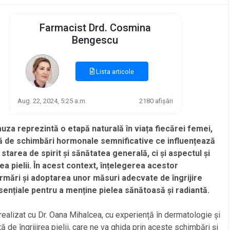
Farmacist Drd. Cosmina
Bengescu
Lista articole
Aug. 22, 2024, 5:25 a.m.
2180 afișări
za reprezintă o etapă naturală în viața fiecărei femei,
 de schimbări hormonale semnificative ce influențează
starea de spirit și sănătatea generală, ci și aspectul și
ea pielii. În acest context, înțelegerea acestor
rmări și adoptarea unor măsuri adecvate de îngrijire
sențiale pentru a menține pielea sănătoasă și radiantă.
 realizat cu Dr. Oana Mihalcea, cu experiență în dermatologie și
ă de îngrijirea pielii, care ne va ghida prin aceste schimbări și