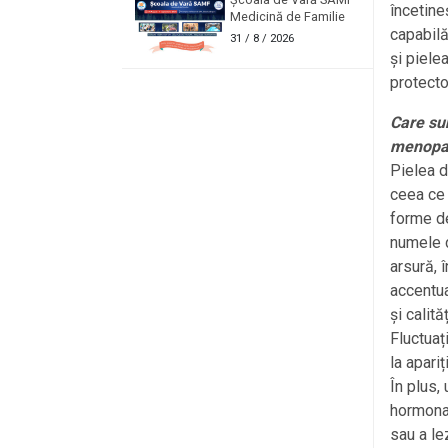
încetine
Medicină de Familie
capabilă
31
/ 8 / 2026
și pielea
protecto
Care sun
menopa
Pielea d
ceea ce 
forme de
numele 
arsură, 
accentuar
și calită
Fluctuaț
la apari
În plus,
hormona
sau a le