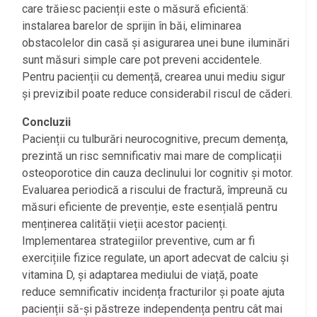
care trăiesc pacienții este o măsură eficientă:
instalarea barelor de sprijin în băi, eliminarea
obstacolelor din casă și asigurarea unei bune iluminări
sunt măsuri simple care pot preveni accidentele.
Pentru pacienții cu demență, crearea unui mediu sigur
și previzibil poate reduce considerabil riscul de căderi.
Concluzii
Pacienții cu tulburări neurocognitive, precum demența,
prezintă un risc semnificativ mai mare de complicații
osteoporotice din cauza declinului lor cognitiv și motor.
Evaluarea periodică a riscului de fractură, împreună cu
măsuri eficiente de prevenție, este esențială pentru
menținerea calității vieții acestor pacienți.
Implementarea strategiilor preventive, cum ar fi
exercițiile fizice regulate, un aport adecvat de calciu și
vitamina D, și adaptarea mediului de viață, poate
reduce semnificativ incidența fracturilor și poate ajuta
pacienții să-și păstreze independența pentru cât mai