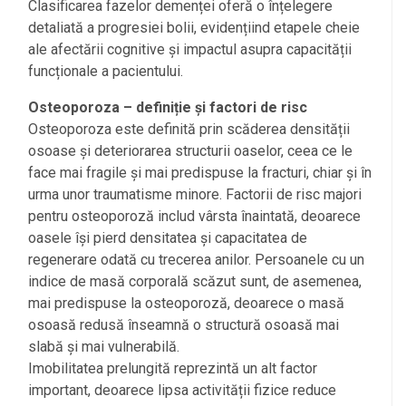
Clasificarea fazelor demenței oferă o înțelegere
detaliată a progresiei bolii, evidențiind etapele cheie
ale afectării cognitive și impactul asupra capacității
funcționale a pacientului.
Osteoporoza – definiție și factori de risc
Osteoporoza este definită prin scăderea densității
osoase și deteriorarea structurii oaselor, ceea ce le
face mai fragile și mai predispuse la fracturi, chiar și în
urma unor traumatisme minore. Factorii de risc majori
pentru osteoporoză includ vârsta înaintată, deoarece
oasele își pierd densitatea și capacitatea de
regenerare odată cu trecerea anilor. Persoanele cu un
indice de masă corporală scăzut sunt, de asemenea,
mai predispuse la osteoporoză, deoarece o masă
osoasă redusă înseamnă o structură osoasă mai
slabă și mai vulnerabilă.
Imobilitatea prelungită reprezintă un alt factor
important, deoarece lipsa activității fizice reduce