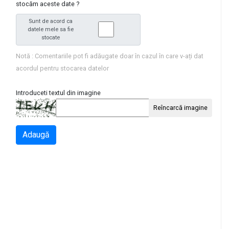
stocăm aceste date ?
Sunt de acord ca
datele mele sa fie
stocate
Notă : Comentariile pot fi adăugate doar în cazul în care v-ați dat
acordul pentru stocarea datelor
Introduceti textul din imagine
Reîncarcă imagine
Adaugă