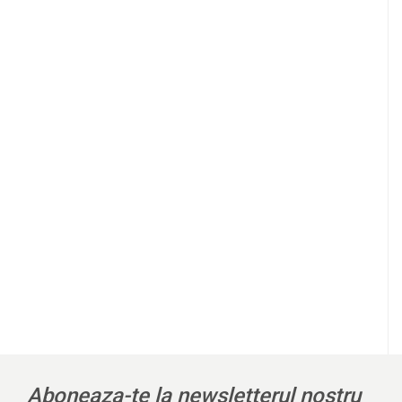
l
Aboneaza-te la newsletterul nostru