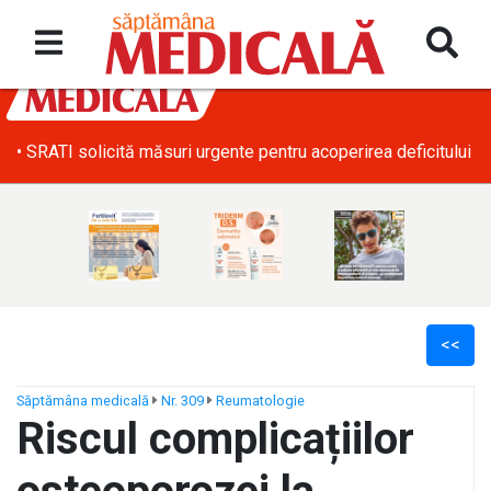
• SRATI solicită măsuri urgente pentru acoperirea deficitului d
<<
Săptămâna medicală
Nr. 309
Reumatologie
Riscul complicațiilor
ș