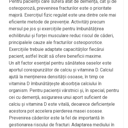
Pentru pacienții care suferă atât de demență, cât și de
osteoporoză, prevenirea fracturilor este o prioritate
majoră. Exercițiul fizic regulat este una dintre cele mai
eficiente metode de prevenție. Activități precum
mersul pe jos și exercițiile pentru îmbunătățirea
echilibrului și forței musculare reduc riscul de căderi,
principalele cauze ale fracturilor osteoporotice.
Exercițiile trebuie adaptate capacităților fiecărui
pacient, astfel încât să ofere beneficii maxime.
Un alt factor esențial pentru sănătatea oaselor este
aportul corespunzător de calciu și vitamina D. Calciul
ajută la menținerea densității osoase, în timp ce
vitamina D îmbunătățește absorbția calciului în
organism. Pentru pacienții vârstnici și, în special, pentru
cei cu demență, asigurarea unui aport suficient de
calciu și vitamina D este vitală, deoarece deficiențele
acestora pot accelera pierderea masei osoase.
Prevenirea căderilor este la fel de importantă în
gestionarea riscului de fracturi. Adaptarea mediului în