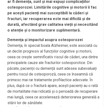
ar fi demența, sunt și mai expuși complicațiilor
osteoporozei. Limitările cognitive și motorii îi fac
pe acești pacienți mai susceptibili la căderi și
fracturi, iar recuperarea este mai dificilă și de
durată, afectând grav calitatea vieții și necesitănd
o atenție și o monitorizare suplimentară.
Demența și impactul asupra osteoporozei
Demența, în special boala Alzheimer, este asociată cu
un declin progresiv al funcțiilor cognitive și motorii,
ceea ce crește semnificativ riscul de căderi, una dintre
principalele cauze ale fracturilor osteoporotice. Din
păcate, pacienții cu demență sunt adesea subevaluați
pentru riscul de osteoporoză, ceea ce înseamnă că
primesc mai rar tratamente profilactice adecvate. În
plus, după ce o fractură apare, acești pacienți au o rată
de mortalitate mai ridicată și o perioadă de recuperare
mai lungă, ceea ce accelerează deteriorarea generală a
stării lor de sănătate.