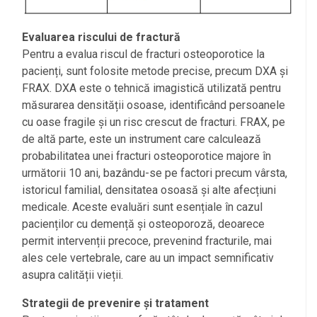
Evaluarea riscului de fractură
Pentru a evalua riscul de fracturi osteoporotice la
pacienți, sunt folosite metode precise, precum DXA și
FRAX. DXA este o tehnică imagistică utilizată pentru
măsurarea densității osoase, identificând persoanele
cu oase fragile și un risc crescut de fracturi. FRAX, pe
de altă parte, este un instrument care calculează
probabilitatea unei fracturi osteoporotice majore în
următorii 10 ani, bazându-se pe factori precum vârsta,
istoricul familial, densitatea osoasă și alte afecțiuni
medicale. Aceste evaluări sunt esențiale în cazul
pacienților cu demență și osteoporoză, deoarece
permit intervenții precoce, prevenind fracturile, mai
ales cele vertebrale, care au un impact semnificativ
asupra calității vieții.
Strategii de prevenire și tratament