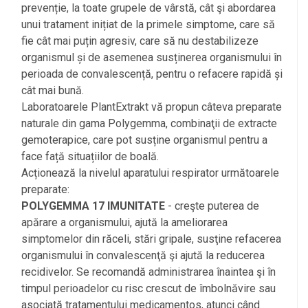
prevenție, la toate grupele de vârstă, cât şi abordarea
unui tratament inițiat de la primele simptome, care să
fie cât mai puțin agresiv, care să nu destabilizeze
organismul și de asemenea susținerea organismului în
perioada de convalescență, pentru o refacere rapidă și
cât mai bună.
Laboratoarele PlantExtrakt vă propun câteva preparate
naturale din gama Polygemma, combinaţii de extracte
gemoterapice, care pot susține organismul pentru a
face față situațiilor de boală.
Acționează la nivelul aparatului respirator următoarele
preparate:
POLYGEMMA 17 IMUNITATE
- creşte puterea de
apărare a organismului, ajută la ameliorarea
simptomelor din răceli, stări gripale, susţine refacerea
organismului în convalescenţă şi ajută la reducerea
recidivelor. Se recomandă administrarea înaintea şi în
timpul perioadelor cu risc crescut de îmbolnăvire sau
asociată tratamentului medicamentos, atunci când