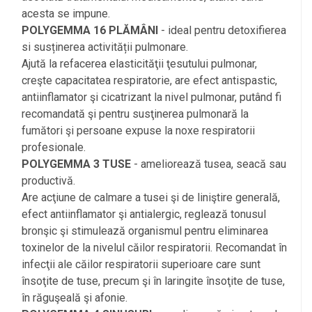
acesta se impune.
POLYGEMMA 16 PLĂMÂNI
- ideal pentru detoxifierea
si susținerea activității pulmonare.
Ajută la refacerea elasticităţii ţesutului pulmonar,
creşte capacitatea respiratorie, are efect antispastic,
antiinflamator şi cicatrizant la nivel pulmonar, putând fi
recomandată şi pentru susţinerea pulmonară la
fumători şi persoane expuse la noxe respiratorii
profesionale.
POLYGEMMA 3 TUSE
- ameliorează tusea, seacă sau
productivă.
Are acţiune de calmare a tusei şi de liniştire generală,
efect antiinflamator şi antialergic, reglează tonusul
bronşic şi stimulează organismul pentru eliminarea
toxinelor de la nivelul căilor respiratorii. Recomandat în
infecţii ale căilor respiratorii superioare care sunt
însoţite de tuse, precum şi în laringite însoţite de tuse,
în răguşeală şi afonie.