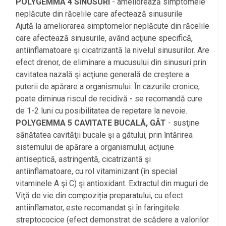
POLYGEMMA 4 SINUSURI
- ameliorează simptomele
neplăcute din răcelile care afectează sinusurile
Ajută la ameliorarea simptomelor neplăcute din răcelile
care afectează sinusurile, având acţiune specifică,
antiinflamatoare şi cicatrizantă la nivelul sinusurilor. Are
efect drenor, de eliminare a mucusului din sinusuri prin
cavitatea nazală şi acţiune generală de creştere a
puterii de apărare a organismului. În cazurile cronice,
poate diminua riscul de recidivă - se recomandă cure
de 1-2 luni cu posibilitatea de repetare la nevoie.
POLYGEMMA 5 CAVITATE BUCALĂ, GÂT
- susţine
sănătatea cavităţii bucale şi a gâtului, prin întărirea
sistemului de apărare a organismului, acţiune
antiseptică, astringentă, cicatrizantă şi
antiinflamatoare, cu rol vitaminizant (în special
vitaminele A şi C) şi antioxidant. Extractul din muguri de
Viţă de vie din compoziția preparatului, cu efect
antiinflamator, este recomandat şi în faringitele
streptococice (efect demonstrat de scădere a valorilor