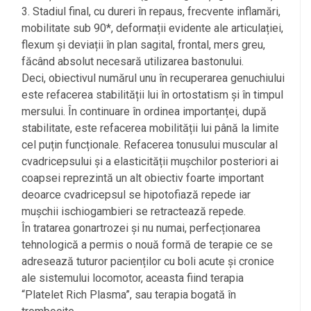
3. Stadiul final, cu dureri în repaus, frecvente inflamări,
mobilitate sub 90*, deformații evidente ale articulației,
flexum și deviații în plan sagital, frontal, mers greu,
făcând absolut necesară utilizarea bastonului.
Deci, obiectivul numărul unu în recuperarea genuchiului
este refacerea stabilității lui în ortostatism și în timpul
mersului. În continuare în ordinea importanței, după
stabilitate, este refacerea mobilității lui până la limite
cel puțin funcționale. Refacerea tonusului muscular al
cvadricepsului și a elasticității mușchilor posteriori ai
coapsei reprezintă un alt obiectiv foarte important
deoarce cvadricepsul se hipotofiază repede iar
mușchii ischiogambieri se retractează repede.
În tratarea gonartrozei și nu numai, perfecționarea
tehnologică a permis o nouă formă de terapie ce se
adresează tuturor pacienților cu boli acute și cronice
ale sistemului locomotor, aceasta fiind terapia
“Platelet Rich Plasma”, sau terapia bogată în