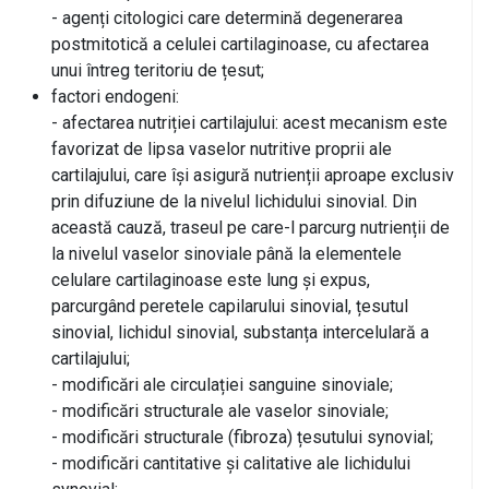
- agenți citologici care determină degenerarea
postmitotică a celulei cartilaginoase, cu afectarea
unui întreg teritoriu de țesut;
factori endogeni:
- afectarea nutriției cartilajului: acest mecanism este
favorizat de lipsa vaselor nutritive proprii ale
cartilajului, care își asigură nutrienții aproape exclusiv
prin difuziune de la nivelul lichidului sinovial. Din
această cauză, traseul pe care-l parcurg nutrienții de
la nivelul vaselor sinoviale până la elementele
celulare cartilaginoase este lung și expus,
parcurgând peretele capilarului sinovial, țesutul
sinovial, lichidul sinovial, substanța intercelulară a
cartilajului;
- modificări ale circulației sanguine sinoviale;
- modificări structurale ale vaselor sinoviale;
- modificări structurale (fibroza) țesutului synovial;
- modificări cantitative și calitative ale lichidului