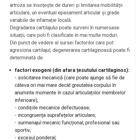
artroza se însoțește de dureri și limitarea mobilității
articulare, un eventual epasament articular și grade
variabile de infamație locală.
Degradarea cartilajului poate surveni în numeroase
situații, care poti fi clasificate în mai multe moduri.
Din punct de vedere al sursei factorilor care pot
agresiona cartilajul, degenerarea cartilaginoasă poate fi
determinată de:
factori exogeni (din afara țesutului cartilaginos):
- solicitarea mecanică (care poate ajunge să fie de
câteva ori mai mare decât greutatea corpului în
anuminte momente în cazul articulațiilor membrelor
inferioare);
- condițiile mecanice defectuoase;
- incongruența suprafețelor articulare;
- surmenajul mecanic funcțional, profesional sau
sportiv;
- excesul ponderal;