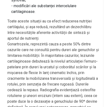
synovial;
- modificări ale substanței intercelulare
cartilaginoase.
Toate aceste situații au ca efect reducerea nutriției
cartilajului, și așa redusă, rezultând un dezechilibru
între necesitățile aferente activității de sinteză și
aportul de nutrienți.
Gonartrozele, reprezintă cauza a peste 50% dintre
cazurile care ne consultă pentru dureri ale genuchilor și
limitarea mobilității. În majoritatea cazurilor, leziunile
cartilaginoase debutează la nivelul articulației femuro-
patelare prin dureri la urcatul și coborâtul scărilor și la
mișcarea de flexie în lanț cinematic închis, prin
cracmente la mobilizarea transversală și logitudinală a
rotulei, prin senzația de frecare rugoasă. Durerile
cedează la repaus. Radiografia evidențiază osteofite
rotuliene și uneori eroziuni (intern sau extern), ceea ce
poate duce la o dezaxație a genuchiului de 90* devine