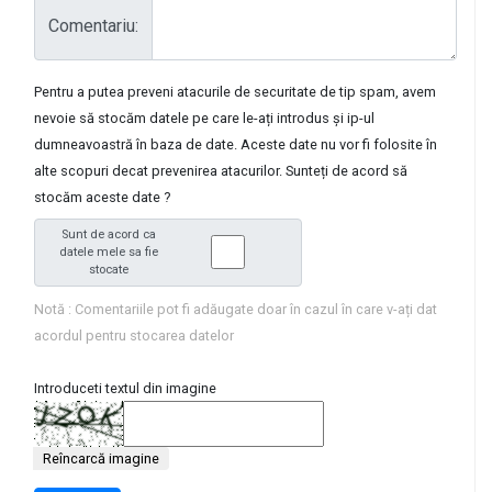
Comentariu:
l
Pentru a putea preveni atacurile de securitate de tip spam, avem
nevoie să stocăm datele pe care le-ați introdus și ip-ul
dumneavoastră în baza de date. Aceste date nu vor fi folosite în
alte scopuri decat prevenirea atacurilor. Sunteți de acord să
stocăm aceste date ?
Sunt de acord ca
datele mele sa fie
stocate
Notă : Comentariile pot fi adăugate doar în cazul în care v-ați dat
acordul pentru stocarea datelor
Introduceti textul din imagine
Reîncarcă imagine