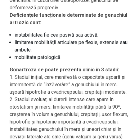
deficitară. În cazul unei osteoporoze, genuchiul se
deformează progresiv.
Deficiențele funcționale determinate de genuchiul
artrozic sunt:
instabilitatea fie cea pasivă sau activă;
limitarea mobilității articulare pe flexie, extensie sau
ambele;
mobilitate patologică.
Gonartroza se poate prezenta clinic în 3 stadii:
1. Stadiul inițial, care manifestă o capacitate ușoară și
intermitentă de “înzăvorâre” a genuchiului în mers,
ușoară hipotrofie a cvadricepsului, crepitații moderate;
2. Stadiul evoluat, al durerii intense care apare în
otostatism și mers, limitarea mobilității până la 90*,
creșterea în volum a genuchiului, crepitații, usor flexum,
hipotrofie și hipotonie importantă a cvadricepsului,
instabilitatea genuchiului în mers și uneori chiar și în
deviații laterale ale sale (genu valgum și genu varus).