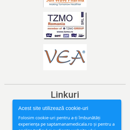
Linkuri
Ediția curentă
Acest site utilizează cookie-uri
Arhivă
Folosim cookie-uri pentru a-ți îmbunătăți
experiența pe saptamanamedicala.ro și pentru a
Rubrici