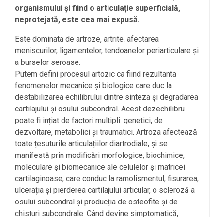
organismului și fiind o articulație superficială,
neprotejată, este cea mai expusă.
Este dominata de artroze, artrite, afectarea
meniscurilor, ligamentelor, tendoanelor periarticulare și
a burselor seroase.
Putem defini procesul artozic ca fiind rezultanta
fenomenelor mecanice și biologice care duc la
destabilizarea echilibrului dintre sinteza și degradarea
cartilajului și osului subcondral. Acest dezechilibru
poate fi ințiat de factori multipli: genetici, de
dezvoltare, metabolici și traumatici. Artroza afectează
toate țesuturile articulațiilor diartrodiale, și se
manifestă prin modificări morfologice, biochimice,
moleculare și biomecanice ale celulelor și matricei
cartilaginoase, care conduc la ramolismentul, fisurarea,
ulcerația și pierderea cartilajului articular, o scleroză a
osului subcondral și producția de osteofite și de
chisturi subcondrale. Când devine simptomatică,