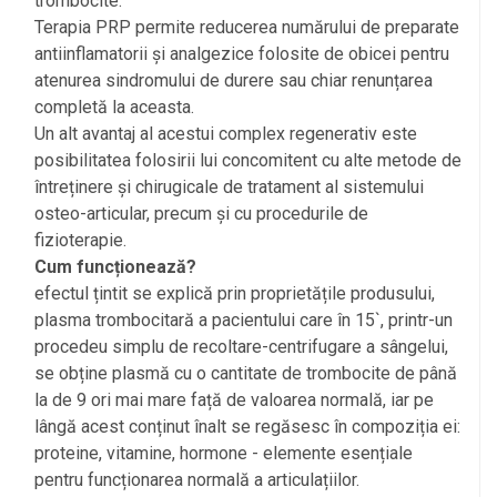
trombocite.
Terapia PRP permite reducerea numărului de preparate
antiinflamatorii și analgezice folosite de obicei pentru
atenurea sindromului de durere sau chiar renunțarea
completă la aceasta.
Un alt avantaj al acestui complex regenerativ este
posibilitatea folosirii lui concomitent cu alte metode de
întreținere și chirugicale de tratament al sistemului
osteo-articular, precum și cu procedurile de
fizioterapie.
Cum funcționează?
efectul țintit se explică prin proprietățile produsului,
plasma trombocitară a pacientului care în 15`, printr-un
procedeu simplu de recoltare-centrifugare a sângelui,
se obține plasmă cu o cantitate de trombocite de până
la de 9 ori mai mare față de valoarea normală, iar pe
lângă acest conținut înalt se regăsesc în compoziția ei:
proteine, vitamine, hormone - elemente esențiale
pentru funcționarea normală a articulațiilor.