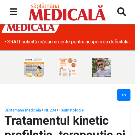
• SRATI solicită măsuri urgente pentru acoperirea deficitului d
<<
Săptămâna medicală
Nr. 234
Reumatologie
Tratamentul kinetic
ș