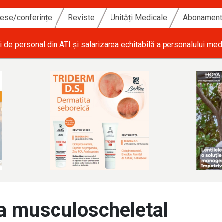
ese/conferințe
Reviste
Unități Medicale
Abonamen
i de personal din ATI și salarizarea echitabilă a personalului med
ta musculoscheletal