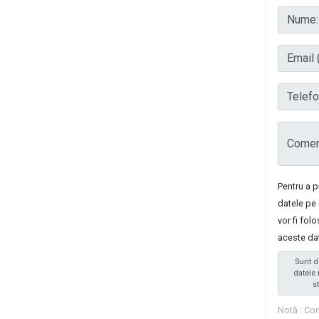
Nume:
Email (
Telefon
Coment
Pentru a 
datele pe 
vor fi fol
aceste da
Sunt d
datele 
s
Notă : Com