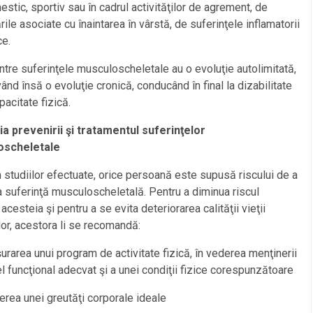
stic, sportiv sau în cadrul activităţilor de agrement, de
ile asociate cu înaintarea în vârstă, de suferinţele inflamatorii
ce.
ntre suferinţele musculoscheletale au o evoluţie autolimitată,
vând însă o evoluţie cronică, conducând în final la dizabilitate
pacitate fizică.
ia prevenirii şi tratamentul suferinţelor
oscheletale
studiilor efectuate, orice persoană este supusă riscului de a
 suferinţă musculoscheletală. Pentru a diminua riscul
 acesteia şi pentru a se evita deteriorarea calităţii vieţii
lor, acestora li se recomandă:
urarea unui program de activitate fizică, în vederea menţinerii
el funcţional adecvat şi a unei condiţii fizice corespunzătoare
erea unei greutăţi corporale ideale