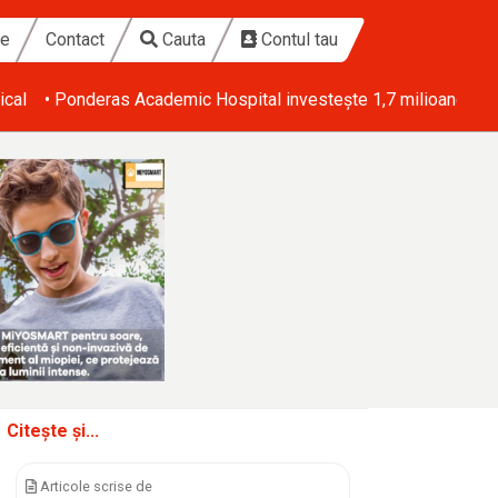
te
Contact
Cauta
Contul tau
ical
• Ponderas Academic Hospital investește 1,7 milioane de eu
Citește și...
Articole scrise de