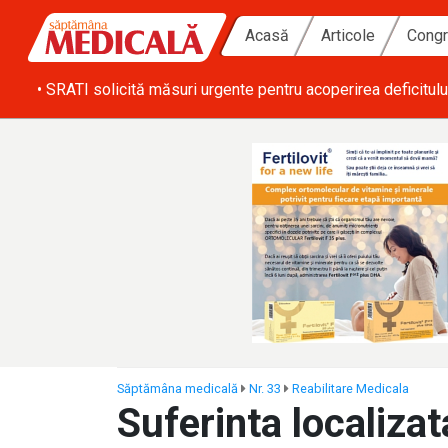
Acasă
Articole
Congr
ă zi
• SRATI solicită măsuri urgente pentru acoperirea deficitulu
Săptămâna medicală
Nr. 33
Reabilitare Medicala
Suferinta localiza