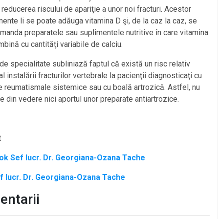
 reducerea riscului de apariţie a unor noi fracturi. Acestor
nte li se poate adăuga vitamina D şi, de la caz la caz, se
manda preparatele sau suplimentele nutritive în care vitamina
bină cu cantităţi variabile de calciu.
 de specialitate subliniază faptul că există un risc relativ
l instalării fracturilor vertebrale la pacienţii diagnosticaţi cu
e reumatismale sistemice sau cu boală artrozică. Astfel, nu
e din vedere nici aportul unor preparate antiartrozice.
t
ook
Sef lucr. Dr. Georgiana-Ozana Tache
f lucr. Dr. Georgiana-Ozana Tache
ntarii