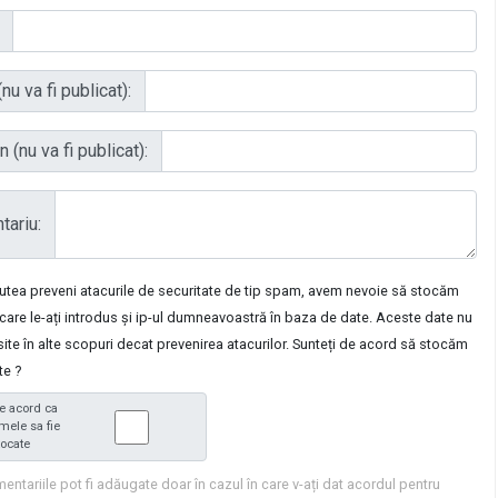
nu va fi publicat):
 (nu va fi publicat):
ariu:
putea preveni atacurile de securitate de tip spam, avem nevoie să stocăm
care le-ați introdus și ip-ul dumneavoastră în baza de date. Aceste date nu
osite în alte scopuri decat prevenirea atacurilor. Sunteți de acord să stocăm
te ?
e acord ca
mele sa fie
tocate
entariile pot fi adăugate doar în cazul în care v-ați dat acordul pentru