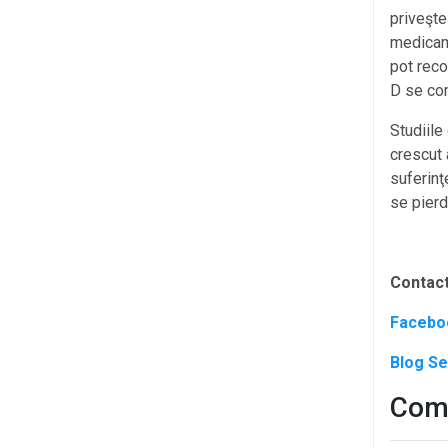
priveşte
medicame
pot reco
D se com
Studiile
crescut a
suferinţ
se pierd
Contac
Faceb
Blog
Se
Come