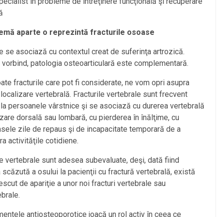
ecialist în probleme de întreţinere funcţională şi recuperare
ă
emă aparte o reprezintă fracturile osoase
le se asociază cu contextul creat de suferinţa artrozică.
c vorbind, patologia osteoarticulară este complementară.
oate fracturile care pot fi considerate, ne vom opri asupra
 localizare vertebrală. Fracturile vertebrale sunt frecvent
e la persoanele vârstnice şi se asociază cu durerea vertebrală
izare dorsală sau lombară, cu pierderea în înălţime, cu
ele zile de repaus şi de incapacitate temporară de a
a activităţile cotidiene.
le vertebrale sunt adesea subevaluate, deşi, dată fiind
a scăzută a osului la pacienţii cu fractură vertebrală, există
rescut de apariţie a unor noi fracturi vertebrale sau
brale.
ntele antiosteoporotice joacă un rol activ în ceea ce