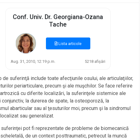
Conf. Univ. Dr. Georgiana-Ozana
Tache
Lista articole
Aug. 31, 2010, 12:19 p.m.
5218 afișări
 de suferinţă include toate afecţiunile osului, ale articulaţiilor,
cturilor periarticulare, precum şi ale muşchilor. Se face referire
 artrozică cu diferite localizări, la suferinţele sistemice ale
i conjunctiv, la durerea de spate, la osteoporoză, la
mul abarticular sau al ţesuturilor moi, precum şi la sindromul
localizat sau generalizat.
suferinţei pot fi reprezentate de probleme de biomecanică
cheletală, de un context posttraumatic, petrecut la muncă