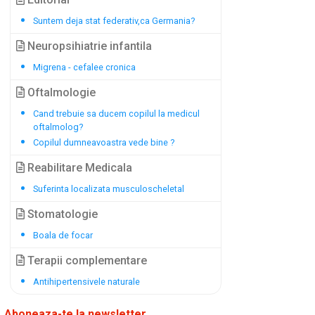
Suntem deja stat federativ,ca Germania?
Neuropsihiatrie infantila
Migrena - cefalee cronica
Oftalmologie
Cand trebuie sa ducem copilul la medicul
oftalmolog?
Copilul dumneavoastra vede bine ?
Reabilitare Medicala
Suferinta localizata musculoscheletal
Stomatologie
Boala de focar
Terapii complementare
Antihipertensivele naturale
Aboneaza-te la newsletter