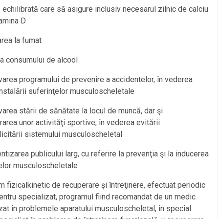
ă echilibrată care să asigure inclusiv necesarul zilnic de calciu
tamina D
area la fumat
ea consumului de alcool
area programului de prevenire a accidentelor, în vederea
 instalării suferinţelor musculoscheletale
area stării de sănătate la locul de muncă, dar şi
area unor activităţi sportive, în vederea evitării
icitării sistemului musculoscheletal
entizarea publicului larg, cu referire la prevenţia şi la inducerea
elor musculoscheletale
m fizicalkinetic de recuperare şi întreţinere, efectuat periodic
centru specializat, programul fiind recomandat de un medic
zat în problemele aparatului musculoscheletal, în special