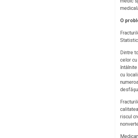
medic sp
medical
O probl
Fracturi
Statisti
Dintre t
celor cu
întâlnit
cu local
numeroas
desfăşur
Fracturi
calitate
riscul c
nonverte
Medicame