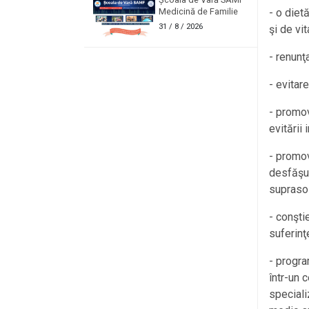
Medicină de Familie
- o diet
31
/ 8 / 2026
şi de vi
- renunţ
- evitar
- promov
evitării
- promov
desfăşur
suprasol
- conşti
suferinţ
- progra
într-un 
speciali