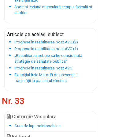
exercițiul fizic
Sport și leziune musculară, terapie fizicală și
nutriție
Articole pe același
subiect
Progrese în reabilitarea post AVC (2)
Progrese în reabilitarea post AVC (1)
„Reabilitarea trebuie să fie considerată
strategie de sănătate publică”
Progrese în reabilitarea post AVC
Exercițiul fizic Metodă de prevenție a
fragilității la pacientul vârstnic
Nr. 33
Chirurgie Vasculara
Gura de lup- palatoschizis
Editorial