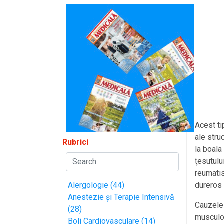
Acest tip
ale stru
Rubrici
la boala
ţesutulu
reumatis
Alergologie (44)
dureros 
Anestezie și Terapie Intensivă
Cauzele 
(28)
musculos
Boli Cardiovasculare (14)