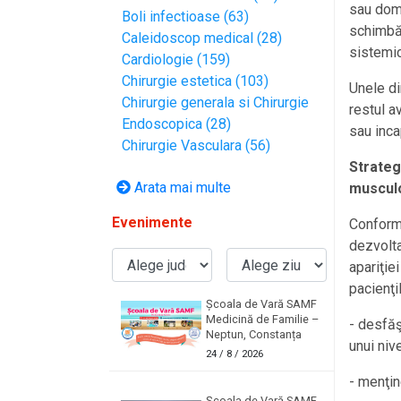
sau dome
Boli infectioase (63)
schimbăr
Caleidoscop medical (28)
sistemi
Cardiologie (159)
Chirurgie estetica (103)
Unele di
Chirurgie generala si Chirurgie
restul a
Endoscopica (28)
sau inca
Chirurgie Vasculara (56)
Strateg
Arata mai multe
muscul
Evenimente
Conform 
dezvolta
apariţiei
pacienţi
Școala de Vară SAMF
Medicină de Familie –
- desfăş
Neptun, Constanța
unui niv
24
/ 8 / 2026
- menţin
Școala de Vară SAMF