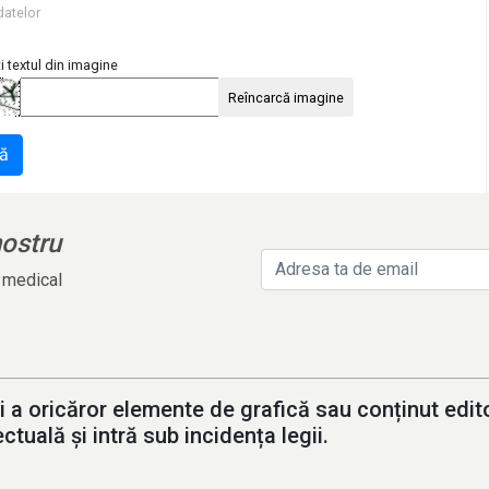
datelor
i textul din imagine
Reîncarcă imagine
ă
nostru
l medical
i a oricăror elemente de grafică sau conținut editor
ctuală și intră sub incidența legii.