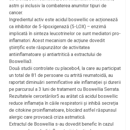
astm și inclusiv la combaterea anumitor tipuri de
cancer.
Ingredientul activ este acidul boswellic ce acționează
ca inhibitor de 5-lipoxigenază (5-LOX) – enzimă
implicată în sinteza leucotrinelor ce sunt mediatori pro-
inflamatori. Acest mecanism de acțiune dovedit
științific este răspunzător de activitatea
antiinflamatoare și antiartritică a extractului de
Boswellia3.
Două studii controlate cu placebo4, la care au participat
un total de 81 de persoane cu artrită reumatoidă, au
raportat diminuări semnificative ale inflamației și durerii
pe parcursul a 3 luni de tratament cu Boswellia Serrata.
Rezultatele cercetărilor5 au arătat că acidul boswellic
reduce inflamația în căile respiratorii și inhibă secreția
de citokine proinflamatoare, blocând astfel răspunsul
alergic care provoacă criza astmatică.
Extractul de Boswellia s-au dovedit benefic în cazul