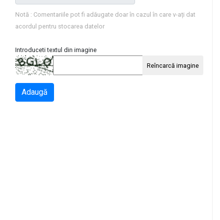
Notă : Comentariile pot fi adăugate doar în cazul în care v-ați dat
acordul pentru stocarea datelor
Introduceti textul din imagine
Reîncarcă imagine
Adaugă
l