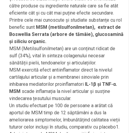
către produse cu ingrediente naturale care sa fie atât
eficiente cât și cu cât mai puține efecte secundare.
Printre cele mai cunoscute și studiate substanțe cu rol
benefic sunt
MSM (metilsulfonilmetan), extract de
Boswellia Serrata (arbore de tămâie), glucosamină
și siliciu organic.
MSM (Metilsulfonilmetan) are un conținut ridicat de
sulf (34%), vital în sinteza colagenului necesar
sănătății pielii, tendoanelor și articulațiilor.
MSM exercită efect antiinflamator direct la nivelul
cartilajului articular și a membranei sinoviale prin
inhibarea mediatorilor proinflamatori
IL-1β și TNF-α.
MSM
scade inflamația la nivel articular și susține
vindecarea țesutului muscular.
Un studiu efectuat pe 100 de persoane a arătat că
aportul de MSM timp de 12 săptămâni a dus la
ameliorarea simptomelor, îmbunătățind calitatea vieții
tuturor celor incluși în studiu, comparativ cu placebo1.