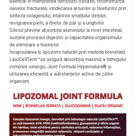
esențial în menținerea densității osoase, reconstrucția
oaselor fracturate, vindecarea arsurilor și tăieturilor prin
sinteza colagenului, întărirea smalțului dinților,
revigoarea pielii, a firelor de păr și a unghiilor
Siliciul previne absorbția aluminiului la nivel intestinal,
susține procesul digestiv și capacitatea organsimului
de eliminare a toxinelor.
Încapsularea în lipozomi naturali prin metoda brevetată
LipoCellTech™se asigură absorbția maximă a întregului
complex sinergic Joint Formula Hypernatura® și
utilizarea eficientă a substanțelor active de către
organism.