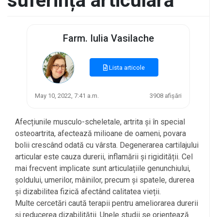
suferința articulară
Farm. Iulia Vasilache
Lista articole
May 10, 2022, 7:41 a.m.
3908 afișări
Afecțiunile musculo-scheletale, artrita și în special
osteoartrita, afectează milioane de oameni, povara
bolii crescând odată cu vârsta. Degenerarea cartilajului
articular este cauza durerii, inflamării și rigidității. Cel
mai frecvent implicate sunt articulațiile genunchiului,
șoldului, umerilor, mâinilor, precum și spatele, durerea
și dizabilitea fizică afectând calitatea vieții.
Multe cercetări caută terapii pentru ameliorarea durerii
și reducerea dizabilității. Unele studii se orientează