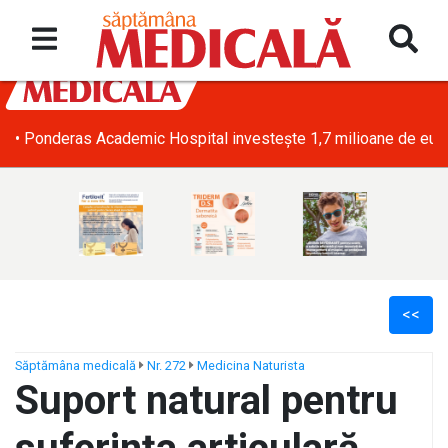
• Ponderas Academic Hospital investește 1,7 milioane de euro î
<<
Săptămâna medicală
Nr. 272
Medicina Naturista
Suport natural pentru
ș