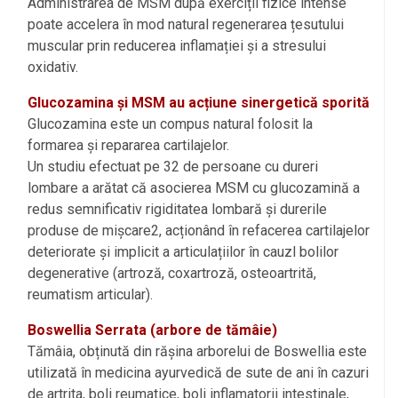
Administrarea de MSM după exerciții fizice intense
poate accelera în mod natural regenerarea țesutului
muscular prin reducerea inflamației și a stresului
oxidativ.
Glucozamina și MSM au acțiune sinergetică sporită
Glucozamina este un compus natural folosit la
formarea și repararea cartilajelor.
Un studiu efectuat pe 32 de persoane cu dureri
lombare a arătat că asocierea MSM cu glucozamină a
redus semnificativ rigiditatea lombară și durerile
produse de mișcare2, acționând în refacerea cartilajelor
deteriorate și implicit a articulațiilor în cauzl bolilor
degenerative (artroză, coxartroză, osteoartrită,
reumatism articular).
Boswellia Serrata (arbore de tămâie)
Tămâia, obținută din rășina arborelui de Boswellia este
utilizată în medicina ayurvedică de sute de ani în cazuri
de artrita, boli reumatice, boli inflamatorii intestinale,