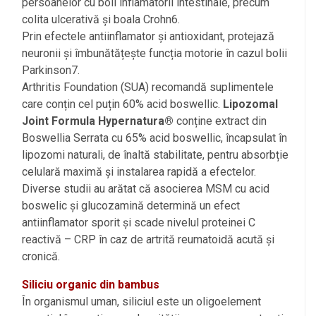
persoanelor cu boli inflamatorii intestinale, precum
colita ulcerativă și boala Crohn6.
Prin efectele antiinflamator și antioxidant, protejază
neuronii și îmbunătățește funcția motorie în cazul bolii
Parkinson7.
Arthritis Foundation (SUA) recomandă suplimentele
care conțin cel puțin 60% acid boswellic.
Lipozomal
Joint Formula Hypernatura®
conține extract din
Boswellia Serrata cu 65% acid boswellic, încapsulat în
lipozomi naturali, de înaltă stabilitate, pentru absorbție
celulară maximă și instalarea rapidă a efectelor.
Diverse studii au arătat că asocierea MSM cu acid
boswelic și glucozamină determină un efect
antiinflamator sporit și scade nivelul proteinei C
reactivă – CRP în caz de artrită reumatoidă acută și
cronică.
Siliciu organic din bambus
În organismul uman, siliciul este un oligoelement