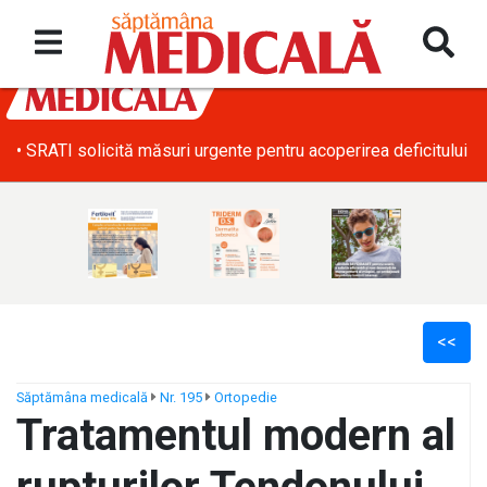
• SRATI solicită măsuri urgente pentru acoperirea deficitului d
<<
Săptămâna medicală
Nr. 195
Ortopedie
Tratamentul modern al
ș