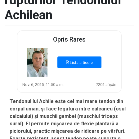
rupturilor Tendonului
Achilean
Opris Rares
Lista articole
Nov. 6, 2015, 11:50 a.m.
7201 afișări
Tendonul lui Achile este cel mai mare tendon din
corpul uman, şi face legatura între calcaneu (osul
calcaiului) şi muschii gambei (muschiul triceps
sural). El permite mişcarea de flexie plantară a
piciorului, practic mişcarea de ridicare pe vârfuri.
Foarte rezistent, acest tendon poate suporta o