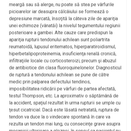
meargă sau să alerge, nu poate să stea pe vârfurile
picioarelor iar deasupra călcâiului se formează o
depresiune marcată, însoţită la câteva zile de apariţia
unei echimoze (vânatăi) la nivelul tegumentului regiunii
posterioare a gambei. Alte cauze care predispun la
apariţia rupturii tendonului achilean sunt poliartrita
reumatoidă, lupusul eritematos, hiperparatiroidismul,
hiperbetalipoproteinemia, insuficienţa renală cronică,
infiltraţiile locale cu corticosteroizi, precum şi abuzul
de antibiotice din clasa fluoroquinelonelor. Diagnosticul
de ruptură a tendonului achilean se pune de către
medic prin palparea defectului tendinos,
imposibilitatea ridicării pe vârfuri de partea afectată,
testul Thompson, etc. La aproximativ o săptămână de
la accident, spaţiul rezultat în urma rupturii se umple cu
ţesut cicatricial. Dacă este lăsată netratată, ruptura de
tendon va duce la o vindecare spontană în care va
rezulta un tendon mai lung, cu consecinţe grave asupra
mecanicii ulterioare a gleznei, în sensul ca pacientul nu