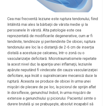
Cea mai frecventă leziune este ruptura tendonului, fiind
întâlnită mai ales la bărbaţii de vârsta medie şi la
persoanele în vârstă. Alta patologie este cea
reprezentată de modificarile degenerative, cum ar fi
tendinite, tendinoze şi peritendinite De obicei, ruptura
tendonului are loc la o distanţă de 2-6 cm de inserţia
distală a acestuia pe calcaneu, într-o zonă cu o
vascularizaţie deficitară. Microtraumatismele repetate
la acest nivel duc la apariţia unei inflamaţii, leziunile
apărute neputând fi vindecate din cauza vascularizaţiei
deficitare, aşa încât o supraîncarcare mecanică duce la
ruptură. Aceasta se produce de obicei în urma unei
mişcări de plecare de pe loc, la piciorul de sprijin aflat
în dorsiflexie, genunchiul îndoit, în urma mişcării de
extensie a genunchiului şi piciorului. Pacientul simte o
durere brutală şi se prabuşeşte, absolut incapabil să