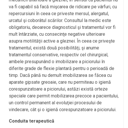
va fi capabil să facă mişcarea de ridicare pe vârfuri, cu
repercursiuni în ceea ce priveste mersul, alergatul,
urcatul şi coborâtul scărilor. Consultul la medic este
obligatoriu, deoarece diagnosticul şi tratamentul vor fi
mult întârziate, cu consecinţe negative ulterioare
asupra motilităţii active a gleznei. În ceea ce priveşte
tratamentul, există două posibilităţi, şi anume
tratamentul conservative, respectiv cel chirurgical,
ambele presupunând o imobilizare a piciorului în
diferite grade de flexie plantară pentru o perioadă de
timp. Dacă până nu demult imobilizarea se făcea cu
aparate gipsate greoaie, care nu permiteau o igienă
corespunzatoare a piciorului, astăzi există orteze
speciale care permit mobilizarea precoce a pacientului,
un control permanent al evoluţiei procesului de
vindecare, cât şi o igienă corespunzatoare a piciorului.
Conduita terapeutică