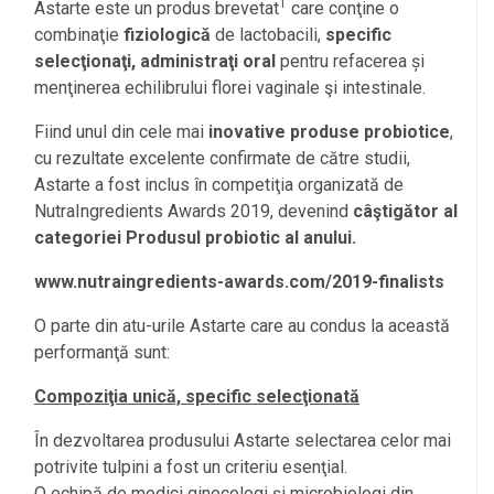
1
Astarte este un produs brevetat
care conţine o
combinaţie
fiziologică
de lactobacili,
specific
selecţionaţi, administraţi oral
pentru refacerea și
menţinerea echilibrului florei vaginale şi intestinale.
Fiind unul din cele mai
inovative produse probiotice
,
cu rezultate excelente confirmate de către studii,
Astarte a fost inclus în competiţia organizată de
NutraIngredients Awards 2019, devenind
câştigător al
categoriei Produsul probiotic al anului.
www.nutraingredients-awards.com/2019-finalists
O parte din atu-urile Astarte care au condus la această
performanţă sunt:
Compoziţia unică, specific selecţionată
În dezvoltarea produsului Astarte selectarea celor mai
potrivite tulpini a fost un criteriu esenţial.
O echipă de medici ginecologi și microbiologi din