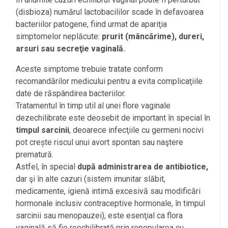
(disbioza) numărul lactobacililor scade în defavoarea
bacteriilor patogene, fiind urmat de apariţia
simptomelor neplăcute:
prurit (mâncărime), dureri,
arsuri sau secreţie vaginală.
Aceste simptome trebuie tratate conform
recomandărilor medicului pentru a evita complicaţiile
date de răspândirea bacteriilor.
Tratamentul în timp util al unei flore vaginale
dezechilibrate este deosebit de important în special în
timpul sarcinii
, deoarece infecţiile cu germeni nocivi
pot crește riscul unui avort spontan sau naştere
prematură.
Astfel, în special
după administrarea de antibiotice,
dar şi în alte cazuri (sistem imunitar slăbit,
medicamente, igienă intimă excesivă sau modificări
hormonale inclusiv contraceptive hormonale, în timpul
sarcinii sau menopauzei), este esenţial ca flora
vaginală să fie reechilibrată prin repopularea cu