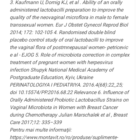
3. Kaufmann U, Domig KJ, et al . Ability of an orally
administered lactobacilli preparation to improve the
quality of the neovaginal microflora in male to female
transsexual women. Eur J Obstet Gynecol Reprod Biol
2014; 172: 102-105 4. Randomised double blind
placebo control study of oral lactobacilli to improve
the vaginal flora of postmnepausal women- petricevic
e al - EJOG 5. Role of microbiota correction in complex
treatment of pregnant women with herpesvirus
infection Shupyk National Medical Academy of
Postgraduate Education, Kyiv, Ukraine
PERINATOLOGIYA I PEDIATRIYA. 2016.4(68):22_25;
doi 10.15574/PP.2016.68.22 Relevance 6. Influence of
Orally Administered Probiotic Lactobacillus Strains on
Vaginal Microbiota in Women with Breast Cancer
during Chemotherapy Julian Marschalek et al , Breast
Care 2017;12: 335–339
Pentru mai multe informaţii:
https://www.montavit.ro/ro/produse/suplimente-