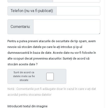
Telefon (nu va fi publicat):
Comentariu:
Pentru a putea preveni atacurile de securitate de tip spam, avem
nevoie să stocăm datele pe care le-ați introdus și ip-ul
dumneavoastră în baza de date. Aceste date nu vor fi folosite în
alte scopuri decat prevenirea atacurilor. Sunteți de acord să
stocăm aceste date ?
Sunt de acord ca
datele mele sa fie
stocate
Notă : Comentariile pot fi adăugate doar în cazul în care v-ați dat
acordul pentru stocarea datelor
Introduceti textul din imagine