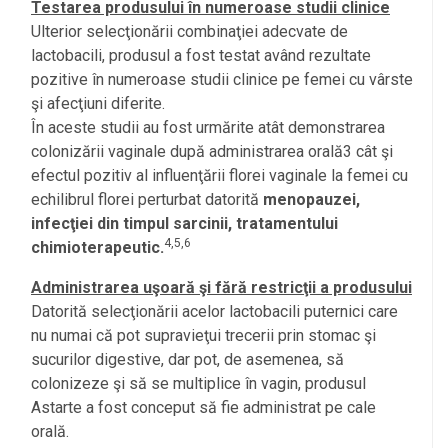
Testarea produsului în numeroase studii clinice
Ulterior selecţionării combinaţiei adecvate de
lactobacili, produsul a fost testat având rezultate
pozitive în numeroase studii clinice pe femei cu vârste
şi afecţiuni diferite.
În aceste studii au fost urmărite atât demonstrarea
colonizării vaginale după administrarea orală3 cât şi
efectul pozitiv al influenţării florei vaginale la femei cu
echilibrul florei perturbat datorită
menopauzei,
infecţiei din timpul sarcinii, tratamentului
4,5,6
chimioterapeutic.
Administrarea uşoară şi fără restricţii a produsului
Datorită selecţionării acelor lactobacili puternici care
nu numai că pot supravieţui trecerii prin stomac şi
sucurilor digestive, dar pot, de asemenea, să
colonizeze şi să se multiplice în vagin, produsul
Astarte a fost conceput să fie administrat pe cale
orală.