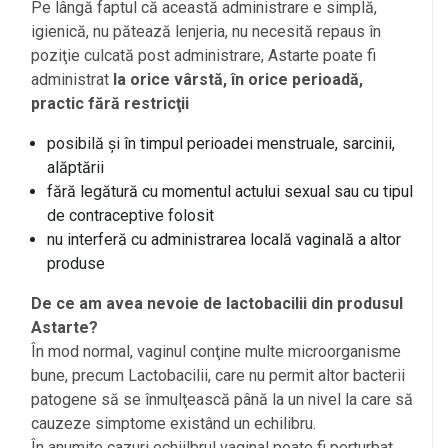
Pe lângă faptul că această administrare e simplă,
igienică, nu pătează lenjeria, nu necesită repaus în
poziţie culcată post administrare, Astarte poate fi
administrat
la orice vârstă, în orice perioadă,
practic fără restricţii
posibilă și în timpul perioadei menstruale, sarcinii,
alăptării
fără legătură cu momentul actului sexual sau cu tipul
de contraceptive folosit
nu interferă cu administrarea locală vaginală a altor
produse
De ce am avea nevoie de lactobacilii din produsul
Astarte?
În mod normal, vaginul conţine multe microorganisme
bune, precum Lactobacilii, care nu permit altor bacterii
patogene să se înmulţească până la un nivel la care să
cauzeze simptome existând un echilibru.
În anumite cazuri echiilbrul vaginal poate fi perturbat