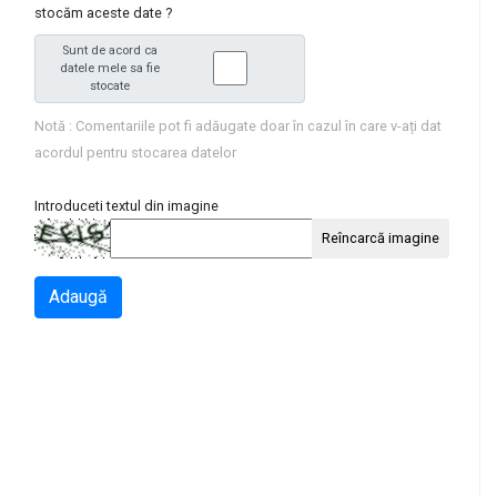
stocăm aceste date ?
Sunt de acord ca
datele mele sa fie
stocate
Notă : Comentariile pot fi adăugate doar în cazul în care v-ați dat
acordul pentru stocarea datelor
Introduceti textul din imagine
Reîncarcă imagine
Adaugă