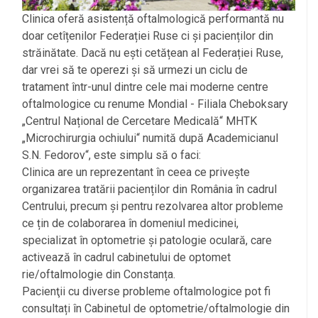
Clinica oferă asistență oftalmologică performantă nu
doar cetîțenilor Federației Ruse ci și pacienților din
străinătate. Dacă nu ești cetățean al Federației Ruse,
dar vrei să te operezi și să urmezi un ciclu de
tratament într-unul dintre cele mai moderne centre
oftalmologice cu renume Mondial - Filiala Cheboksary
„Centrul Național de Cercetare Medicală“ MHTK
„Microchirurgia ochiului“ numită după Academicianul
S.N. Fedorov“, este simplu să o faci:
Clinica are un reprezentant în ceea ce privește
organizarea tratării pacienților din România în cadrul
Centrului, precum și pentru rezolvarea altor probleme
ce țin de colaborarea în domeniul medicinei,
specializat în optometrie și patologie oculară, care
activează în cadrul cabinetului de optomet
rie/oftalmologie din Constanța.
Pacienţii cu diverse probleme oftalmologice pot fi
consultați în Cabinetul de optometrie/oftalmologie din