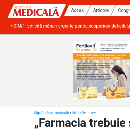
Acasă
Articole
Congr
ă zi
• SRATI solicită măsuri urgente pentru acoperirea deficitulu
Săptămâna medicală
Nr. 148
Interviu
„Farmacia trebuie s