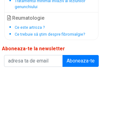
Tratamentul minimal invaziv al leziunilor
genunchiului
Reumatologie
Ce este artroza ?
Ce trebuie să ştim despre fibromialgie?
Aboneaza-te la newsletter
Aboneaza-te