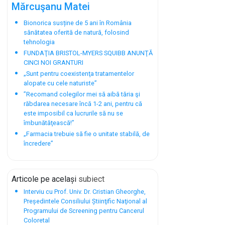
Mărcuşanu Matei
Bionorica susține de 5 ani în România
sănătatea oferită de natură, folosind
tehnologia
FUNDAŢIA BRISTOL-MYERS SQUIBB ANUNŢĂ
CINCI NOI GRANTURI
„Sunt pentru coexistenţa tratamentelor
alopate cu cele naturiste”
”Recomand colegilor mei să aibă tăria şi
răbdarea necesare încă 1-2 ani, pentru că
este imposibil ca lucrurile să nu se
îmbunătăţească!”
„Farmacia trebuie să fie o unitate stabilă, de
încredere”
Articole pe același
subiect
Interviu cu Prof. Univ. Dr. Cristian Gheorghe,
Președintele Consiliului Știinţific Naţional al
Programului de Screening pentru Cancerul
Coloretal