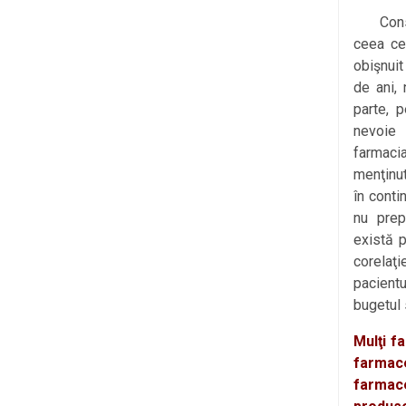
Conside
ceea ce
obişnuit
de ani,
parte, 
nevoie
farmaci
menţinu
în conti
nu prep
există 
corelaţ
pacientu
bugetul 
Mulţi f
farmac
farmace