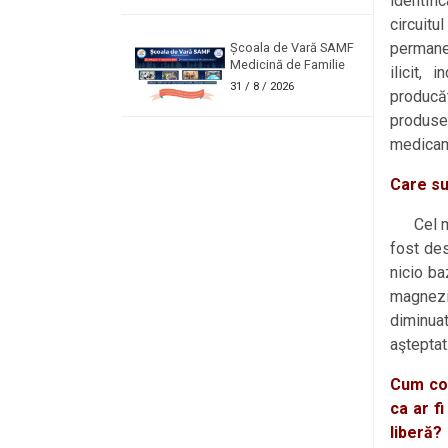
identifi
circuit
permane
Școala de Vară SAMF
Medicină de Familie
ilicit,
31
/ 8 / 2026
producăt
produse
medicam
Care su
Cel mai
fost de
nicio ba
magneziu
diminua
aşteptat
Cum com
ca ar f
liberă?