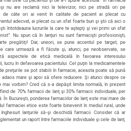
 mai bine cu pacientul şi de a-i spune acestuia: “în farmacia
şi nu are reclamă nici la televizor, nici pe stradă ori pe
, de câte ori ai venit în calitate de pacient ai plecat cu
ntul adecvat, ai plecat cu un sfat foarte bun şi ştii că aici o
ti întotdeauna lucrurile la care te aştepţi şi vei primi un sfat
nist”. Nu spun că în lanţuri nu sunt farmacişti profesionişti,
arte pregătiţi! Dar, uneori, se pune accentul pe target, pe
ile care urmează a fi făcute şi, atunci, pe neobservate, se
ază aspectele de etică medicală în favoarea interesului
l, lucru în defavoarea pacientului. Cel puţin la medicamentele
e preţurile se pot stabili în farmacie, aceasta poate să pună
un adaos mare şi apoi să ofere reducere. Şi atunci despre ce
e mai vorbim? Cred că s-a depăşit limita normală, în prezent
 fiind de 70% farmacii de lanţ şi 30% farmacii individuale, per
ră. În Bucureşti, ponderea farmaciilor de lanţ este mai mare de
ul farmaciei etice este foarte binevenit în mediul rural, unde
 înghesuit lanţurile să-şi deschidă farmacii. Consider că ar
eglementat un raport între farmaciile individuale şi cele de lanţ.