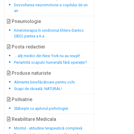
Dezvoltarea neuromotorie a copilului de un
an
Pneumologie
Kinetoterapia în sindromul Ehlers-Danlos
(SED) partea a II-a
Posta redactiei
… alţi medici din New York nu au reuşit!
Periartrită scapulo humerală fără operaţie?
Produse naturiste
Alimente binefăcătoare pentru ochi
Scapi de răceală. NATURAL!
Psihiatrie
Slăbeşte cu ajutorul psihologiei
Reabilitare Medicala
Montul - atitudine terapeutică complexă