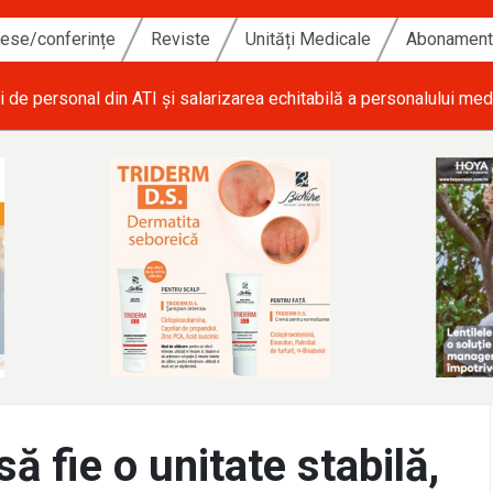
ese/conferințe
Reviste
Unități Medicale
Abonamen
i de personal din ATI și salarizarea echitabilă a personalului med
ă fie o unitate stabilă,