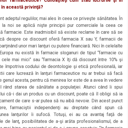
lor farmaceutice? Cunoaşteţi cum stau lucrurile şi în
i în această privinţă?
adeptul regulilor, mai ales în ceea ce priveşte sănătatea. În
, la noi se aplică nişte principii pur comerciale la ceea ce
ă farmacie. Este inadmisibil să existe reclame în care să se
că despre ce discount oferă farmacia X sau Y, farmacii de
parţinând unor mari lanţuri cu putere financiară. Nici în celelalte
 Europa nu există în farmacie sloganuri de tipul “farmacie cu
e cele mai mici” sau “farmacia X îţi dă discount între 10% şi
e împotriva codului de deontologie şi etică profesională, iar
tii care lucrează în lanţuri farmaceutice nu ar trebui să facă
de genul acesta, pentru că menirea lor este de a avea în vedere
ul rând starea de sănătate a populaţiei. Atunci când îi spui
lui că-i dai un produs cu un discount, poate că îl obligi să ia
cament de care s-ar putea să nu aibă nevoie. Din acest punct
re, farmaciştii independenţi au dreptate când spun că
unea lanţurilor îi sufocă. Totuşi, ei au ca avantaj faţă de
le de lanţ, posibilitatea de a-şi arăta profesionalismul, de a