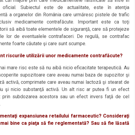
cat căi majore prin care medicamentele falsificate să intre în
ul oficial. Subiectul este de actualitate, este în atenţia
ntă a organelor din România care urmăresc pistele de trafic
 inclusiv medicamente contrafăcute. Important este ca toţi
orii să aibă toate elementele de siguranţă, care să protejeze
le lor de eventualele contrafaceri. De regulă, se contrafac
ente foarte căutate şi care sunt scumpe.
nt riscurile utilizării unor medicamente contrafăcute?
 mare risc este să nu aibă nicio eficacitate terapeutică. Au
scoperite supozitoare care aveau numai baza de supozitor şi
ză activă, comprimate care aveau numai lactoză şi stearat de
 şi nicio substanţă activă. Un alt risc ar putea fi un efect
t prin subdozarea acestora sau un efect invers faţă de cel
.
entaţi expansiunea retailului farmaceutic? Consideraţi
i mai bine ca piaţa să fie reglementată? Sau să fie lăsată