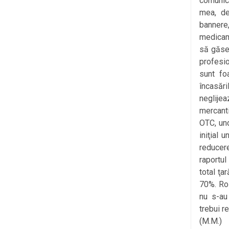
comunica
mea, de
bannere
medicame
să găseş
profesio
sunt fo
încasăr
neglije
mercanti
OTC, und
iniţial 
reducer
raportul
total ţa
70%. Rol
nu s-au
trebui r
(M.M.)