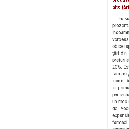
produse
alte ţăr
Eu sunt 
prezent
înseamn
vorbeas
obicei a
ţări din
preţuril
20%. Est
farmaciş
lucruri 
în prim
pacientu
un medi
de vede
expansi
farmacii