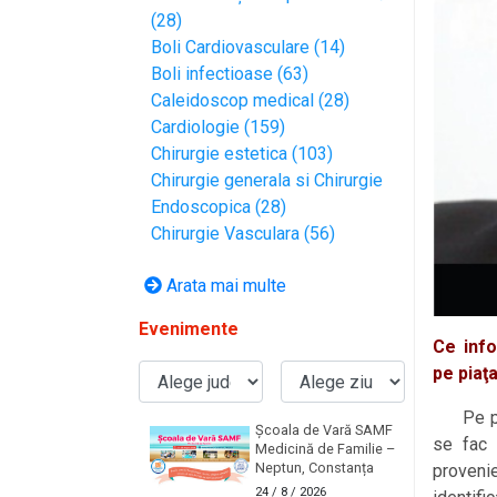
(28)
Boli Cardiovasculare (14)
Boli infectioase (63)
Caleidoscop medical (28)
Cardiologie (159)
Chirurgie estetica (103)
Chirurgie generala si Chirurgie
Endoscopica (28)
Chirurgie Vasculara (56)
Arata mai multe
Evenimente
Ce info
pe piaţ
Pe piaţ
Școala de Vară SAMF
se fac 
Medicină de Familie –
Neptun, Constanța
proveni
24
/ 8 / 2026