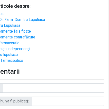
rticole despre:
cie
Dr. Farm. Dumitru Lupuliasa
ru Lupuliasa
amente falsificate
amente contrafăcute
 farmaceutic
cişti independenţi
iu lupuliasa
i farmaceutice
ntarii
nu va fi publicat):