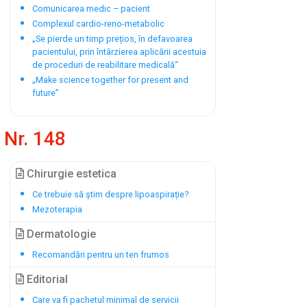
Comunicarea medic – pacient
Complexul cardio-reno-metabolic
„Se pierde un timp prețios, în defavoarea
pacientului, prin întârzierea aplicării acestuia
de proceduri de reabilitare medicală“
„Make science together for present and
future”
Nr. 148
Chirurgie estetica
Ce trebuie să ştim despre lipoaspirație?
Mezoterapia
Dermatologie
Recomandări pentru un ten frumos
Editorial
Care va fi pachetul minimal de servicii