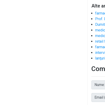
Alte a
farma
Prof. 
Dumit
medic
medic
retail
farma
interv
lanţur
Come
Nume:
Email (