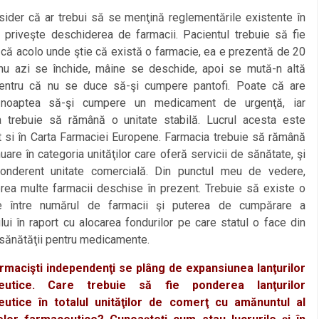
r că ar trebui să se menţină reglementările existente în
 priveşte deschiderea de farmacii. Pacientul trebuie să fie
 că acolo unde ştie că există o farmacie, ea e prezentă de 20
 nu azi se închide, mâine se deschide, apoi se mută-n altă
pentru că nu se duce să-şi cumpere pantofi. Poate că are
 noaptea să-şi cumpere un medicament de urgenţă, iar
a trebuie să rămână o unitate stabilă. Lucrul acesta este
t si în Carta Farmaciei Europene. Farmacia trebuie să rămână
nuare în categoria unităţilor care oferă servicii de sănătate, şi
onderent unitate comercială. Din punctul meu de vedere,
prea multe farmacii deschise în prezent. Trebuie să existe o
ie între numărul de farmacii şi puterea de cumpărare a
lui în raport cu alocarea fondurilor pe care statul o face din
sănătăţii pentru medicamente.
armacişti independenţi se plâng de expansiunea lanţurilor
eutice. Care trebuie să fie ponderea lanţurilor
utice în totalul unităţilor de comerţ cu amănuntul al