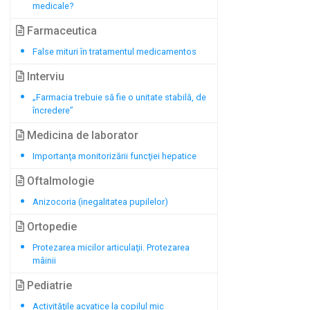
medicale?
Farmaceutica
False mituri în tratamentul medicamentos
Interviu
„Farmacia trebuie să fie o unitate stabilă, de
încredere”
Medicina de laborator
Importanţa monitorizării funcţiei hepatice
Oftalmologie
Anizocoria (inegalitatea pupilelor)
Ortopedie
Protezarea micilor articulaţii. Protezarea
mâinii
Pediatrie
Activităţile acvatice la copilul mic