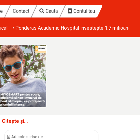
te
Contact
Cauta
Contul tau
ical
• Ponderas Academic Hospital investește 1,7 milioane de eu
Citește și...
Articole scrise de