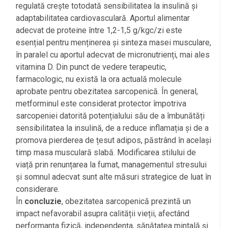
regulată crește totodată sensibilitatea la insulină și
adaptabilitatea cardiovasculară. Aportul alimentar
adecvat de proteine între 1,2-1,5 g/kgc/zi este
esențial pentru menținerea și sinteza masei musculare,
în paralel cu aportul adecvat de micronutrienți, mai ales
vitamina D. Din punct de vedere terapeutic,
farmacologic, nu există la ora actuală molecule
aprobate pentru obezitatea sarcopenică. În general,
metforminul este considerat protector împotriva
sarcopeniei datorită potențialului său de a îmbunătăți
sensibilitatea la insulină, de a reduce inflamația și de a
promova pierderea de țesut adipos, păstrând în același
timp masa musculară slabă. Modificarea stilului de
viață prin renunțarea la fumat, managementul stresului
și somnul adecvat sunt alte măsuri strategice de luat în
considerare.
În
concluzie
, obezitatea sarcopenică prezintă un
impact nefavorabil asupra calității vieții, afectând
performanța fizică, independența, sănătatea mintală și