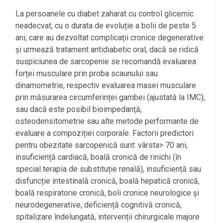
La persoanele cu diabet zaharat cu control glicemic
neadecvat, cu o durata de evoluție a bolii de peste 5
ani, care au dezvoltat complicații cronice degenerative
și urmează tratament antidiabetic oral, dacă se ridică
suspiciunea de sarcopenie se recomandă evaluarea
forței musculare prin proba scaunului sau
dinamometrie, respectiv evaluarea masei musculare
prin măsurarea circumferinței gambei (ajustată la IMC),
sau dacă este posibil bioimpedanță,
osteodensitometrie sau alte metode performante de
evaluare a compoziției corporale. Factorii predictori
pentru obezitate sarcopenică sunt: vârsta> 70 ani,
insuficiență cardiacă, boală cronică de rinichi (în
special terapia de substituție renală), insuficiență sau
disfuncție intestinală cronică, boală hepatică cronică,
boală respiratorie cronică, boli cronice neurologice și
neurodegenerative, deficiență cognitivă cronică,
spitalizare îndelungată, intervenții chirurgicale majore