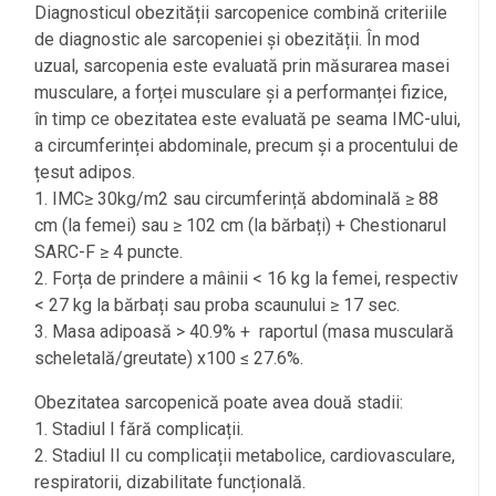
Diagnosticul obezității sarcopenice combină criteriile
de diagnostic ale sarcopeniei și obezității. În mod
uzual, sarcopenia este evaluată prin măsurarea masei
musculare, a forței musculare și a performanței fizice,
în timp ce obezitatea este evaluată pe seama IMC-ului,
a circumferinței abdominale, precum și a procentului de
țesut adipos.
1. IMC≥ 30kg/m2 sau circumferință abdominală ≥ 88
cm (la femei) sau ≥ 102 cm (la bărbați) + Chestionarul
SARC-F ≥ 4 puncte.
2. Forța de prindere a mâinii < 16 kg la femei, respectiv
< 27 kg la bărbați sau proba scaunului ≥ 17 sec.
3. Masa adipoasă > 40.9% + raportul (masa musculară
scheletală/greutate) x100 ≤ 27.6%.
Obezitatea sarcopenică poate avea două stadii:
1. Stadiul I fără complicații.
2. Stadiul II cu complicații metabolice, cardiovasculare,
respiratorii, dizabilitate funcțională.