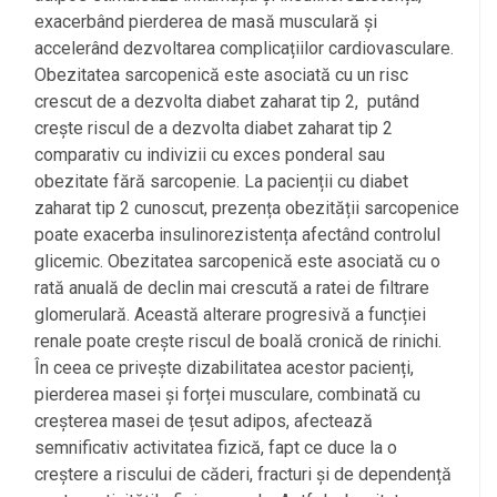
exacerbând pierderea de masă musculară și
accelerând dezvoltarea complicațiilor cardiovasculare.
Obezitatea sarcopenică este asociată cu un risc
crescut de a dezvolta diabet zaharat tip 2, putând
crește riscul de a dezvolta diabet zaharat tip 2
comparativ cu indivizii cu exces ponderal sau
obezitate fără sarcopenie. La pacienții cu diabet
zaharat tip 2 cunoscut, prezența obezității sarcopenice
poate exacerba insulinorezistența afectând controlul
glicemic. Obezitatea sarcopenică este asociată cu o
rată anuală de declin mai crescută a ratei de filtrare
glomerulară. Această alterare progresivă a funcției
renale poate crește riscul de boală cronică de rinichi.
În ceea ce privește dizabilitatea acestor pacienți,
pierderea masei și forței musculare, combinată cu
creșterea masei de țesut adipos, afectează
semnificativ activitatea fizică, fapt ce duce la o
creștere a riscului de căderi, fracturi și de dependență