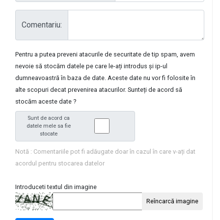
Comentariu:
Pentru a putea preveni atacurile de securitate de tip spam, avem
nevoie să stocăm datele pe care le-ați introdus și ip-ul
dumneavoastră în baza de date. Aceste date nu vor fi folosite în
alte scopuri decat prevenirea atacurilor. Sunteți de acord să
stocăm aceste date ?
Sunt de acord ca
datele mele sa fie
stocate
Notă : Comentariile pot fi adăugate doar în cazul în care v-ați dat
acordul pentru stocarea datelor
Introduceti textul din imagine
Reîncarcă imagine