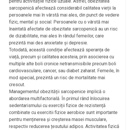
pentru activitățile fizice uzuale. Astfel, obezitatea
sarcopenică afectează considerabil calitatea vieții la
persoanele mai în vârstă mai ales, din punct de vedere
fizic, mental și social. Persoanele cu o vârstă mai
înaintată afectate de obezitate sarcopenică au un risc
de dizabilitate, mai ales în rândul femeilor, care
prezintă mai des anxietate și depresie.
Totodată, această condiție afectează speranța de
viață, precum și calitatea acesteia, prin asocierea cu
multiple alte boli cronice netransmisibile precum boli
cardiovasculare, cancer, sau diabet zaharat. Femeile, în
mod special, prezintă un risc de mortalitate mai
crescut.
Managementul obezității sarcopenice implică o
abordarea multifactorială. În primul rând înlocuirea
sedentarismului cu exerciții fizice de rezistență
combinate cu exercitii fizice aerobice sunt importante
pentru menținerea și creșterea masei musculare,
respectiv reducerea țesutului adipos. Activitatea fizică