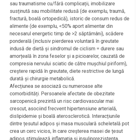
sau traumatisme cu/fără complicații, imobilizare
susținută sau mobilitate redusă (de exemplu, traumă,
fractură, boală ortopedică), istoric de consum redus de
alimente (de exemplu, <50% aport alimentar din
necesarul energetic timp de >2 săptămâni), scădere
ponderală (inclusiv pierderea voluntară în greutate
indusă de dietă și sindromul de ciclism = durere sau
amorțeală în zona feselor și a picioarelor, cauzată de
compresia nervului sciatic de către mușchiul piriform),
creștere rapidă în greutate, diete restrictive de lungă
durată și chirurgie metabolică.
Afecțiunea se asociază cu numeroase alte
comorbidități. Persoanele afectate de obezitate
sarcopenică prezintă un risc cardiovascular mai
crescut, asociind frecvent hipertensiune arterială,
dislipidemie și boală aterosclerotică. Interacțiunile
dintre țesutul adipos și masa musculară scheletală pot
crea un cerc vicios, în care creșterea masei de țesut
adipos stimulează inflamația și insulinorezistența,