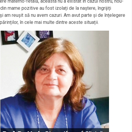
ere materno-fetală, aceasta nu a existat în cazul nostru, nou-
 din mame pozitive au fost izolați de la naștere, îngrijiți
și am reușit să nu avem cazuri. Am avut parte și de înțelegere
părinților, în cele mai multe dintre aceste situații.