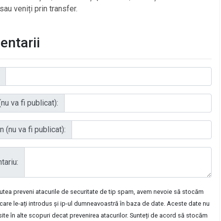
sau veniți prin transfer.
ntarii
nu va fi publicat):
 (nu va fi publicat):
ariu:
putea preveni atacurile de securitate de tip spam, avem nevoie să stocăm
care le-ați introdus și ip-ul dumneavoastră în baza de date. Aceste date nu
osite în alte scopuri decat prevenirea atacurilor. Sunteți de acord să stocăm