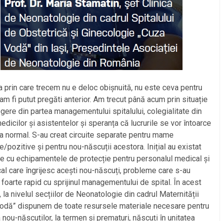
 prin care trecem nu e deloc obișnuită, nu este ceva pentru
am fi putut pregăti anterior. Am trecut până acum prin situație
egere din partea managementului spitalului, colegialitate din
edicilor și asistentelor și speranța că lucrurile se vor întoarce
a normal. S-au creat circuite separate pentru mame
/pozitive și pentru nou-născuții acestora. Inițial au existat
 cu echipamentele de protecție pentru personalul medical și
l care îngrijesc acești nou-născuți, probleme care s-au
 foarte rapid cu sprijinul managementului de spital. În acest
la nivelul secțiilor de Neonatologie din cadrul Maternității
odă” dispunem de toate resursele materiale necesare pentru
ea nou-născuților, la termen și prematuri, născuți în unitatea