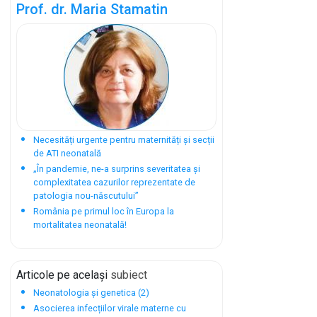
Prof. dr. Maria Stamatin
Necesități urgente pentru maternități și secții
de ATI neonatală
„În pandemie, ne-a surprins severitatea și
complexitatea cazurilor reprezentate de
patologia nou-născutului”
România pe primul loc în Europa la
mortalitatea neonatală!
Articole pe același
subiect
Neonatologia și genetica (2)
Asocierea infecțiilor virale materne cu