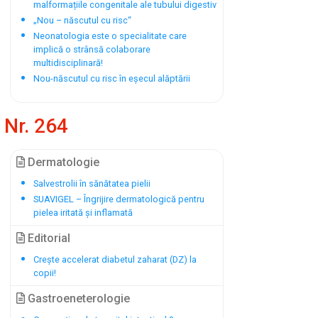
malformațiile congenitale ale tubului digestiv
„Nou – născutul cu risc“
Neonatologia este o specialitate care
implică o strânsă colaborare
multidisciplinară!
Nou-născutul cu risc în eșecul alăptării
Nr. 264
Dermatologie
Salvestrolii în sănătatea pielii
SUAVIGEL – Îngrijire dermatologică pentru
pielea iritată și inflamată
Editorial
Crește accelerat diabetul zaharat (DZ) la
copii!
Gastroeneterologie