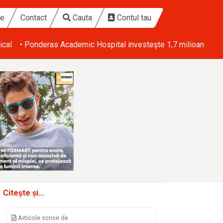
te
Contact
Cauta
Contul tau
ical
• Ponderas Academic Hospital investește 1,7 milioane de eu
Citește și...
Articole scrise de