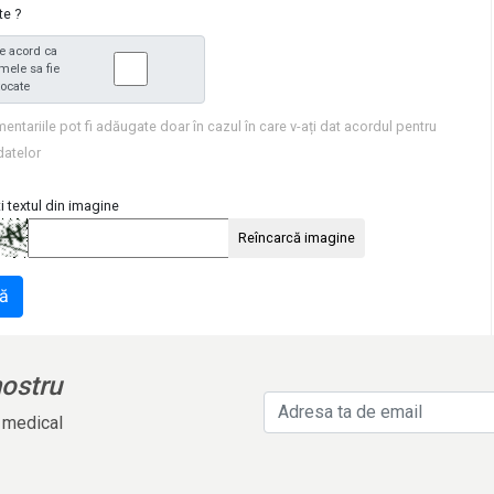
te ?
e acord ca
mele sa fie
tocate
entariile pot fi adăugate doar în cazul în care v-ați dat acordul pentru
datelor
i textul din imagine
Reîncarcă imagine
ă
nostru
l medical