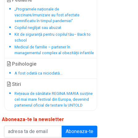
„Programele naționale de
vaccinare/imunizare au fost afectate
semnificativ în timpul pandemiei”
Copilul neglijat sau abuzat
Kit de siguranță pentru copilul tău– Back to
school
Medicul de familie – partener în
managementul complex al obezității infantile
Psihologie
A fost odată ca niciodată...
Stiri
Rețeaua de sănătate REGINA MARIA susține
cel mai mare festival din Europa, devenind
partenerul oficial de testare la UNTOLD
Aboneaza-te la newsletter
Aboneaza-te