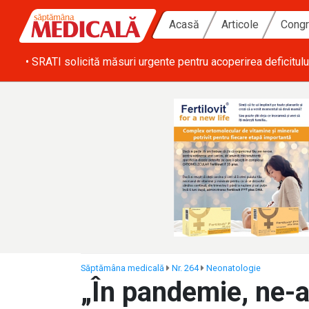
Acasă
Articole
Congr
ă zi
• SRATI solicită măsuri urgente pentru acoperirea deficitulu
Săptămâna medicală
Nr. 264
Neonatologie
„În pandemie, ne-a