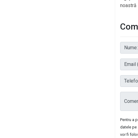
noastră 
Come
Nume:
Email (
Telefon
Coment
Pentru a 
datele pe 
vor fi fol