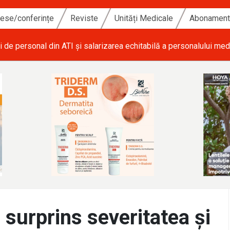
ese/conferințe
Reviste
Unități Medicale
Abonamen
i de personal din ATI și salarizarea echitabilă a personalului med
 surprins severitatea și