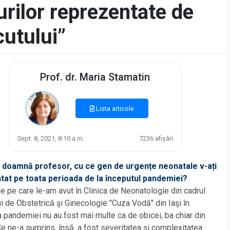
rilor reprezentate de
utului”
Prof. dr. Maria Stamatin
Lista articole
Sept. 8, 2021, 8:10 a.m.
7236 afișări
 doamnă profesor, cu ce gen de urgențe neonatale v-ați
tat pe toata perioada de la începutul pandemiei?
e pe care le-am avut în Clinica de Neonatologie din cadrul
ui de Obstetrică şi Ginecologie "Cuza Vodă" din Iaşi în
 pandemiei nu au fost mai multe ca de obicei, ba chiar din
Ce ne-a surprins, însă, a fost severitatea și complexitatea