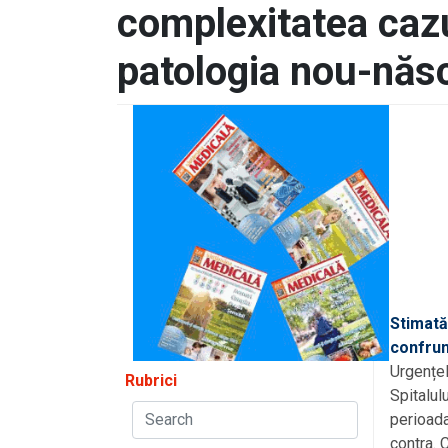
complexitatea cazu
patologia nou-născ
Stimată
confrun
Urgențel
Rubrici
Spitalul
perioada
contra. 