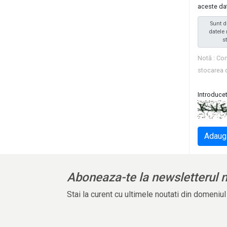
aceste da
Sunt d
datele 
s
Notă : Com
stocarea 
Introducet
Adaug
Aboneaza-te la newsletterul 
Stai la curent cu ultimele noutati din domeniu