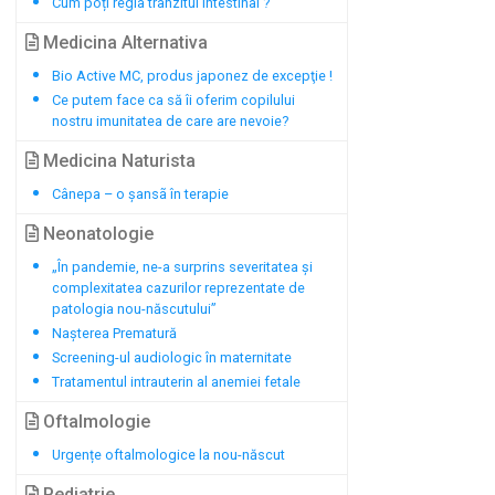
Cum poți regla tranzitul intestinal ?
Medicina Alternativa
Bio Active MC, produs japonez de excepţie !
Ce putem face ca să îi oferim copilului
nostru imunitatea de care are nevoie?
Medicina Naturista
Cânepa – o șansã în terapie
Neonatologie
„În pandemie, ne-a surprins severitatea și
complexitatea cazurilor reprezentate de
patologia nou-născutului”
Nașterea Prematură
Screening-ul audiologic în maternitate
Tratamentul intrauterin al anemiei fetale
Oftalmologie
Urgențe oftalmologice la nou-născut
Pediatrie