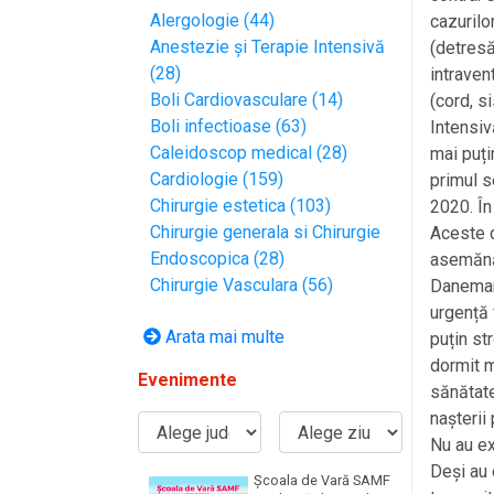
Alergologie (44)
cazurilo
Anestezie și Terapie Intensivă
(detresă
(28)
intraven
Boli Cardiovasculare (14)
(cord, s
Boli infectioase (63)
Intensiv
Caleidoscop medical (28)
mai puți
Cardiologie (159)
primul s
Chirurgie estetica (103)
2020. În
Chirurgie generala si Chirurgie
Aceste d
Endoscopica (28)
asemănăt
Chirurgie Vasculara (56)
Danemarc
urgență 
Arata mai multe
puțin st
dormit m
Evenimente
sănătate
nașterii
Nu au ex
Deși au 
Școala de Vară SAMF