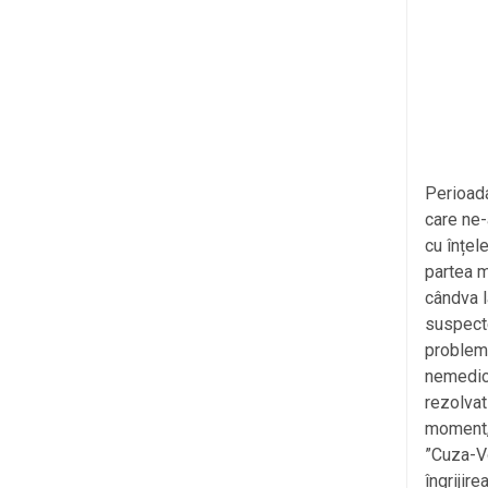
Perioada
care ne-
cu înțel
partea m
cândva l
suspecte
probleme
nemedica
rezolvat
moment, 
”Cuza-V
îngrijir