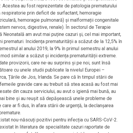
r. Acestea au fost reprezentate de patologia prematurului
 respiratorie prin deficit de surfactant, hemoragie
triculară, hemoragie pulmonară) și malformații congenitale
istem nervos, digestive, renale). În sectorul de Terapie
ă Neonatală am avut mai puține cazuri și, cel mai important,
ni prematuri. Incidența prematurității a scăzut de la 12,5% în
emestrul al anului 2019, la 9% în primul semestru al anului
 mod similar a scăzut și incidența prematurității extreme.
ate provizorii, care ne-au surprins și pe noi, sunt însă
oare cu unele studii publicate la nivelul Europei –
a, Țările de Jos, Irlanda. Se pare că în timpul stării de
femeile gravide care au trebuit să stea acasă au fost mai
resate din cauza serviciului, au avut o igienă mai bună, au
ai bine și au reușit să depășească unele probleme de
 care ar fi dus, în afara stării de urgență, la declanșarea
 premature.
istat nou-născuți pozitivi pentru infecția cu SARS-CoV-2.
existat în literatura de specialitate cazuri raportate de