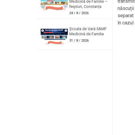
transmit
Medicină de Familie –
Neptun, Constanța
născuții
24
/ 8 / 2026
separat 
în cazul 
Școala de Vară SAMF
Medicină de Familie
31
/ 8 / 2026