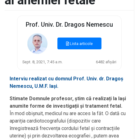
al anemiei fetale
Prof. Univ. Dr. Dragos Nemescu
Lista articole
Sept. 8, 2021, 7:45 a.m.
6482 afișări
Interviu realizat cu domnul Prof. Univ. dr. Dragoș
Nemescu, U.M.F. Iași.
Stimate Domnule profesor, știm că realizați la Iași
anumite forme de investigații și tratament fetal.
În mod obișnuit, medicul nu are acces la făt. O dată cu
apariția cardiotocografului (dispozitiv care
înregistrează frecvența cordului fetal și contracțiile
uterine) și prin dezvoltarea ecografiei , putem avea