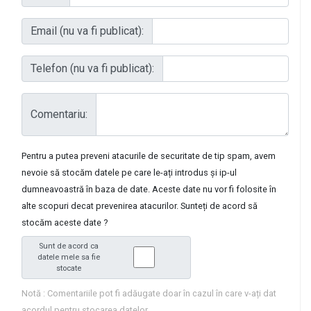
Email (nu va fi publicat):
Telefon (nu va fi publicat):
Comentariu:
Pentru a putea preveni atacurile de securitate de tip spam, avem
nevoie să stocăm datele pe care le-ați introdus și ip-ul
dumneavoastră în baza de date. Aceste date nu vor fi folosite în
alte scopuri decat prevenirea atacurilor. Sunteți de acord să
stocăm aceste date ?
Sunt de acord ca
datele mele sa fie
stocate
Notă : Comentariile pot fi adăugate doar în cazul în care v-ați dat
acordul pentru stocarea datelor