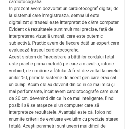
cardiotocografia.
În prezent avem dezvoltat un cardiotocograf digital, de
la sistemul care înregistrează, semnalul este
digitalizat și traseul este interpretat de către computer.
Evident că rezultatele sunt mult mai precise, față de
interpretarea vizuală umană, care este puternic
subiectivă. Practic avem de fiecare dată un expert care
evaluează traseul cardiotocografic.
Acest sistem de înregistrare a bătăilor cordului fetal
este practic prima metodă pe care am avut-o, istoric
vorbind, de urmărire a fătului. A fost dezvoltat la nivelul
anilor ’50, primele sisteme de acest gen care erau cât
un dulap. Acum ele au devenit din ce în ce mai mici și
mai performante, încât avem cardiotocografe care sunt
de 20 cm, devenind din ce în ce mai inteligente, fiind
posibil să se atașeze și un computer care să
interpreteze rezultatele. Avantajul este că, folosind
anumite criterii de evaluare evaluăm cu precizie starea
fetală. Acești parametri sunt uneori mai dificil de