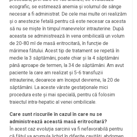
ecografic, se estimează anemia și volumul de sânge
necesar a fi administrat. De cele mai multe ori realizăm
și o anestezie fetală pentru că este necesar ca acesta
să nu se miște în timpul manevrelor intrauterine. După
aceasta se administrează în vena ombilicală un volum
de 20-80 ml de masă eritrocitară, în funcție de
mărimea fătului. Acest tip de tratament se repetă în
medie la 3 săptămâni, poate chiar și la 4 săptămâni
până aproape de termen, la 34 de săptămâni. Am avut
paciente la care am realizat și 5-6 transfuzii
intrauterine, deoarece am început devreme, la 20 de
săptămâni. La aceste vârste gestaționale mici
procedura este și mai specială, pentru că folosim
traiectul intra-hepatic al venei ombilicale.
Care sunt riscurile în cazul în care nu se
administrează această masă eritrocitară?
În acest caz evoluția sarcinii va fi nefavorabilă pentru
că fătul va acumula lichid în diferite cavități: abdomen,