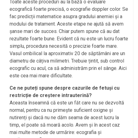
Toate aceste proceduri au la bază o evaluare
ecografică foarte precisă, o ecografie doppler color. Se
fac predicții matematice asupra gradului anemiei și a
modului de tratament. Aceste etape ne ajută să avem
șanse mari de succes. Chiar putem spune că au dat
rezultate foarte bune. Evident că nu este un lucru foarte
simplu, procedura necesită o precizie foarte mare.
Vasul ombilical la aproximativ 20 de săptămâni are un
diametru de câțiva milimetri. Trebuie țintit, sub control
ecografic cu acul, ca să administrăm prin el sânge. Aici
este cea mai mare dificultate.
Ce ne puteți spune despre cazurile de fetuși cu
restricție de creștere intrauterină?
Aceasta înseamnă că este un făt care nu se dezvoltă
normal, pentru ca nu primește suficient oxigne și
nutirenți și dacă nu ne dăm seama de acest lucru la
timp, el poate să moară acolo. Avem și în acest caz
mai multe metode de urmărire: ecografia și