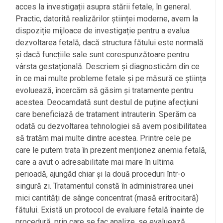
acces la investigații asupra stării fetale, în general.
Practic, datorită realizărilor științei moderne, avem la
dispoziție mijloace de investigație pentru a evalua
dezvoltarea fetală, dacă structura fătului este normală
și dacă funcțiile sale sunt corespunzătoare pentru
vârsta gestațională. Descriem și diagnosticăm din ce
în ce mai multe probleme fetale și pe măsură ce știința
evoluează, încercăm să găsim și tratamente pentru
acestea. Deocamdată sunt destul de puține afecțiuni
care beneficiază de tratament intrauterin. Sperăm ca
odată cu dezvoltarea tehnologiei să avem posibilitatea
să tratăm mai multe dintre acestea. Printre cele pe
care le putem trata în prezent menționez anemia fetală,
care a avut o adresabilitate mai mare în ultima
perioadă, ajungâd chiar și la două proceduri într-o
singură zi. Tratamentul constă în administrarea unei
mici cantități de sânge concentrat (masă eritrocitară)
fătului. Există un protocol de evaluare fetală înainte de
procedură, prin care se fac analize, se evaluează