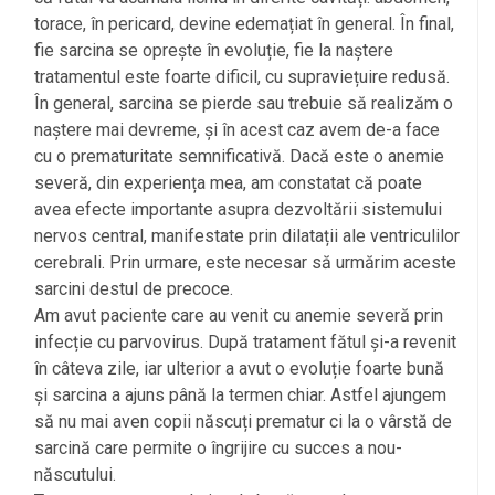
torace, în pericard, devine edemațiat în general. În final,
fie sarcina se oprește în evoluție, fie la naștere
tratamentul este foarte dificil, cu supraviețuire redusă.
În general, sarcina se pierde sau trebuie să realizăm o
naștere mai devreme, și în acest caz avem de-a face
cu o prematuritate semnificativă. Dacă este o anemie
severă, din experiența mea, am constatat că poate
avea efecte importante asupra dezvoltării sistemului
nervos central, manifestate prin dilatații ale ventriculilor
cerebrali. Prin urmare, este necesar să urmărim aceste
sarcini destul de precoce.
Am avut paciente care au venit cu anemie severă prin
infecție cu parvovirus. După tratament fătul și-a revenit
în câteva zile, iar ulterior a avut o evoluție foarte bună
și sarcina a ajuns până la termen chiar. Astfel ajungem
să nu mai aven copii născuți prematur ci la o vârstă de
sarcină care permite o îngrijire cu succes a nou-
născutului.