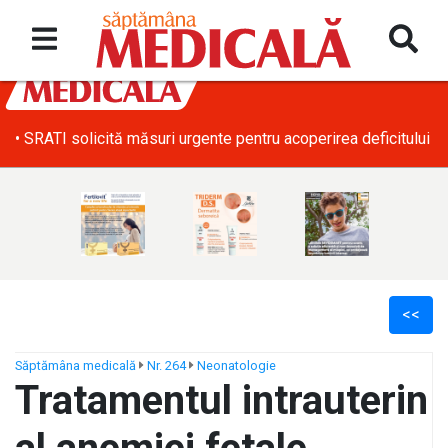
• SRATI solicită măsuri urgente pentru acoperirea deficitului d
<<
Săptămâna medicală
Nr. 264
Neonatologie
Tratamentul intrauterin
ș