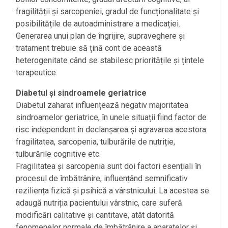
fragilității și sarcopeniei, gradul de funcționalitate și
posibilitățile de autoadministrare a medicației.
Generarea unui plan de îngrijire, supraveghere și
tratament trebuie să țină cont de această
heterogenitate când se stabilesc prioritățile și țintele
terapeutice.
Diabetul și sindroamele geriatrice
Diabetul zaharat influențează negativ majoritatea
sindroamelor geriatrice, în unele situații fiind factor de
risc independent în declanșarea și agravarea acestora:
fragilitatea, sarcopenia, tulburările de nutriție,
tulburările cognitive etc.
Fragilitatea și sarcopenia sunt doi factori esențiali în
procesul de îmbătrânire, influențând semnificativ
reziliența fizică și psihică a vârstnicului. La acestea se
adaugă nutriția pacientului vârstnic, care suferă
modificări calitative și cantitave, atât datorită
fenomenelor normale de îmbătrânire a aparatelor și