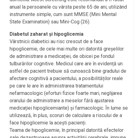
anual la persoanele cu vârsta peste 65 de ani, utilizând
instrumente simple, cum sunt MMSE (Mini Mental
State Examination) sau Mini-Cog (26).
Diabetul zaharat și hipoglicemia
Vârstnicii diabetici au risc crescut de a face
hipoglicemie, de cele mai multe ori datorită greșelilor
de administrare a medicației, de obicei pe fondul
tulburărilor cognitive. Medicul care are în evidență un
astfel de pacient trebuie să cunoască bine gradului de
afectare cognitivă a pacientului, a posibilităților reale
pe care le are în administrarea tratamentului
nefarmacologic (eforturi fizice foarte mari, neglijarea
orarului de administrare a meselor fără ajustarea
medicației hipoglicemiante) și farmacologic. În lume se
utilizează, în plus, scoruri de calculare a riscului de a
face hipoglicemie la acești pacienți.
Teama de hipoglicemie, în principal datorită efectelor
sale dezastruoase asupra activității cerebrale, impune