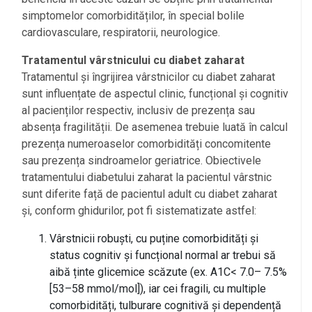
simptomelor comorbidităților, în special bolile
cardiovasculare, respiratorii, neurologice.
Tratamentul vârstnicului cu diabet zaharat
Tratamentul și îngrijirea vârstnicilor cu diabet zaharat
sunt influențate de aspectul clinic, funcțional și cognitiv
al pacienților respectiv, inclusiv de prezența sau
absența fragilității. De asemenea trebuie luată în calcul
prezența numeroaselor comorbidități concomitente
sau prezența sindroamelor geriatrice. Obiectivele
tratamentului diabetului zaharat la pacientul vârstnic
sunt diferite față de pacientul adult cu diabet zaharat
și, conform ghidurilor, pot fi sistematizate astfel:
Vârstnicii robuști, cu puține comorbidități și
status cognitiv și funcțional normal ar trebui să
aibă ținte glicemice scăzute (ex. A1C< 7.0– 7.5%
l
[53–58 mmol/mol]), iar cei fragili, cu multiple
comorbidități, tulburare cognitivă și dependență