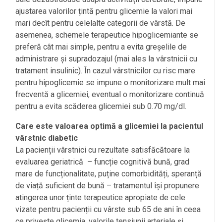
ajustarea valorilor țintă pentru glicemie la valori mai
mari decît pentru celelalte categorii de vârstă. De
asemenea, schemele terapeutice hipoglicemiante se
preferă cât mai simple, pentru a evita greșelile de
administrare și supradozajul (mai ales la vârstnicii cu
tratament insulinic). În cazul vârstnicilor cu risc mare
pentru hipoglicemie se impune o monitorizare mult mai
frecventă a glicemiei, eventual o monitorizare continuă
pentru a evita scăderea glicemiei sub 0.70 mg/dl.
Care este valoarea optimă a glicemiei la pacientul
vârstnic diabetic
La pacienții vârstnici cu rezultate satisfăcătoare la
evaluarea geriatrică – funcție cognitivă bună, grad
mare de funcționalitate, puține comorbidități, speranță
de viață suficient de bună – tratamentul își propunere
atingerea unor ținte terapeutice apropiate de cele
vizate pentru pacienții cu vârste sub 65 de ani în ceea
ce privește glicemia, valorile tensiunii arteriale și