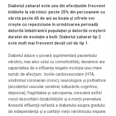
Diabetul zaharat este una din afecțiunile frecvent
întâlnite la vârstnici: peste 25% din persoanele cu
vârsta peste 65 de ani au boala și cifrele vor
crește cu repeziciune în următoarea perioadă
datorită îmbătrânirii populației și datorită creșterii
duratei de evoluție a bolii. Diabetul zaharat tip 2
este mult mai frecvent decât cel de tip 1.
Diabetul aduce o povară suplimentară pacientului
vârstnic, mai ales celui cu comorbidități, deoarece are
capacitatea de a influența negativ evoluția unui mare
număr de afecțiuni : bolile cardiovasculare (HTA,
sindromul coronarian cronic), neurologice și psihiatrice
(accidentul vascular cerebral, tulburările cognitive,
depresia), fragilitatea și sarcopenia, crescând astfel
riscul dezvoltării dizabilităților și a morții premature.
Această influență nefastă a diabetului asupra gradului
de independență și a calității vieții vârstnicului impune