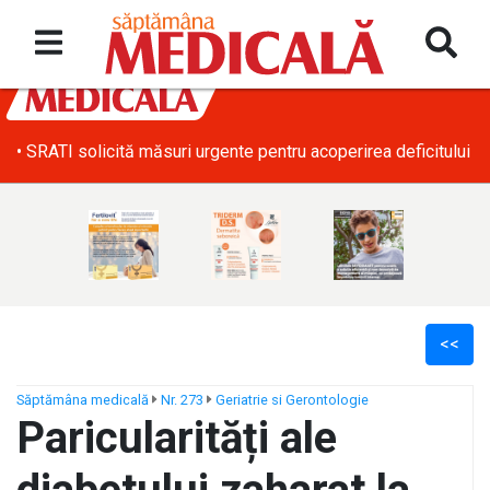
• SRATI solicită măsuri urgente pentru acoperirea deficitului d
<<
Săptămâna medicală
Nr. 273
Geriatrie si Gerontologie
Paricularități ale
ș