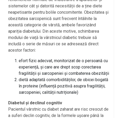
sistemelor cât și datorită necesității de a ține diete
neapetisante pentru bolile concomitente. Obezitatea și
obezitatea sarcopenică sunt frecvent întâlnite la
această categorie de vârstă, ambele favorizând
apariția diabetului. Din aceste motive, schimbarea
modului de viață la vârstnicul diabetic trebuie să
includă o serie de măsuri ce se adresează direct
acestor factori:
efort fizic adecvat, monitorizat de o persoană cu
experiență, și care are drept scop corectarea
fragilității și sarcopeniei și combaterea obezității
dietă adaptată comorbidităților, de obicei bogată
în proteine (influență pozitivă asupra fragilității,
sarcopeniei, calității nutriționale)
Diabetul și declinul cognitiv
Pacientul vârstnic cu diabet zaharat are risc crescut de
a suferi declin cognitiv, de la formele ușoare până la