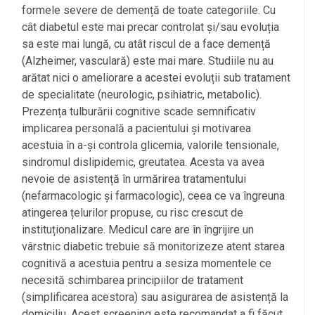
formele severe de demență de toate categoriile. Cu
cât diabetul este mai precar controlat și/sau evoluția
sa este mai lungă, cu atât riscul de a face demență
(Alzheimer, vasculară) este mai mare. Studiile nu au
arătat nici o ameliorare a acestei evoluții sub tratament
de specialitate (neurologic, psihiatric, metabolic).
Prezența tulburării cognitive scade semnificativ
implicarea personală a pacientului și motivarea
acestuia în a-și controla glicemia, valorile tensionale,
sindromul dislipidemic, greutatea. Acesta va avea
nevoie de asistență în urmărirea tratamentului
(nefarmacologic și farmacologic), ceea ce va îngreuna
atingerea țelurilor propuse, cu risc crescut de
instituționalizare. Medicul care are în îngrijire un
vârstnic diabetic trebuie să monitorizeze atent starea
cognitivă a acestuia pentru a sesiza momentele ce
necesită schimbarea principiilor de tratament
(simplificarea acestora) sau asigurarea de asistență la
domiciliu. Acest screening este recomandat a fi făcut