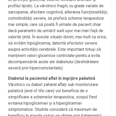
profilul lipidic. La vârstnicii fragili, cu grade variate de
sarcopenie, afectare cognitivă, alterarea funcționalității,
comorbidități severe, se preferă scheme terapeutice
mai simple, care să poată fi urmate de pacient chiar
dacă parametrii de urmărit sunt ușor mai mari față de
valorile țintă. În aceste situații dorim, mai mult ca orice,
să evităm hipoglicemia, datorită efectelor severe
asupra activității cerebrale. Este important totuși să
menținem valori glicemice controlate pentru a evita
decompensările acute ale diabetului (deshidratare
severă prin hiperosmolaritate).
Diabetul la pacientul aflat în îngrijire paliativă
Vârstnicii cu diabet zaharat aflați sub monitorizare
paliativă (end of life care) vor beneficia de o
simplificare a schemelor terapeutice, scopul fiind
evitarea hipoglicemiei și a hiperglicemiei
simptomatice. Studiile consideră că maximum de
beneficiu în aceste cazuri se obține prin tratamentul