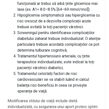
funcțională ar trebui să aibă ținte glicemice mai
laxe (ex. A1< 8.0–8.5% [64–69 mmol/mol]).
Hipoglicemia simptomatică sau hiperglicemia cu
risc crescut de a dezvolta complicații acute
trebuie evitată la toți pacienții vârstnici.
Screeningul pentru identificarea complicațiilor
diabetului zaharat trebuie individualizat. O atenție
particulară trebuie acordată complicațiilor ce pot
determina tulburare cognitivă;
Tratamentul hipertensiunii arteriale, cu ținte
terapeutice individualizate, este indicat la toți
pacienții vârstnici diabetici;
Tratamentul celorlalți factori de risc
cardiovasculari se va stabili luând in calcul
balanța risc-beneficiu în ceea ce privește
speranța de viață.
Modificarea stilului de viață include dietă
individualizată, cu asigurarea unui aport proteic optim