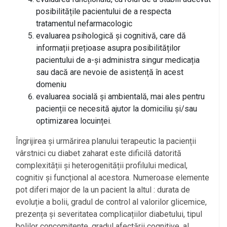
posibilitățile pacientului de a respecta
tratamentul nefarmacologic
evaluarea psihologică și cognitivă, care dă
informații prețioase asupra posibilităților
pacientului de a-și administra singur medicația
sau dacă are nevoie de asistență în acest
domeniu
evaluarea socială și ambientală, mai ales pentru
pacienții ce necesită ajutor la domiciliu și/sau
optimizarea locuinței.
Îngrijirea și urmărirea planului terapeutic la pacienții
vârstnici cu diabet zaharat este dificilă datorită
complexității și heterogenității profilului medical,
cognitiv și funcțional al acestora. Numeroase elemente
pot diferi major de la un pacient la altul : durata de
evoluție a bolii, gradul de control al valorilor glicemice,
prezența și severitatea complicațiilor diabetului, tipul
bolilor concomitente, gradul afectării cognitive, al