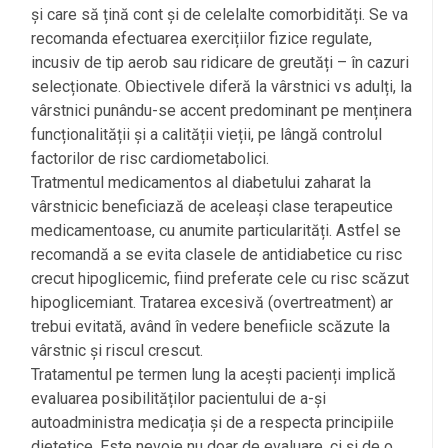
și care să țină cont și de celelalte comorbidități. Se va
recomanda efectuarea exercițiilor fizice regulate,
incusiv de tip aerob sau ridicare de greutăți – în cazuri
selecționate. Obiectivele diferă la vârstnici vs adulți, la
vârstnici punându-se accent predominant pe menținera
funcționalității și a calității vieții, pe lângă controlul
factorilor de risc cardiometabolici.
Tratmentul medicamentos al diabetului zaharat la
vârstnicic beneficiază de aceleași clase terapeutice
medicamentoase, cu anumite particularități. Astfel se
recomandă a se evita clasele de antidiabetice cu risc
crecut hipoglicemic, fiind preferate cele cu risc scăzut
hipoglicemiant. Tratarea excesivă (overtreatment) ar
trebui evitată, având în vedere benefiicle scăzute la
vârstnic și riscul crescut.
Tratamentul pe termen lung la acești pacienți implică
evaluarea posibilităților pacientului de a-și
autoadministra medicația și de a respecta principiile
dietetice. Este nevoie nu doar de evaluare, ci și de o