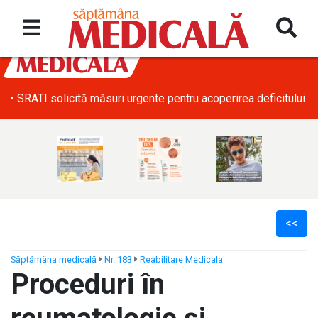
• SRATI solicită măsuri urgente pentru acoperirea deficitului d
<<
Săptămâna medicală
Nr. 183
Reabilitare Medicala
Proceduri în
ș