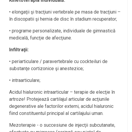
Kinetoterapia individuală:
• elongaţii şi tracţiuni vertebrale pe masa de tracţiuni –
în discopatii şi hernia de disc în stadium recuperator;
• programe personalizate, individuale de gimnastică
medicală, funcţie de afecţiune.
Infiltraţii:
• periarticulare / paravertebrale cu cockteiluri de
substanţe cortizonice şi anestezice;
• intraarticulare;
Acidul hialuronic intraarticular – terapie de elecţie în
artroze! Protejează cartilajul articular de acţiunile
degenerative ale factorilor externi, acidul hialuronic
fiind constituentul principal al cartilajului uman.
Mezoterapie - o succesiune de injecţii subcutanate,