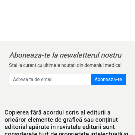
l
Aboneaza-te la newsletterul nostru
Stai la curent cu ultimele noutati din domeniul medical
Abonează-te
Copierea fără acordul scris al editurii a
oricăror elemente de grafică sau conținut
editorial apărute în revistele editurii sunt
considerate furt de proprietate intelectuală și