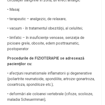
circulaţiei sangvine în zonă, un efect antalgic
• Masaj:
• terapeutic – analgezic, de relaxare;
• vacuum - în tratamentul obezităţii, al celulitei;
• limfatic – în insuficienţe venoase, senzaţia de
picioare grele, obosite, edem posttraumatic,
postoperator
Procedurile de FIZIOTERAPIE se adresează
pacienţilor cu:
• afecţiuni reumatismale inflamatorii şi degenerative
(poliartrite reumatoide, spondilite, artroze-gonartroza,
coxartroza, spondiloze etc.);
• deformări ale coloanei vertebrale (cifoze, scolioze,
maladia Scheuermman);