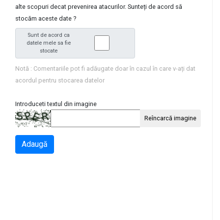
alte scopuri decat prevenirea atacurilor. Sunteți de acord să
stocăm aceste date ?
Sunt de acord ca
datele mele sa fie
stocate
Notă : Comentariile pot fi adăugate doar în cazul în care v-ați dat
acordul pentru stocarea datelor
Introduceti textul din imagine
Reîncarcă imagine
Adaugă