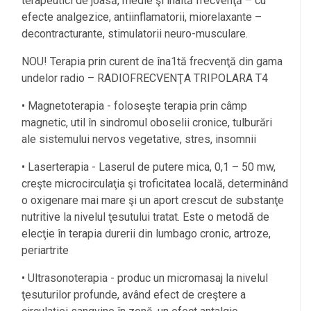
terapeutici de joasă, medie şi înaltă frecvenţă – cu
efecte analgezice, antiinflamatorii, miorelaxante –
decontracturante, stimulatorii neuro-musculare.
NOU! Terapia prin curent de îna1tă frecvenţă din gama
undelor radio – RADIOFRECVENŢA TRIPOLARA T4
• Magnetoterapia - foloseşte terapia prin câmp
magnetic, util în sindromul oboselii cronice, tulburări
ale sistemului nervos vegetative, stres, insomnii
• Laserterapia - Laserul de putere mica, 0,1 – 50 mw,
creşte microcirculaţia şi troficitatea locală, determinând
o oxigenare mai mare şi un aport crescut de substanţe
nutritive la nivelul ţesutului tratat. Este o metodă de
elecţie în terapia durerii din lumbago cronic, artroze,
periartrite
• Ultrasonoterapia - produc un micromasaj la nivelul
ţesuturilor profunde, având efect de creştere a