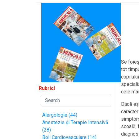
Se foieş
tot timp
copilulu
speciali
Rubrici
cele mai
Dacă eşt
caracter
Alergologie (44)
simptome
Anestezie și Terapie Intensivă
scoală, 
(28)
diagnost
Boli Cardiovasculare (14)