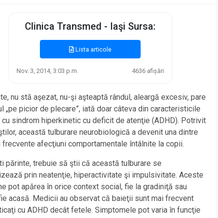
Clinica Transmed - Iaşi Sursa:
Lista articole
Nov. 3, 2014, 3:03 p.m.
4636 afișări
te, nu stă aşezat, nu-şi aşteaptă rândul, aleargă excesiv, pare
ul „pe picior de plecare”, iată doar câteva din caracteristicile
i cu sindrom hiperkinetic cu deficit de atenţie (ADHD). Potrivit
ştilor, această tulburare neurobiologică a devenit una dintre
 frecvente afecţiuni comportamentale întâlnite la copii.
i părinte, trebuie să ştii că această tulburare se
izează prin neatenţie, hiperactivitate şi impulsivitate. Aceste
 pot apărea în orice context social, fie la gradiniţă sau
fie acasă. Medicii au observat că baieţii sunt mai frecvent
icaţi cu ADHD decât fetele. Simptomele pot varia în funcţie