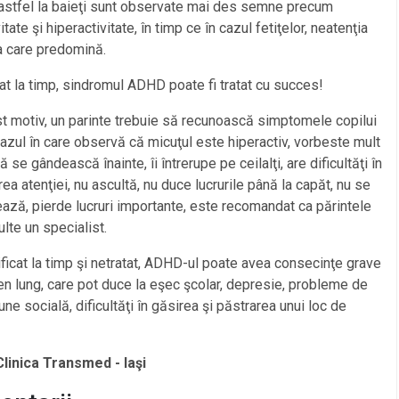
astfel la baieţi sunt observate mai des semne precum
tate şi hiperactivitate, în timp ce în cazul fetiţelor, neatenţia
a care predomină.
cat la timp, sindromul ADHD poate fi tratat cu succes!
t motiv, un parinte trebuie să recunoască simptomele copilui
cazul în care observă că micuţul este hiperactiv, vorbeste mult
ă se gândească înainte, îi întrerupe pe ceilalţi, are dificultăţi în
ea atenţiei, nu ascultă, nu duce lucrurile până la capăt, nu se
ază, pierde lucruri importante, este recomandat ca părintele
lte un specialist.
ficat la timp şi netratat, ADHD-ul poate avea consecinţe grave
n lung, care pot duce la eşec şcolar, depresie, probleme de
iune socială, dificultăţi în găsirea şi păstrarea unui loc de
Clinica Transmed - Iaşi