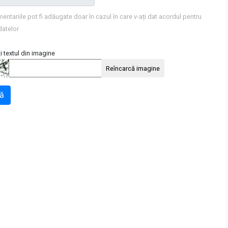
entariile pot fi adăugate doar în cazul în care v-ați dat acordul pentru
datelor
i textul din imagine
Reîncarcă imagine
ă