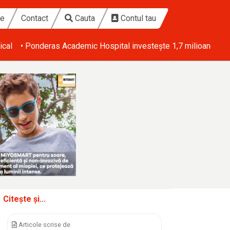
te
Contact
Cauta
Contul tau
ical
• Ponderas Academic Hospital investește 1,7 milioane de eu
Citește și...
Articole scrise de