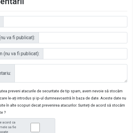
ntarii
nu va fi publicat):
 (nu va fi publicat):
ariu:
putea preveni atacurile de securitate de tip spam, avem nevoie să stocăm
care le-ați introdus și ip-ul dumneavoastră în baza de date. Aceste date nu
osite în alte scopuri decat prevenirea atacurilor. Sunteți de acord să stocăm
te ?
e acord ca
mele sa fie
tocate