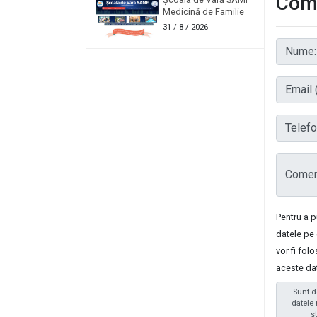
Come
Medicină de Familie
31
/ 8 / 2026
Nume:
Email (
Telefon
Coment
Pentru a 
datele pe 
vor fi fol
aceste da
Sunt d
datele 
s