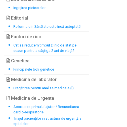
Îngrijirea picioarelor
Editorial
Reforma din Sănătate este încă aşteptată!
Factori de risc
Cât să reducem timpul zilnic de stat pe
scaun pentru a câştiga 2 ani de viaţă?
Genetica
Principalele boli genetice
Medicina de laborator
Pregătirea pentru analize medicale (I)
Medicina de Urgenta
Acordarea primului ajutor / Resuscitarea
cardio-respiratorie
Triajul pacienţilor în structura de urgenţă a
spitalelor