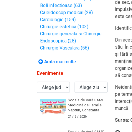
de sex, 
Boli infectioase (63)
impulsivi
Caleidoscop medical (28)
este ce
Cardiologie (159)
Chirurgie estetica (103)
Identifi
Chirurgie generala si Chirurgie
Din aces
Endoscopica (28)
său. În 
Chirurgie Vasculara (56)
şi fără s
menţiner
Arata mai multe
organize
Evenimente
să consu
Neidenti
pe terme
Școala de Vară SAMF
interacţ
Medicină de Familie –
muncă.
Neptun, Constanța
24
/ 8 / 2026
Sursa: 
Școala de Vară SAMF