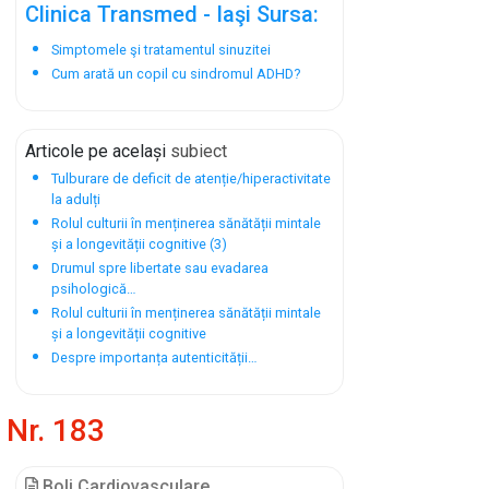
Clinica Transmed - Iaşi Sursa:
Simptomele şi tratamentul sinuzitei
Cum arată un copil cu sindromul ADHD?
Articole pe același
subiect
Tulburare de deficit de atenție/hiperactivitate
la adulți
Rolul culturii în menținerea sănătății mintale
și a longevității cognitive (3)
Drumul spre libertate sau evadarea
psihologică…
Rolul culturii în menținerea sănătății mintale
și a longevității cognitive
Despre importanța autenticității…
Nr. 183
Boli Cardiovasculare