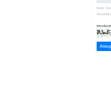
Notă : Com
stocarea 
Introducet
Adaug