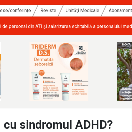
ese/conferințe
Reviste
Unități Medicale
Abonamen
i de personal din ATI și salarizarea echitabilă a personalului med
l cu sindromul ADHD?