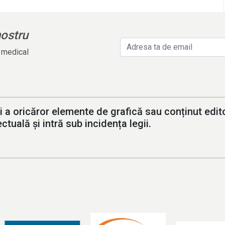
nostru
l medical
i a oricăror elemente de grafică sau conținut editor
ctuală și intră sub incidența legii.