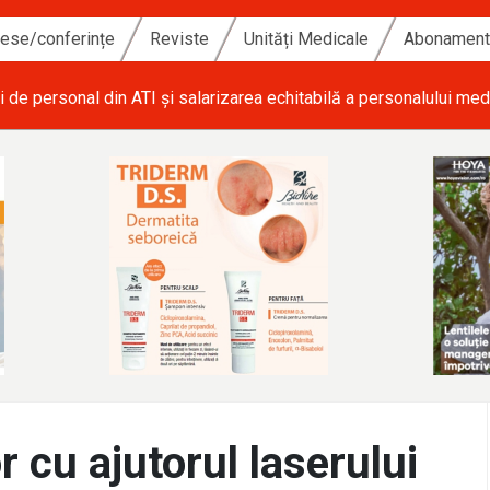
ese/conferințe
Reviste
Unități Medicale
Abonamen
i de personal din ATI și salarizarea echitabilă a personalului med
r cu ajutorul laserului