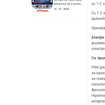
cu 1-2 s
Medicină de Familie
31
/ 8 / 2026
Cu 1-2 s
(autoref
Operaţia
Atenţie
acuitate
corecţie
Ce tipu
PRK (pho
se bazea
se reali
corector
Aproxima
Hipermet
astigmat