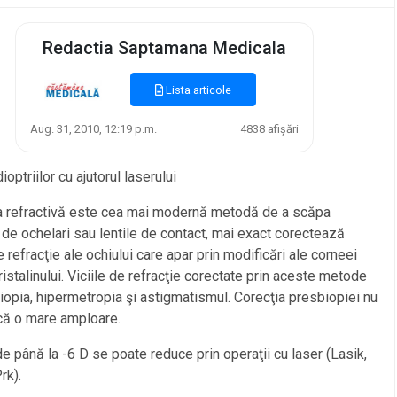
Redactia Saptamana Medicala
Lista articole
Aug. 31, 2010, 12:19 p.m.
4838 afișări
optriilor cu ajutorul laserului
ia refractivă este cea mai modernă metodă de a scăpa
v de ochelari sau lentile de contact, mai exact corectează
de refracţie ale ochiului care apar prin modificări ale corneei
ristalinului. Viciile de refracţie corectate prin aceste metode
iopia, hipermetropia şi astigmatismul. Corecţia presbiopiei nu
ncă o mare amploare.
e până la -6 D se poate reduce prin operaţii cu laser (Lasik,
rk).