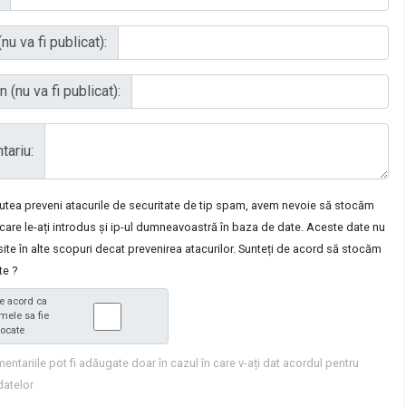
nu va fi publicat):
 (nu va fi publicat):
ariu:
putea preveni atacurile de securitate de tip spam, avem nevoie să stocăm
care le-ați introdus și ip-ul dumneavoastră în baza de date. Aceste date nu
osite în alte scopuri decat prevenirea atacurilor. Sunteți de acord să stocăm
te ?
e acord ca
mele sa fie
tocate
entariile pot fi adăugate doar în cazul în care v-ați dat acordul pentru
datelor