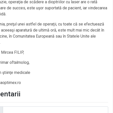
uzie, operaţia de scădere a dioptriilor cu laser are o rată
are de succes, este uşor suportată de pacient, iar vindecarea
idă.
ia, preţul unei astfel de operaţii, cu toate că se efectuează
 aceeaşi aparatură de ultimă oră, este mult mai mic decât în
ecine, în Comunitatea Europeană sau în Statele Unite ale
.
. Mircea FILIP,
rimar oftalmolog,
n ştiinţe medicale
optimex.ro
ntarii