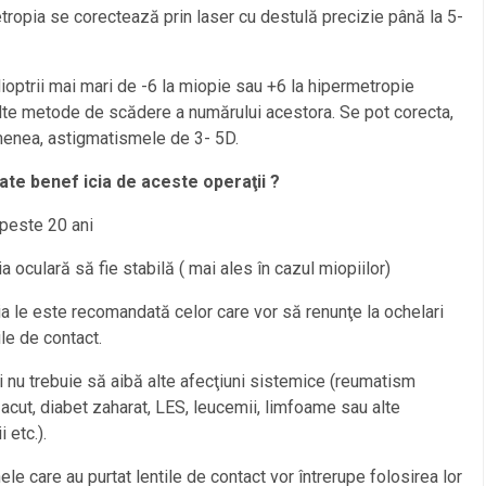
ropia se corectează prin laser cu destulă precizie până la 5-
ioptrii mai mari de -6 la miopie sau +6 la hipermetropie
lte metode de scădere a numărului acestora. Se pot corecta,
enea, astigmatismele de 3- 5D.
ate benef
icia de aceste operaţii ?
 peste 20 ani
ia oculară să fie stabilă ( mai ales în cazul miopiilor)
ia le este recomandată celor care vor să renunţe la ochelari
ile de contact.
i nu trebuie să aibă alte afecţiuni sistemice (reumatism
r acut, diabet zaharat, LES, leucemii, limfoame sau alte
 etc.).
le care au purtat lentile de contact vor întrerupe folosirea lor