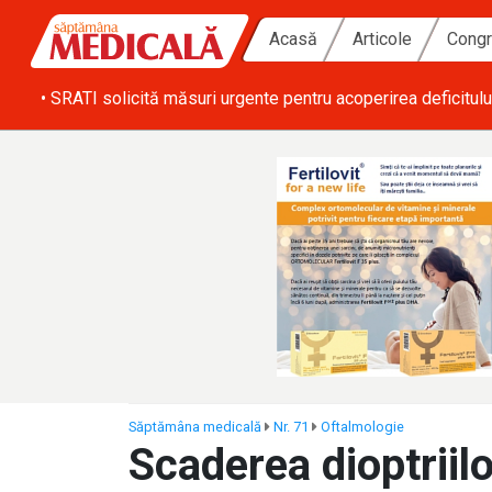
Acasă
Articole
Congr
ă zi
• SRATI solicită măsuri urgente pentru acoperirea deficitulu
Săptămâna medicală
Nr. 71
Oftalmologie
Scaderea dioptriilo