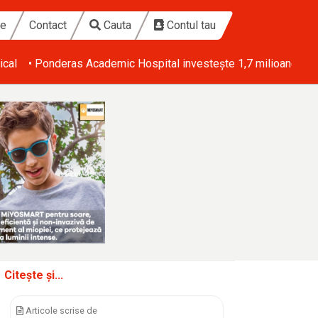
te
Contact
Cauta
Contul tau
ical
• Ponderas Academic Hospital investește 1,7 milioane de eu
Citește și...
Articole scrise de