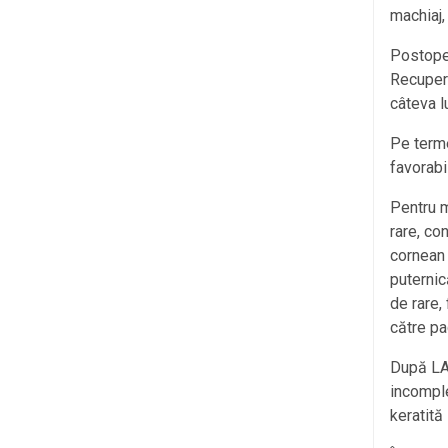
machiaj,
Postoper
Recupera
câteva lu
Pe terme
favorabi
Pentru m
rare, co
cornean 
puternic
de rare,
către pa
După LAS
incomple
keratită