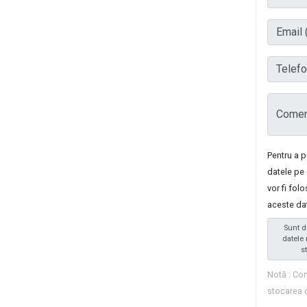
Email (
Telefon
Coment
Pentru a 
datele pe 
vor fi fol
aceste da
Sunt d
datele 
s
Notă : Com
stocarea 