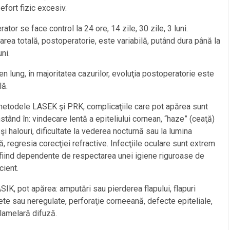
 efort fizic excesiv.
ator se face control la 24 ore, 14 zile, 30 zile, 3 luni.
rea totală, postoperatorie, este variabilă, putând dura până la
ni.
n lung, în majoritatea cazurilor, evoluţia postoperatorie este
lă.
etodele LASEK şi PRK, complicaţiile care pot apărea sunt
nstând în: vindecare lentă a epiteliului cornean, “haze” (ceaţă)
şi halouri, dificultate la vederea nocturnă sau la lumina
ă, regresia corecţiei refractive. Infecţiile oculare sunt extrem
 fiind dependente de respectarea unei igiene riguroase de
cient.
IK, pot apărea: amputări sau pierderea flapului, flapuri
te sau neregulate, perforaţie corneeană, defecte epiteliale,
 lamelară difuză.