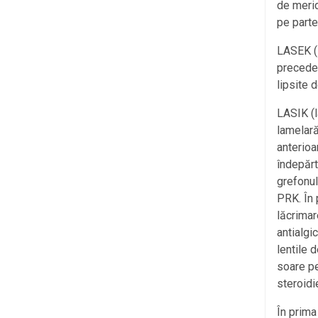
de merid
pe parte
LASEK (
preceden
lipsite d
LASIK (l
lamelară
anterioa
îndepărt
grefonul
PRK. În 
lăcrimar
antialgi
lentile 
soare pe
steroidi
În prima