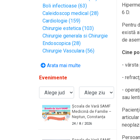
Hipermet
Boli infectioase (63)
6 D.
Caleidoscop medical (28)
Cardiologie (159)
Pentru d
Chirurgie estetica (103)
există a
Chirurgie generala si Chirurgie
de asem
Endoscopica (28)
Chirurgie Vasculara (56)
Cine po
- vârsta
Arata mai multe
- refracţ
Evenimente
- operaţ
sau lent
Școala de Vară SAMF
Pacienţi
Medicină de Familie –
Neptun, Constanța
articula
24
/ 8 / 2026
neoplazii
Persoane
Școala de Vară SAMF