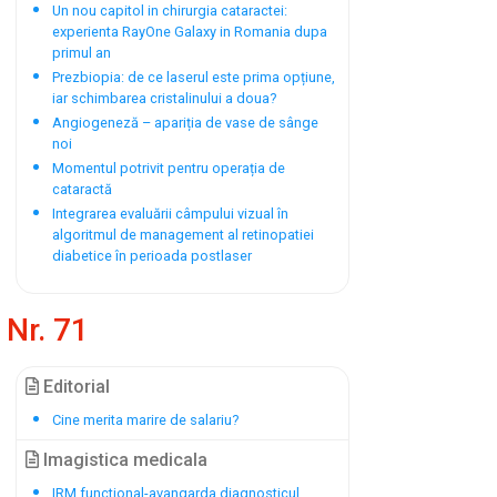
Un nou capitol in chirurgia cataractei:
experienta RayOne Galaxy in Romania dupa
primul an
Prezbiopia: de ce laserul este prima opțiune,
iar schimbarea cristalinului a doua?
Angiogeneză – apariția de vase de sânge
noi
Momentul potrivit pentru operația de
cataractă
Integrarea evaluării câmpului vizual în
algoritmul de management al retinopatiei
diabetice în perioada postlaser
Nr. 71
Editorial
Cine merita marire de salariu?
Imagistica medicala
IRM functional-avangarda diagnosticul