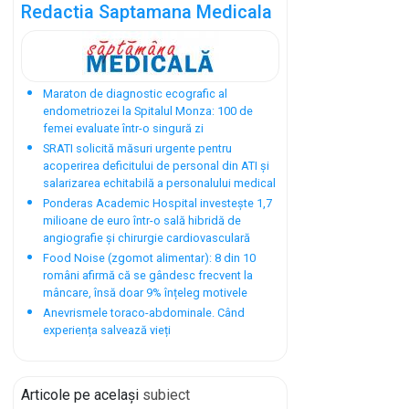
Redactia Saptamana Medicala
Maraton de diagnostic ecografic al
endometriozei la Spitalul Monza: 100 de
femei evaluate într-o singură zi
SRATI solicită măsuri urgente pentru
acoperirea deficitului de personal din ATI și
salarizarea echitabilă a personalului medical
Ponderas Academic Hospital investește 1,7
milioane de euro într-o sală hibridă de
angiografie și chirurgie cardiovasculară
Food Noise (zgomot alimentar): 8 din 10
români afirmă că se gândesc frecvent la
mâncare, însă doar 9% înțeleg motivele
Anevrismele toraco-abdominale. Când
experiența salvează vieți
Articole pe același
subiect