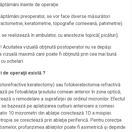
ăptămâni înainte de operaţie.
ăptămâni preoperator, se vor face diverse măsurători
ractometrie, keratometrie, topografie corneeană, pahimetrie).
 se realizează în ambulator, cu anestezie topică( picături).
! Acuitatea vizuală obţinută postoperator nu va depăşi
a vizuală maximă care poate fi obţinută prin cea mai bună
 cu ochelari.
ri de
operaţii există ?
torefractive keratectomy) sau fotokeratectomia refractivă
ză pe fotoablaţia ţesutului cornean anterior în zona optică;
zează o remodelare a suprafeţei de ordinul micronilor. Efectul
 se bazează pe aplatizarea curburii anterioare a corneei.
tiv 10 micrometri din ablaţie corectează 1D a miopiei.
ropia se corectează prin ablaţia periferică. Pentru corecţia
ismelor, profunzimea ablaţiilor poate fi asimetrică şi depinde