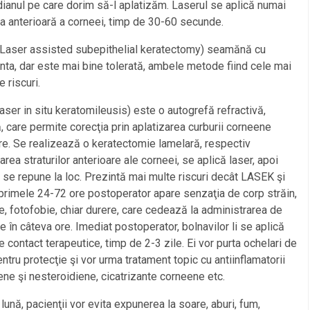
ianul pe care dorim să-l aplatizăm. Laserul se aplică numai
a anterioară a corneei, timp de 30-60 secunde.
Laser assisted subepithelial keratectomy) seamănă cu
ta, dar este mai bine tolerată, ambele metode fiind cele mai
e riscuri.
aser in situ keratomileusis) este o autogrefă refractivă,
, care permite corecţia prin aplatizarea curburii corneene
re. Se realizează o keratectomie lamelară, respectiv
area straturilor anterioare ale corneei, se aplică laser, apoi
 se repune la loc. Prezintă mai multe riscuri decât LASEK şi
primele 24-72 ore postoperator apare senzaţia de corp străin,
e, fotofobie, chiar durere, care cedează la administrarea de
ce în câteva ore. Imediat postoperator, bolnavilor li se aplică
de contact terapeutice, timp de 2-3 zile. Ei vor purta ochelari de
ntru protecţie şi vor urma tratament topic cu antiinflamatorii
ene şi nesteroidiene, cicatrizante corneene etc.
 lună, pacienţii vor evita expunerea la soare, aburi, fum,