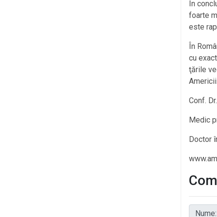
În concl
foarte m
este rap
În Român
cu exact
ţările v
Americii
Conf. Dr
Medic p
Doctor î
www.ama
Come
Nume: