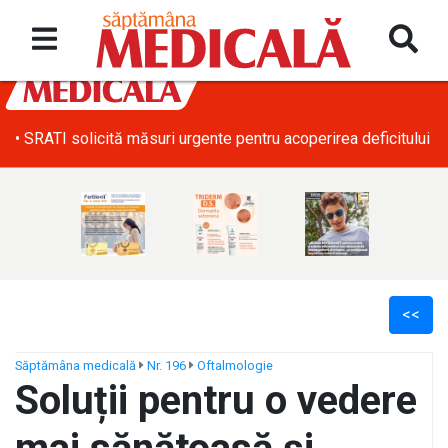
• SRATI solicită măsuri urgente pentru acoperirea deficitului d
<<
Săptămâna medicală
Nr. 196
Oftalmologie
Soluții pentru o vedere
ș