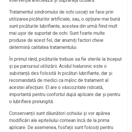
intervenția afectează și suprafața oculară.
Tratamentul sindromului de ochi uscați se face prin
utilizarea picăturilor artificiale, sau, o opțiune mai bună
sunt picăturile lubrifiante, acestea din urmă fiind mult
mai ușor de suportat de ochi. Sunt foarte multe
produse de acest fel, dar anumiți factori cheie
determină calitatea tratamentului.
În primul rând, picăturile trebuie sa fie sterile la început
și pe parcursul utilizării. Acidul hialuronic este o
substanță des folosită în picături lubrifiante, dar și
recomandată de medici ca mijloc de tratament al
acestei afecțiuni. El are o vâscozitate ridicată,
importantă pentru confortul după aplicare dar și pentru
o lubrifiere prelungită.
Conservanții sunt dăunători ochiului și vor apărea
modificări ale epiteliului cornean încă de la prima
aplicare. De asemenea, fosfații sunt folosiți pentru