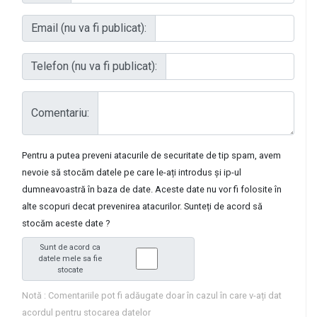
Email (nu va fi publicat):
Telefon (nu va fi publicat):
Comentariu:
Pentru a putea preveni atacurile de securitate de tip spam, avem
nevoie să stocăm datele pe care le-ați introdus și ip-ul
dumneavoastră în baza de date. Aceste date nu vor fi folosite în
alte scopuri decat prevenirea atacurilor. Sunteți de acord să
stocăm aceste date ?
Sunt de acord ca
datele mele sa fie
stocate
Notă : Comentariile pot fi adăugate doar în cazul în care v-ați dat
acordul pentru stocarea datelor