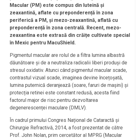
Macular (PM) este compus din luteină și
zeaxantină, aflate cu preponderență în zona
periferică a PM, și mezo-zeaxantină, aflată cu
preponderență în zona centrală. Recent, mezo-
zeaxantina este extrasă din crăițe cultivate special
în Mexic pentru MacuShield.
Pigmentul macular are rolul de a filtra lumina albastră
dăunătoare și de a neutraliza radicalii liberi produși de
stresul oxidativ. Atunci când pigmentul macular scade,
contrastul vizual scade, imaginea devine încețoșată,
lumina puternică deranjează (soare, faruri de mașini) și
protecția retinei este constant redusă, acesta fiind
factorul major de risc pentru dezvoltarea
degenerescenței maculare (DMLV).
În cadrul primului Congres Național de Cataractă și
Chirurgie Refractivă, 2014, a fost prezentat de către
Prof. John Nolan, prim cercetător al MPRG (Macular