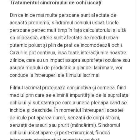
Tratamentul sindromului de ochi uscați
Din ce în ce mai multe persoane sunt afectate de
această problemă, sindromul ochiului uscat. Unele
persoane petrec mult timp în fața calculatorului și uită
să clipească, altele sunt afectate de mediul urban
puternic poluat și plin de praf ce incomodează ochii.
Cazurile pot continua, însă toate interacțiunile noastre
zilnice, care au un impact asupra suprafeței oculare sau
asupra modului de producție a glandei lacrimale, vor
conduce la întreruperi ale filmului lacrimal.
Filmul lacrimal protejează conjunctiva și corneea, fiind
mediul prin care se elimină impuritățile de la suprafața
ochiului și substanța pe care alunecă pleoapa când se
închide și deschide. În momentul întreruperii acestei
pelicule pot apărea dureri, senzații de corpi străini,
senzații de arsuri sau prurit (mâncărimi). Sindromul
ochiului uscat apare și post-chirurgical, fiindcă