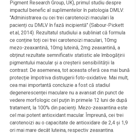
Pigment Research Group, UK), primul studiu despre
impactul benefic al suplimentelor în patologia DMLV:
"Administrarea cu cei trei carotenoizi maculari la
pacienți cu DMLV în fază incipientă" (Sabour-Pickett
et.al, 2014). Rezultatul studiului a subliniat că formula
ce conține toți cei trei carotenoizi maculari, 10mg
mezo-zeaxantină, 10mg luteină, 2mg zeaxantină, a
obținut rezultate semnificativ statistic ale îmbogățirii
pigmentului macular și a creșterii sensibilității la
contrast. De asemenea, tot aceasta oferă cea mai bună
protecție împotriva distrugerii foto-oxidative. Mai mult,
cea mai importantă concluzie a fost că stadiul
degenerescenței maculare nu a avansat din punct de
vedere morfologic cel puțin în primele 12 luni de după
tratament, la 100% din pacienți. Mezo-zeaxantina este
cel mai potent antioxidant macular. Împreună, cei trei
carotenoizi au o capacitate de antioxidare de 2,4 și 1,9
ori mai mare decât luteina, respectiv zeaxantina.