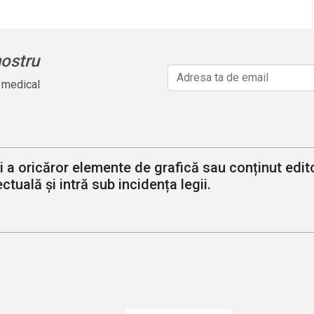
nostru
l medical
i a oricăror elemente de grafică sau conținut editor
ctuală și intră sub incidența legii.