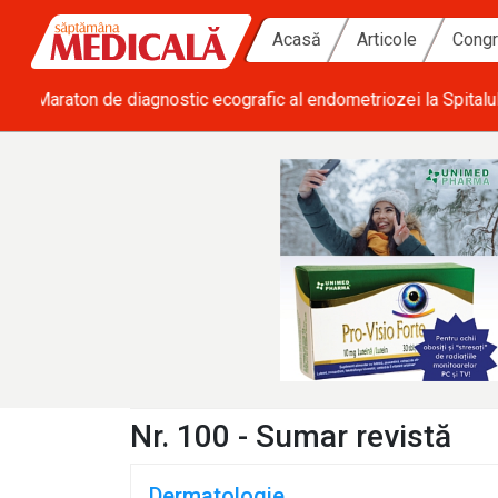
Acasă
Articole
Congr
ă zi
• SRATI solicită măsuri urgente pentru acoperirea deficitulu
Nr. 100 - Sumar revistă
Dermatologie