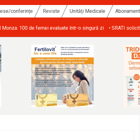
ese/conferințe
Reviste
Unități Medicale
Abonamen
i de personal din ATI și salarizarea echitabilă a personalului med