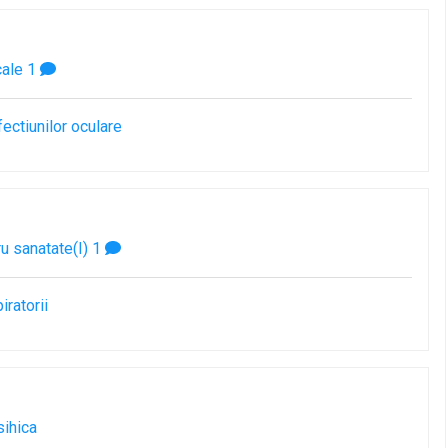
cale
1
ectiunilor oculare
u sanatate(I)
1
iratorii
sihica