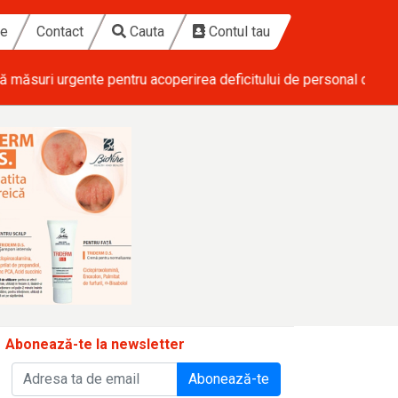
te
Contact
Cauta
Contul tau
ical
• Ponderas Academic Hospital investește 1,7 milioane de eu
Abonează-te la newsletter
Abonează-te