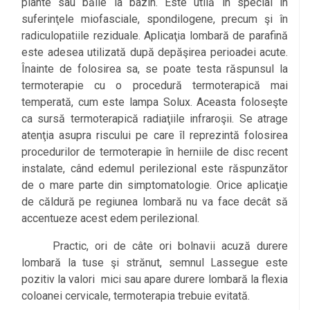
plante sau băile la bazin. Este utilă în special în
suferinţele miofasciale, spondilogene, precum şi în
radiculopatiile reziduale. Aplicaţia lombară de parafină
este adesea utilizată după depăşirea perioadei acute.
Înainte de folosirea sa, se poate testa răspunsul la
termoterapie cu o procedură termoterapică mai
temperată, cum este lampa Solux. Aceasta foloseşte
ca sursă termoterapică radiaţiile infraroşii. Se atrage
atenţia asupra riscului pe care îl reprezintă folosirea
procedurilor de termoterapie în herniile de disc recent
instalate, când edemul perilezional este răspunzător
de o mare parte din simptomatologie. Orice aplicaţie
de căldură pe regiunea lombară nu va face decât să
accentueze acest edem perilezional.
Practic, ori de câte ori bolnavii acuză durere
lombară la tuse şi strănut, semnul Lassegue este
pozitiv la valori mici sau apare durere lombară la flexia
coloanei cervicale, termoterapia trebuie evitată.