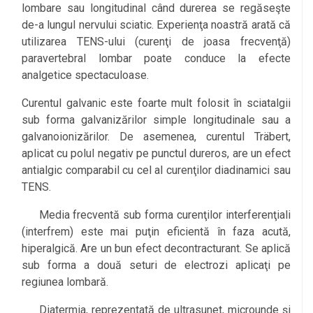
lombare sau longitudinal când durerea se regăseşte
de-a lungul nervului sciatic. Experienţa noastră arată că
utilizarea TENS-ului (curenţi de joasa frecvenţă)
paravertebral lombar poate conduce la efecte
analgetice spectaculoase.
Curentul galvanic este foarte mult folosit în sciatalgii
sub forma galvanizărilor simple longitudinale sau a
galvanoionizărilor. De asemenea, curentul Träbert,
aplicat cu polul negativ pe punctul dureros, are un efect
antialgic comparabil cu cel al curenţilor diadinamici sau
TENS.
Media frecventă sub forma curenţilor interferenţiali
(interfrem) este mai puţin eficientă în faza acută,
hiperalgică. Are un bun efect decontracturant. Se aplică
sub forma a două seturi de electrozi aplicaţi pe
regiunea lombară.
Diatermia, reprezentată de ultrasunet, microunde şi