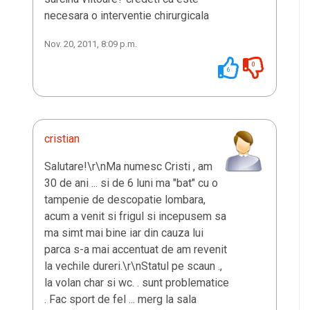
necesara o interventie chirurgicala
Nov. 20, 2011, 8:09 p.m.
0
6
cristian
Salutare!\r\nMa numesc Cristi , am
30 de ani ... si de 6 luni ma "bat" cu o
tampenie de descopatie lombara,
acum a venit si frigul si incepusem sa
ma simt mai bine iar din cauza lui
parca s-a mai accentuat de am revenit
la vechile dureri.\r\nStatul pe scaun .,
la volan char si wc. . sunt problematice
. Fac sport de fel ... merg la sala