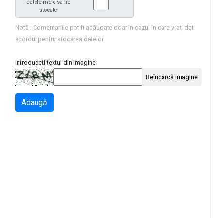
datele mele sa fie
stocate
Notă : Comentariile pot fi adăugate doar în cazul în care v-ați dat
acordul pentru stocarea datelor
Introduceti textul din imagine
Reîncarcă imagine
Adaugă