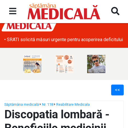
• SRATI solicită măsuri urgente pentru acoperirea deficitului d
<<
Săptămâna medicală
Nr. 118
Reabilitare Medicala
Discopatia lombară -
ș