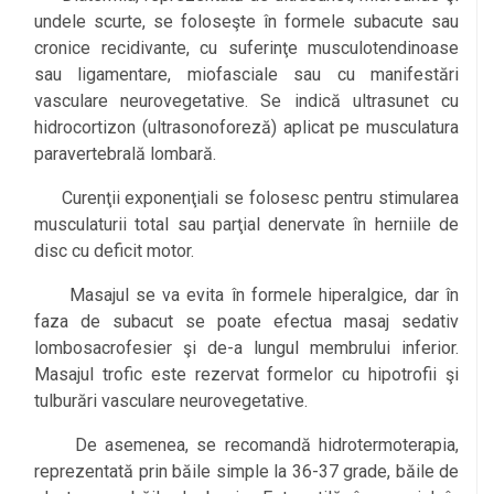
undele scurte, se foloseşte în formele subacute sau
cronice recidivante, cu suferinţe musculotendinoase
sau ligamentare, miofasciale sau cu manifestări
vasculare neurovegetative. Se indică ultrasunet cu
hidrocortizon (ultrasonoforeză) aplicat pe musculatura
paravertebrală lombară.
Curenţii exponenţiali se folosesc pentru stimularea
musculaturii total sau parţial denervate în herniile de
disc cu deficit motor.
Masajul se va evita în formele hiperalgice, dar în
faza de subacut se poate efectua masaj sedativ
lombosacrofesier şi de-a lungul membrului inferior.
Masajul trofic este rezervat formelor cu hipotrofii şi
tulburări vasculare neurovegetative.
De asemenea, se recomandă hidrotermoterapia,
reprezentată prin băile simple la 36-37 grade, băile de