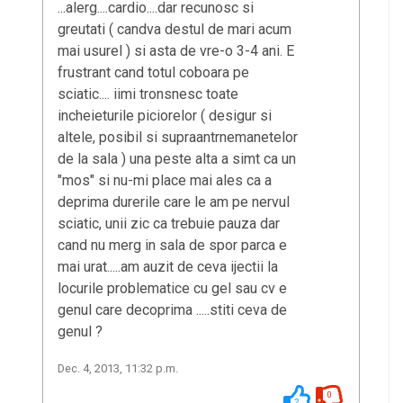
...alerg....cardio....dar recunosc si
greutati ( candva destul de mari acum
mai usurel ) si asta de vre-o 3-4 ani. E
frustrant cand totul coboara pe
sciatic.... iimi tronsnesc toate
incheieturile piciorelor ( desigur si
altele, posibil si supraantrnemanetelor
de la sala ) una peste alta a simt ca un
"mos" si nu-mi place mai ales ca a
deprima durerile care le am pe nervul
sciatic, unii zic ca trebuie pauza dar
cand nu merg in sala de spor parca e
mai urat.....am auzit de ceva ijectii la
locurile problematice cu gel sau cv e
genul care decoprima .....stiti ceva de
genul ?
Dec. 4, 2013, 11:32 p.m.
0
2