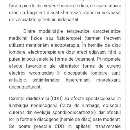
fără a pierde din vedere hernia de disc, ce apare atunci
când un fragment discal afectează rădăcina nervoasă
de vecinătate şi trebuie îndepărtat.
Dintre modalităţile terapeutice caracteristice
medicinii fizice sau fizioterapiei (termen frecvent
utilizat) menţionăm electroterapia. În herniile de disc
lombare, electroterapia are doar efect adjuvant, fără a
putea înlocui celelalte forme de tratament. Principalele
efecte favorabile ale diferitelor forme de curenţi
electrici recomandaţi în discopatiile lombare sunt:
antialgic, antiinflamator, hiperemiant, miorelaxant,
decontracturant.
Curenţii diadinamici (CDD) au efecte spectaculoase în
lumbalgia nediscogenă (criza de lumbago, episodul
dureros din evoluţia spondilodiscartrozei), dar efectul
lor în formele discogene (hernie de disc) este moderat.
Se poate prescrie CDD în aplicaţii transversale