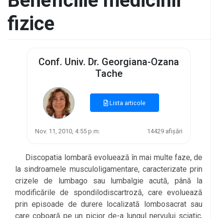
Beneficiile medicinii
fizice
Conf. Univ. Dr. Georgiana-Ozana
Tache
Lista articole
Nov. 11, 2010, 4:55 p.m.
14429 afișări
Discopatia lombară evoluează în mai multe faze, de
la sindroamele musculoligamentare, caracterizate prin
crizele de lumbago sau lumbalgie acută, până la
modificările de spondilodiscartroză, care evoluează
prin episoade de durere localizată lombosacrat sau
care coboară pe un picior de-a lungul nervului sciatic,