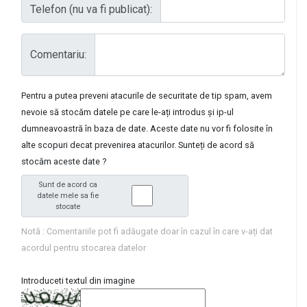
Telefon (nu va fi publicat):
Comentariu:
Pentru a putea preveni atacurile de securitate de tip spam, avem
nevoie să stocăm datele pe care le-ați introdus și ip-ul
dumneavoastră în baza de date. Aceste date nu vor fi folosite în
alte scopuri decat prevenirea atacurilor. Sunteți de acord să
stocăm aceste date ?
Sunt de acord ca
datele mele sa fie
stocate
Notă : Comentariile pot fi adăugate doar în cazul în care v-ați dat
acordul pentru stocarea datelor
Introduceti textul din imagine