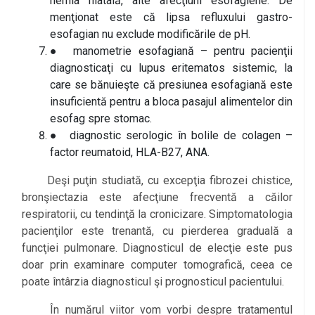
hernia hiatală, alte afecţiuni esofagiene. De
menţionat este că lipsa refluxului gastro-
esofagian nu exclude modificările de pH.
● manometrie esofagiană – pentru pacienţii
diagnosticaţi cu lupus eritematos sistemic, la
care se bănuieşte că presiunea esofagiană este
insuficientă pentru a bloca pasajul alimentelor din
esofag spre stomac.
● diagnostic serologic în bolile de colagen –
factor reumatoid, HLA-B27, ANA.
Deşi puţin studiată, cu excepţia fibrozei chistice,
bronşiectazia este afecţiune frecventă a căilor
respiratorii, cu tendinţă la cronicizare. Simptomatologia
pacienţilor este trenantă, cu pierderea graduală a
funcţiei pulmonare. Diagnosticul de elecţie este pus
doar prin examinare computer tomografică, ceea ce
poate întârzia diagnosticul şi prognosticul pacientului.
În numărul viitor vom vorbi despre tratamentul