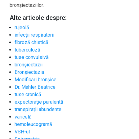
bronşiectaziilor.
Alte articole despre:
rujeolă
infecţii respiratorii
fibroză chistică
tuberculoză
tuse convulsivă
bronşiectazii
Bronşiectazia
Modificări bronşice
Dr. Mahler Beatrice
tuse cronică
expectoraţie purulentă
transpiraţii abundente
varicelă
hemoleucogramă
VSH-ul