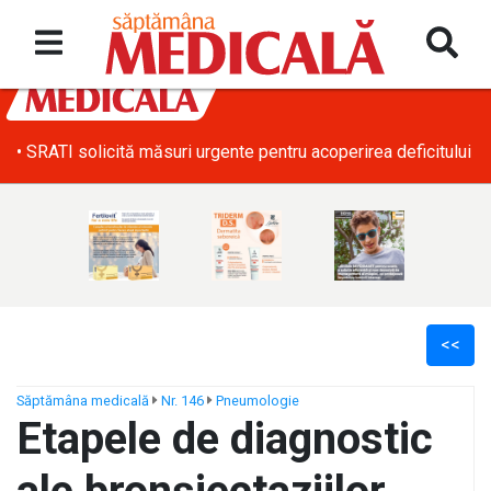
• SRATI solicită măsuri urgente pentru acoperirea deficitului d
<<
Săptămâna medicală
Nr. 146
Pneumologie
Etapele de diagnostic
ș