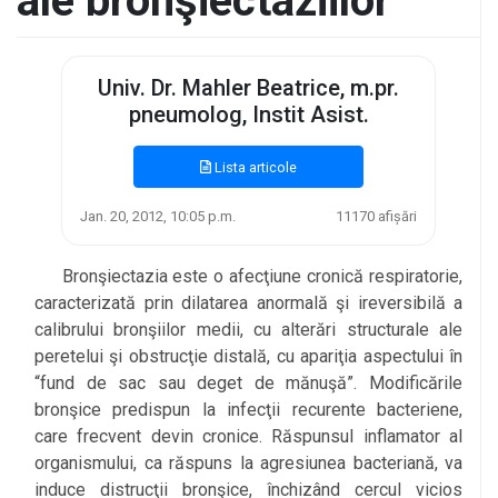
ale bronşiectaziilor
Univ. Dr. Mahler Beatrice, m.pr.
pneumolog, Instit Asist.
Lista articole
Jan. 20, 2012, 10:05 p.m.
11170 afișări
Bronşiectazia este o afecţiune cronică respiratorie,
caracterizată prin dilatarea anormală şi ireversibilă a
calibrului bronşiilor medii, cu alterări structurale ale
peretelui şi obstrucţie distală, cu apariţia aspectului în
“fund de sac sau deget de mănuşă”. Modificările
bronşice predispun la infecţii recurente bacteriene,
care frecvent devin cronice. Răspunsul inflamator al
organismului, ca răspuns la agresiunea bacteriană, va
induce distrucţii bronşice, închizând cercul vicios