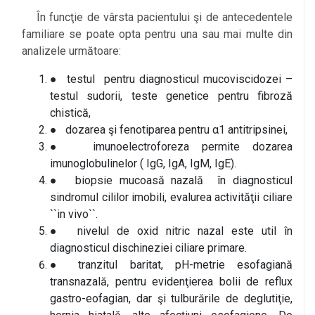
În funcţie de vârsta pacientului şi de antecedentele
familiare se poate opta pentru una sau mai multe din
analizele următoare:
● testul pentru diagnosticul mucoviscidozei –
testul sudorii, teste genetice pentru fibroză
chistică,
● dozarea şi fenotiparea pentru α1 antitripsinei,
● imunoelectroforeza permite dozarea
imunoglobulinelor ( IgG, IgA, IgM, IgE).
● biopsie mucoasă nazală în diagnosticul
sindromul cililor imobili, evalurea activităţii ciliare
``in vivo``.
● nivelul de oxid nitric nazal este util în
diagnosticul dischineziei ciliare primare.
● tranzitul baritat, pH-metrie esofagiană
transnazală, pentru evidenţierea bolii de reflux
gastro-eofagian, dar şi tulburările de deglutiţie,