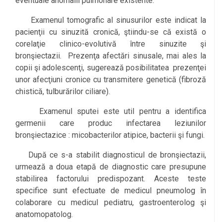
eventuale anomalii pulmonare existente.
Examenul tomografic al sinusurilor este indicat la
pacienţii cu sinuzită cronică, ştiindu-se că există o
corelaţie clinico-evolutivă între sinuzite şi
bronşiectazii. Prezenţa afectări sinusale, mai ales la
copii şi adolescenţi, sugerează posibilitatea prezenţei
unor afecţiuni cronice cu transmitere genetică (fibroză
chistică, tulburărilor ciliare).
Examenul sputei este util pentru a identifica
germenii care produc infectarea leziunilor
bronşiectazice : micobacterilor atipice, bacterii şi fungi.
După ce s-a stabilit diagnosticul de bronşiectazii,
urmează a doua etapă de diagnostic care presupune
stabilirea factorului predispozant. Aceste teste
specifice sunt efectuate de medicul pneumolog în
colaborare cu medicul pediatru, gastroenterolog şi
anatomopatolog.