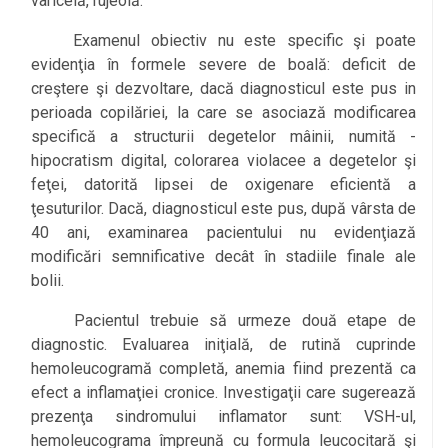
varicelă, rujeolă.
Examenul obiectiv nu este specific şi poate
evidenţia în formele severe de boală: deficit de
creştere şi dezvoltare, dacă diagnosticul este pus in
perioada copilăriei, la care se asociază modificarea
specifică a structurii degetelor mâinii, numită -
hipocratism digital, colorarea violacee a degetelor şi
feţei, datorită lipsei de oxigenare eficientă a
ţesuturilor. Dacă, diagnosticul este pus, după vârsta de
40 ani, examinarea pacientului nu evidenţiază
modificări semnificative decât în stadiile finale ale
bolii.
Pacientul trebuie să urmeze două etape de
diagnostic. Evaluarea iniţială, de rutină cuprinde
hemoleucogramă completă, anemia fiind prezentă ca
efect a inflamaţiei cronice. Investigaţii care sugerează
prezenţa sindromului inflamator sunt: VSH-ul,
hemoleucograma împreună cu formula leucocitară şi