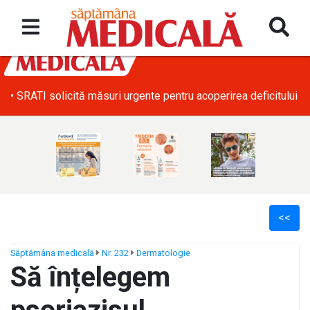
• SRATI solicită măsuri urgente pentru acoperirea deficitului d
<<
Săptămâna medicală
Nr. 232
Dermatologie
Să înțelegem
ș