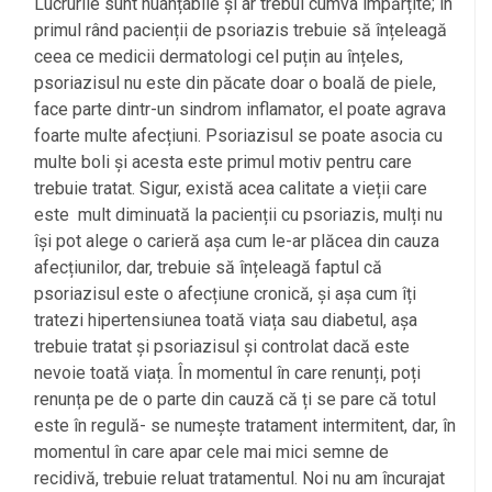
Lucrurile sunt nuanțabile și ar trebui cumva împărțite; în
primul rând pacienții de psoriazis trebuie să înțeleagă
ceea ce medicii dermatologi cel puțin au înțeles,
psoriazisul nu este din păcate doar o boală de piele,
face parte dintr-un sindrom inflamator, el poate agrava
foarte multe afecțiuni. Psoriazisul se poate asocia cu
multe boli și acesta este primul motiv pentru care
trebuie tratat. Sigur, există acea calitate a vieții care
este mult diminuată la pacienții cu psoriazis, mulți nu
își pot alege o carieră așa cum le-ar plăcea din cauza
afecțiunilor, dar, trebuie să înțeleagă faptul că
psoriazisul este o afecțiune cronică, și așa cum îți
tratezi hipertensiunea toată viața sau diabetul, așa
trebuie tratat și psoriazisul și controlat dacă este
nevoie toată viața. În momentul în care renunți, poți
renunța pe de o parte din cauză că ți se pare că totul
este în regulă- se numește tratament intermitent, dar, în
momentul în care apar cele mai mici semne de
recidivă, trebuie reluat tratamentul. Noi nu am încurajat