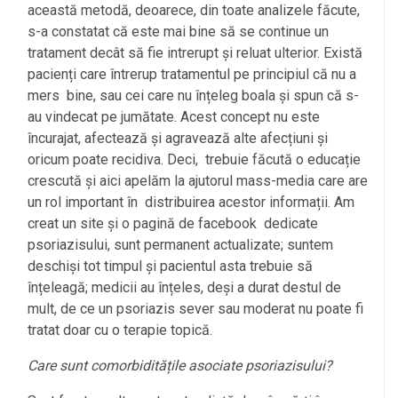
această metodă, deoarece, din toate analizele făcute,
s-a constatat că este mai bine să se continue un
tratament decât să fie intrerupt și reluat ulterior. Există
pacienți care întrerup tratamentul pe principiul că nu a
mers bine, sau cei care nu înțeleg boala și spun că s-
au vindecat pe jumătate. Acest concept nu este
încurajat, afectează și agravează alte afecțiuni și
oricum poate recidiva. Deci, trebuie făcută o educație
crescută și aici apelăm la ajutorul mass-media care are
un rol important în distribuirea acestor informații. Am
creat un site și o pagină de facebook dedicate
psoriazisului, sunt permanent actualizate; suntem
deschiși tot timpul și pacientul asta trebuie să
înțeleagă; medicii au înțeles, deși a durat destul de
mult, de ce un psoriazis sever sau moderat nu poate fi
tratat doar cu o terapie topică.
Care sunt comorbiditățile asociate psoriazisului?