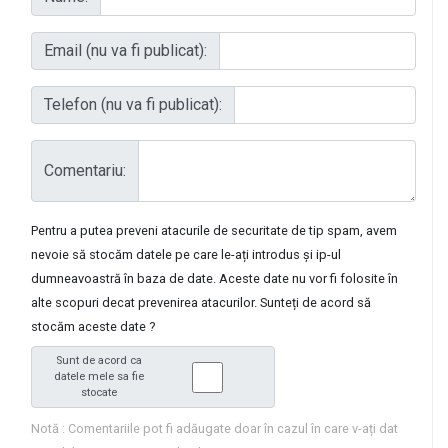
Email (nu va fi publicat):
Telefon (nu va fi publicat):
Comentariu:
Pentru a putea preveni atacurile de securitate de tip spam, avem
nevoie să stocăm datele pe care le-ați introdus și ip-ul
dumneavoastră în baza de date. Aceste date nu vor fi folosite în
alte scopuri decat prevenirea atacurilor. Sunteți de acord să
stocăm aceste date ?
Sunt de acord ca
datele mele sa fie
stocate
Notă : Comentariile pot fi adăugate doar în cazul în care v-ați dat