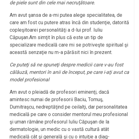
de piele sunt din cele mai necruţătoare.
Am avut şansa de a-mi putea alege specialitatea, de
care am fost cu putere atras încă din studenţie, datorită
copleşitoarei personalităţi a d-lui prof. Iuliu
Căpuşan.Am simţit în plus că este un tip de
specializare medicală care mi se potriveşte spiritual şi
această senzaţie nu m-a părăsit nici în prezent.
Ce puteţi să ne spuneţi despre medicii care v-au fost
călăuză, mentori în anii de început, pe care i-aţi avut ca
model profesional
Am avut o pleiadă de profesori eminenţi, dacă
amintesc numai de profesorii Baciu, Tomuş,
Dumitraşcu, nedreptăţind pe ceilalţi, dar personalitatea
medicală pe care o consider mentorul meu profesional
şi uman rămâne profesorul Iuliu Căpuşan de la
dermatologie, un medic cu o vastă cultură atât
medicală cât şi generală şi cu o intuiţie a diag-