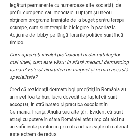
legături permanente cu numeroase alte societăţi de
profil, europene sau mondiale. Luptăm şi uneori
obţinem programe finanţate de la buget pentru terapii
scumpe, cum sunt terapiile biologice în psoriazis.
Acţiunile de lobby pe lângă forurile politice sunt încă
timide.
Cum apreciaţi nivelul profesional al dermatologilor
mai tineri, cum este văzut în afară medicul dermatolog
român? Este străinatatea un magnet şi pentru această
specialitate?
Cred că rezidenţii dermatologi pregătiţi în România au
l
un nivel foarte bun, lucru dovedit de faptul că sunt
acceptaţi în străinătate şi practică excelent în
Germania, Franţa, Anglia sau alte ţări. Evident că sunt
atraşi cu putere în afara României atât timp cât aici nu
au suficiente posturi în primul rând, iar câştigul material
este extrem de redus.