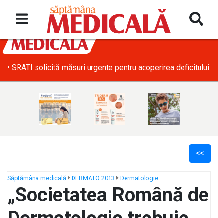
• SRATI solicită măsuri urgente pentru acoperirea deficitului d
<<
Săptămâna medicală
DERMATO 2013
Dermatologie
„Societatea Română de
ș