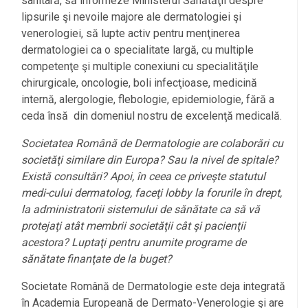
sanitară, să informeze Ministerul Sănătăţii despre
lipsurile şi nevoile majore ale dermatologiei şi
venerologiei, să lupte activ pentru menţinerea
dermatologiei ca o specialitate largă, cu multiple
competenţe şi multiple conexiuni cu specialităţile
chirurgicale, oncologie, boli infecţioase, medicină
internă, alergologie, flebologie, epidemiologie, fără a
ceda însă din domeniul nostru de excelenţă medicală.
Societatea Română de Dermatologie are colaborări cu
societăţi similare din Europa? Sau la nivel de spitale?
Există consultări? Apoi, în ceea ce priveşte statutul
medi-cului dermatolog, faceţi lobby la forurile în drept,
la administratorii sistemului de sănătate ca să vă
protejaţi atât membrii societăţii cât şi pacienţii
acestora? Luptaţi pentru anumite programe de
sănătate finanţate de la buget?
Societate Română de Dermatologie este deja integrată
în Academia Europeană de Dermato-Venerologie şi are