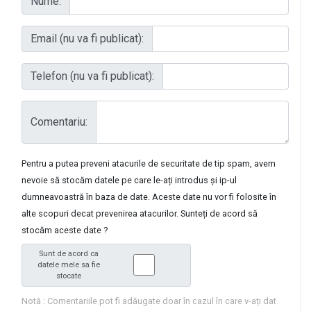
Nume:
Email (nu va fi publicat):
Telefon (nu va fi publicat):
Comentariu:
Pentru a putea preveni atacurile de securitate de tip spam, avem
nevoie să stocăm datele pe care le-ați introdus și ip-ul
dumneavoastră în baza de date. Aceste date nu vor fi folosite în
alte scopuri decat prevenirea atacurilor. Sunteți de acord să
stocăm aceste date ?
Sunt de acord ca
datele mele sa fie
stocate
Notă : Comentariile pot fi adăugate doar în cazul în care v-ați dat