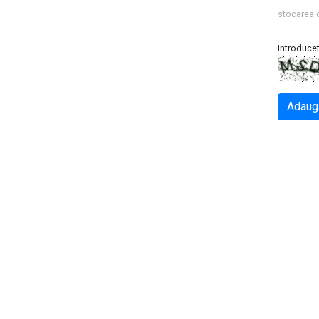
stocarea 
Introducet
Adaug