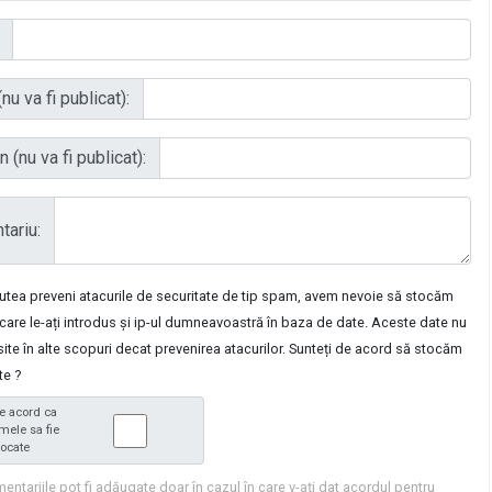
nu va fi publicat):
 (nu va fi publicat):
ariu:
putea preveni atacurile de securitate de tip spam, avem nevoie să stocăm
care le-ați introdus și ip-ul dumneavoastră în baza de date. Aceste date nu
osite în alte scopuri decat prevenirea atacurilor. Sunteți de acord să stocăm
te ?
e acord ca
mele sa fie
tocate
entariile pot fi adăugate doar în cazul în care v-ați dat acordul pentru