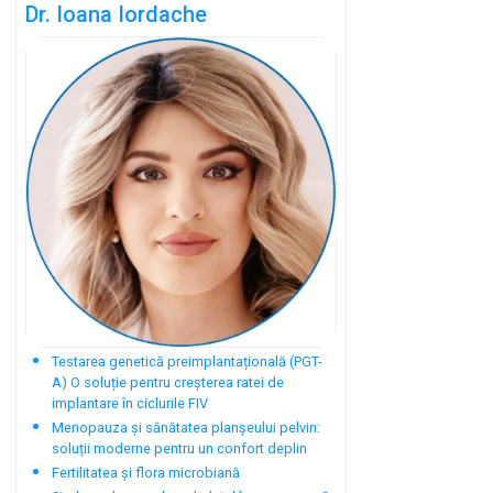
Dr. Ioana Iordache
Testarea genetică preimplantațională (PGT-
A) O soluție pentru creșterea ratei de
implantare în ciclurile FIV
Menopauza și sănătatea planșeului pelvin:
soluții moderne pentru un confort deplin
Fertilitatea și flora microbiană