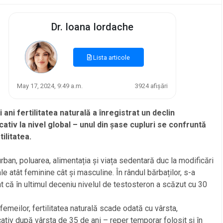
Dr. Ioana Iordache
Lista articole
May 17, 2024, 9:49 a.m.
3924 afișări
ii ani fertilitatea naturală a înregistrat un declin
cativ la nivel global – unul din șase cupluri se confruntă
tilitatea.
rban, poluarea, alimentația și viața sedentară duc la modificări
e atât feminine cât și masculine. În rândul bărbaților, s-a
t că în ultimul deceniu nivelul de testosteron a scăzut cu 30
 femeilor, fertilitatea naturală scade odată cu vârsta,
ativ după vârsta de 35 de ani – reper temporar folosit și în