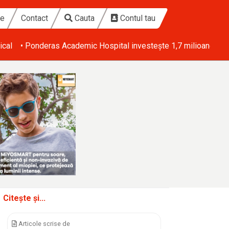
te
Contact
Cauta
Contul tau
ical
• Ponderas Academic Hospital investește 1,7 milioane de eu
Citește și...
Articole scrise de