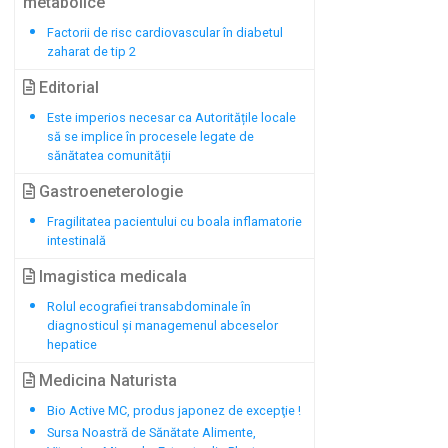
metabolice
Factorii de risc cardiovascular în diabetul
zaharat de tip 2
Editorial
Este imperios necesar ca Autoritățile locale
să se implice în procesele legate de
sănătatea comunității
Gastroeneterologie
Fragilitatea pacientului cu boala inflamatorie
intestinală
Imagistica medicala
Rolul ecografiei transabdominale în
diagnosticul și managemenul abceselor
hepatice
Medicina Naturista
Bio Active MC, produs japonez de excepţie !
Sursa Noastră de Sănătate Alimente,