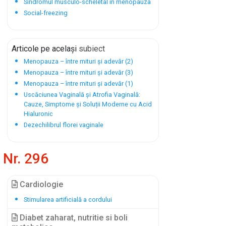
Sindromul musculo-scheletal în menopauză
Social-freezing
Articole pe același
subiect
Menopauza – între mituri și adevăr (2)
Menopauza – între mituri și adevăr (3)
Menopauza – între mituri și adevăr (1)
Uscăciunea Vaginală și Atrofia Vaginală:
Cauze, Simptome și Soluții Moderne cu Acid
Hialuronic
Dezechilibrul florei vaginale
Nr. 296
Cardiologie
Stimularea artificială a cordului
Diabet zaharat, nutritie si boli