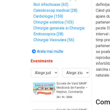
Boli infectioase (63)
definiția
Caleidoscop medical (28)
Când ști
Cardiologie (159)
apare du
Chirurgie estetica (103)
partener
Chirurgie generala si Chirurgie
peste 35
Endoscopica (28)
interval
Chirurgie Vasculara (56)
timp pre
parteneri
Arata mai multe
se poate
reproduc
Evenimente
infertil
sarcina a
naturale.
Școala de Vară SAMF
Medicină de Familie –
Neptun, Constanța
24
/ 8 / 2026
Come
Școala de Vară SAMF