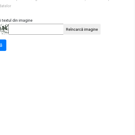
datelor
i textul din imagine
Reîncarcă imagine
ă