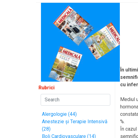
În ultim
semnifi
cu infer
Rubrici
Mediul u
hormonal
Alergologie (44)
constata
Anestezie și Terapie Intensivă
%.
(28)
În cazul
Boli Cardiovasculare (14)
semnific