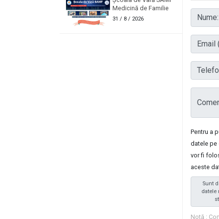
Medicină de Familie
Nume:
31
/ 8 / 2026
Email (
Telefon
Coment
Pentru a 
datele pe 
vor fi fol
aceste da
Sunt d
datele 
s
Notă : Com