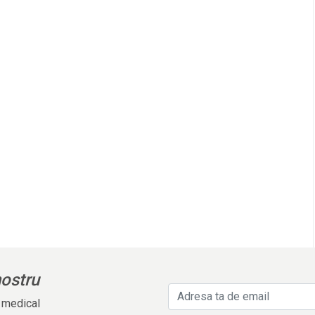
nostru
l medical