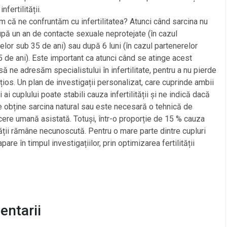
 infertilității.
m că ne confruntăm cu infertilitatea? Atunci când sarcina nu
pă un an de contacte sexuale neprotejate (în cazul
elor sub 35 de ani) sau după 6 luni (în cazul partenerelor
 de ani). Este important ca atunci când se atinge acest
 să ne adresăm specialistului în infertilitate, pentru a nu pierde
țios. Un plan de investigații personalizat, care cuprinde ambii
 ai cuplului poate stabili cauza infertilității și ne indică dacă
 obține sarcina natural sau este necesară o tehnică de
ere umană asistată. Totuși, într-o proporție de 15 % cauza
ității rămâne necunoscută. Pentru o mare parte dintre cupluri
pare în timpul investigațiilor, prin optimizarea fertilității
ntarii