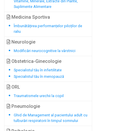
Vitamine, Minerale, Extracte din Plante,
Suplimente Alimentare
Medicina Sportiva
Îmbunătățirea performanțelor piloților de
raliu
Neurologie
Modificări neurocognitive la vârstnici
Obstetrica-Ginecologie
Specialistul tău în infertilitate
Specialistul tău în menopauză
ORL
Traumatismele urechii la copil
Pneumologie
Ghid de Management al pacientului adult cu
tulburări respiratorii în timpul somnului