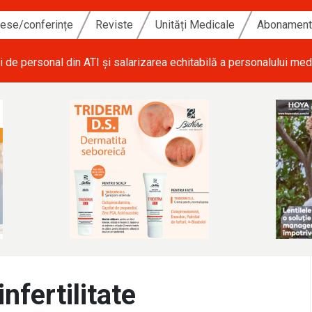
ese/conferințe
Reviste
Unități Medicale
Abonamen
i de personal din ATI și salarizarea echitabilă a personalului med
infertilitate