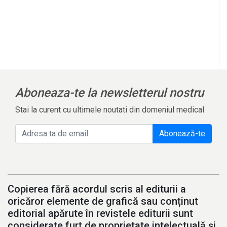
l
Aboneaza-te la newsletterul nostru
Stai la curent cu ultimele noutati din domeniul medical
Abonează-te
Copierea fără acordul scris al editurii a
oricăror elemente de grafică sau conținut
editorial apărute în revistele editurii sunt
considerate furt de proprietate intelectuală și