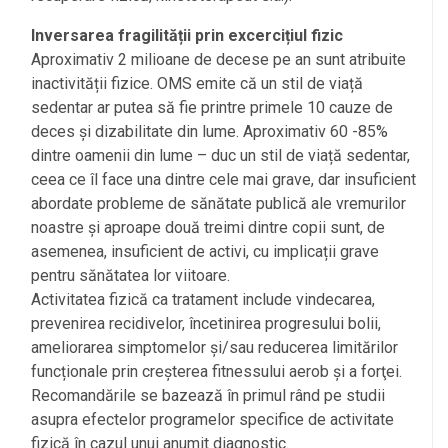
Inversarea fragilității prin excercițiul fizic
Aproximativ 2 milioane de decese pe an sunt atribuite
inactivității fizice. OMS emite că un stil de viață
sedentar ar putea să fie printre primele 10 cauze de
deces și dizabilitate din lume. Aproximativ 60 -85%
dintre oamenii din lume – duc un stil de viață sedentar,
ceea ce îl face una dintre cele mai grave, dar insuficient
abordate probleme de sănătate publică ale vremurilor
noastre și aproape două treimi dintre copii sunt, de
asemenea, insuficient de activi, cu implicații grave
pentru sănătatea lor viitoare.
Activitatea fizică ca tratament include vindecarea,
prevenirea recidivelor, încetinirea progresului bolii,
ameliorarea simptomelor și/sau reducerea limitărilor
funcționale prin creșterea fitnessului aerob și a forţei.
Recomandările se bazează în primul rând pe studii
asupra efectelor programelor specifice de activitate
fizică în cazul unui anumit diagnostic.