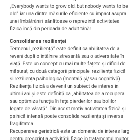
„Everybody wants to grow old, but nobody wants to be
old” iar una dintre măsurile eficiente cu impact asupra
unei îmbătrâniri sănătoase o reprezintă activitatea
fizică încă din perioada de adult tânăr.
Consolidarea rezilienței
Termenul „reziliență” este definit ca abilitatea de a
reveni după o întâlnire stresantă sau o adversitate în
viață. Este un concept cu mai multe fațete și dificil de
măsurat, cu două categorii principale: reziliența fizică
și reziliența psihologică (mentală și/sau cognitivă).
Reziliența fizică a devenit un subiect de interes în
ultimii ani și este definită ca „abilitatea de a recupera
sau optimiza funcția în fața pierderilor sau bolilor
legate de vârstă”. Din acest motiv activitatea fizică și
psihică intensă poate consolida reziliența și inversa
fragilitatea.
Recuperarea geriatrică este un domeniu de interes larg
pentru prescripția activității fizice în tratamentul multor