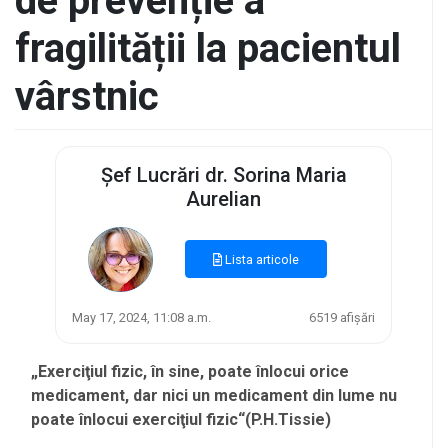
de prevenție a
fragilității la pacientul
vârstnic
Șef Lucrări dr. Sorina Maria
Aurelian
Lista articole
May 17, 2024, 11:08 a.m.
6519 afișări
„Exerciţiul fizic, în sine, poate înlocui orice
medicament, dar nici un medicament din lume nu
poate înlocui exerciţiul fizic“(P.H.Tissie)