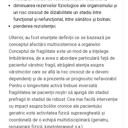
diminuarea rezervelor ﬁziologice ale organismului și
un risc crescut de dizabilitate un stadiu între
funcţional şi nefuncţional, între sănătos şi bolnav;
pierderea rezistenţei.
Ulterior, au fost enunțate definiții ce se bazează pe
conceptul afectării multisistemice a organelor.
Conceptul de fragilitate este un mod de a înţelege
îmbătrânirea, de a avea o abordare particulară față de
pacientul vârstnic fragil, atrăgând atenţia asupra
vârstnicilor care se aﬂă la risc crescut de a deveni
dependenţi şi de a prezenta un prognostic nefavorabil.
Pentru o longevitate activă trebuie inversată
fragilitatea iar pacienții noștri să ajungă din stadiul
prefragil în stadiul de robust. Cea mai facilă intervenție
cu impact asupra bolilor cronice ale pacientului
geriatric este activitatea fizică supravegheată și
coordonată de o echipă multidisciplinară (geriatru,
recuperare fizică, kinetoterapeut s.a.).