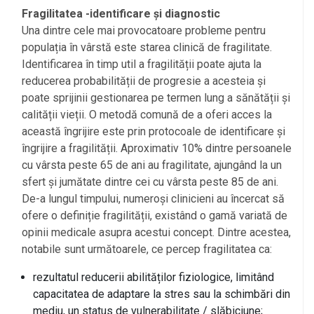
Fragilitatea -identificare și diagnostic
Una dintre cele mai provocatoare probleme pentru
populația în vârstă este starea clinică de fragilitate.
Identificarea în timp util a fragilității poate ajuta la
reducerea probabilității de progresie a acesteia și
poate sprijinii gestionarea pe termen lung a sănătății și
calității vieții. O metodă comună de a oferi acces la
această îngrijire este prin protocoale de identificare și
îngrijire a fragilității. Aproximativ 10% dintre persoanele
cu vârsta peste 65 de ani au fragilitate, ajungând la un
sfert și jumătate dintre cei cu vârsta peste 85 de ani.
De-a lungul timpului, numeroși clinicieni au încercat să
ofere o definiție fragilității, existând o gamă variată de
opinii medicale asupra acestui concept. Dintre acestea,
notabile sunt următoarele, ce percep fragilitatea ca:
rezultatul reducerii abilităților fiziologice, limitând
capacitatea de adaptare la stres sau la schimbări din
mediu, un status de vulnerabilitate / slăbiciune;