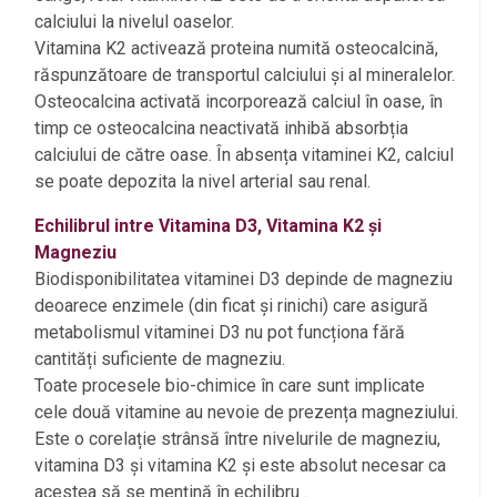
calciului la nivelul oaselor.
Vitamina K2 activează proteina numită osteocalcină,
răspunzătoare de transportul calciului și al mineralelor.
Osteocalcina activată incorporează calciul în oase, în
timp ce osteocalcina neactivată inhibă absorbția
calciului de către oase. În absența vitaminei K2, calciul
se poate depozita la nivel arterial sau renal.
Echilibrul intre Vitamina D3, Vitamina K2 și
Magneziu
Biodisponibilitatea vitaminei D3 depinde de magneziu
deoarece enzimele (din ficat și rinichi) care asigură
metabolismul vitaminei D3 nu pot funcționa fără
cantități suficiente de magneziu.
Toate procesele bio-chimice în care sunt implicate
cele două vitamine au nevoie de prezența magneziului.
Este o corelație strânsă între nivelurile de magneziu,
vitamina D3 și vitamina K2 și este absolut necesar ca
acestea să se mențină în echilibru .