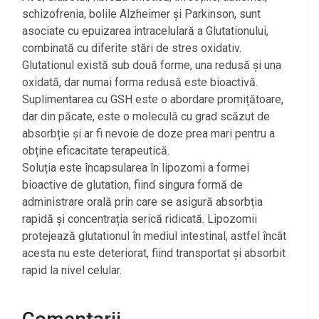
schizofrenia, bolile Alzheimer și Parkinson, sunt
asociate cu epuizarea intracelulară a Glutationului,
combinată cu diferite stări de stres oxidativ.
Glutationul există sub două forme, una redusă și una
oxidată, dar numai forma redusă este bioactivă.
Suplimentarea cu GSH este o abordare promițătoare,
dar din păcate, este o moleculă cu grad scăzut de
absorbție și ar fi nevoie de doze prea mari pentru a
obține eficacitate terapeutică.
Soluția este încapsularea în lipozomi a formei
bioactive de glutation, fiind singura formă de
administrare orală prin care se asigură absorbția
rapidă și concentrația serică ridicată. Lipozomii
protejează glutationul în mediul intestinal, astfel încât
acesta nu este deteriorat, fiind transportat și absorbit
rapid la nivel celular.