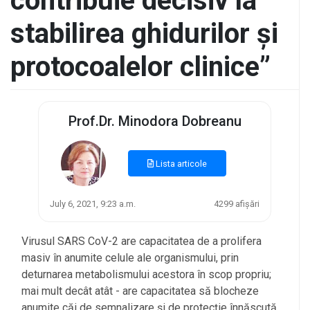
contribuie decisiv la
stabilirea ghidurilor și
protocoalelor clinice”
Prof.Dr. Minodora Dobreanu
Lista articole
July 6, 2021, 9:23 a.m.
4299 afișări
Virusul SARS CoV-2 are capacitatea de a prolifera
masiv în anumite celule ale organismului, prin
deturnarea metabolismului acestora în scop propriu;
mai mult decât atât - are capacitatea să blocheze
anumite căi de semnalizare și de protecție înnăscută