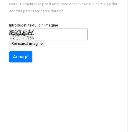
Notă : Comentariile pot fi adăugate doar în cazul în care v-ați dat
acordul pentru stocarea datelor
Introduceti textul din imagine
Reîncarcă imagine
Adaugă