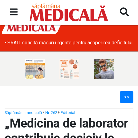
• SRATI solicită măsuri urgente pentru acoperirea deficitului d
<<
Săptămâna medicală
Nr. 262
Editorial
„Medicina de laborator
ș