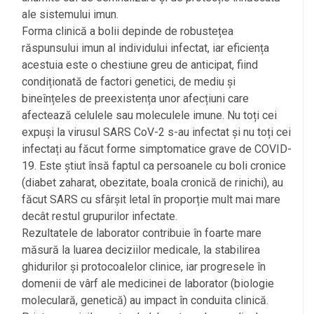
ale sistemului imun.
Forma clinică a bolii depinde de robustețea
răspunsului imun al individului infectat, iar eficiența
acestuia este o chestiune greu de anticipat, fiind
condiționată de factori genetici, de mediu și
bineînțeles de preexistența unor afecțiuni care
afectează celulele sau moleculele imune. Nu toți cei
expuși la virusul SARS CoV-2 s-au infectat și nu toți cei
infectați au făcut forme simptomatice grave de COVID-
19. Este știut însă faptul ca persoanele cu boli cronice
(diabet zaharat, obezitate, boala cronică de rinichi), au
făcut SARS cu sfârșit letal în proporție mult mai mare
decât restul grupurilor infectate.
Rezultatele de laborator contribuie în foarte mare
măsură la luarea deciziilor medicale, la stabilirea
ghidurilor și protocoalelor clinice, iar progresele în
domenii de vârf ale medicinei de laborator (biologie
moleculară, genetică) au impact în conduita clinică.