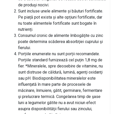
de produşi nocivi.
Sunt incluse unele alimente și băuturi fortificate.
Pe piață pot exista și alte opțiuni fortificate, dar
nu toate alimentele fortificate sunt bogate în
nutrienți.
Consumul cronic de alimente îmbogăţite cu zinc
poate determina scăderea absorbţiei cuprului şi
fierului.
Porțiile enumerate nu sunt porții recomandate.
Porțiile standard furnizează cel puțin 1,8 mg de
fier. *Mineralele, spre deosebire de vitamine, nu
sunt distruse de căldură, lumină, agenţi oxidanţi
sau pH. Biodisponibilitatea mineralelor este
influenţată în mare parte de procesele de
măcinare, înmuiere, gătit, germinare, fermentare
şi prelucrare termică. Congelarea timp de şase
luni a legumelor gătite nu a avut niciun efect
asupra disponibilităţii fierului sau zincului,