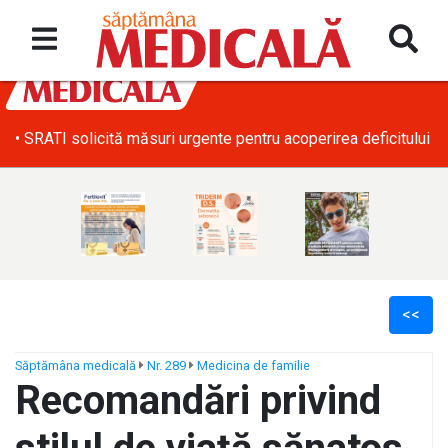
• SRATI solicită măsuri urgente pentru acoperirea deficitului d
<<
Săptămâna medicală
Nr. 289
Medicina de familie
Recomandări privind
ș