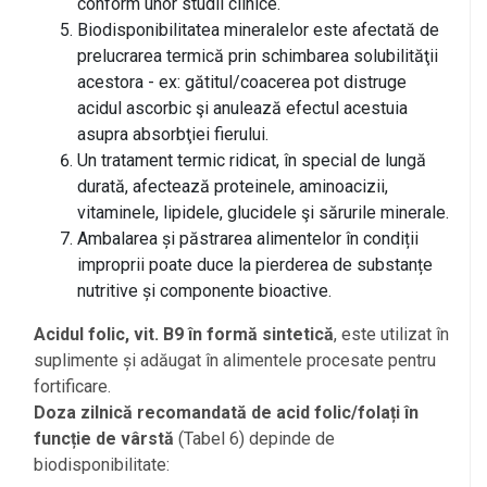
conform unor studii clinice.
Biodisponibilitatea mineralelor este afectată de
prelucrarea termică prin schimbarea solubilităţii
acestora - ex: gătitul/coacerea pot distruge
acidul ascorbic şi anulează efectul acestuia
asupra absorbţiei fierului.
Un tratament termic ridicat, în special de lungă
durată, afectează proteinele, aminoacizii,
vitaminele, lipidele, glucidele şi sărurile minerale.
Ambalarea și păstrarea alimentelor în condiții
improprii poate duce la pierderea de substanțe
nutritive și componente bioactive.
Acidul folic, vit. B9 în formă sintetică
, este utilizat în
suplimente și adăugat în alimentele procesate pentru
fortificare.
Doza zilnică recomandată de acid folic/folați în
funcție de vârstă
(Tabel 6) depinde de
biodisponibilitate: