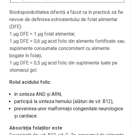
Biodisponibilitatea diferită a făcut ca în practică să fie
nevoie de definirea echivalentului de folat alimentar
(DFE):
1 µg DFE = 1 µg folat alimentar;
1 µg DFE = 0,6 µg acid folic din alimente fortificate sau
suplimente consumate concomitent cu alimente
bogate în folați;
1 µg DFE = 0,5 µg acid folic din suplimente luate pe
stomacul gol.
Rolul acidului folic
în sinteza AND și ARN,
participă la sinteza hemului (alături de vit. B12),
prevenirea unor malformații congenitale neurologice
și cardiace.
Absorbția folaților este