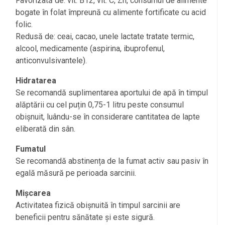
Favorizată de: vit. B12, vit. C, Zn, consumul de alimente
bogate în folat împreună cu alimente fortificate cu acid
folic.
Redusă de: ceai, cacao, unele lactate tratate termic,
alcool, medicamente (aspirina, ibuprofenul,
anticonvulsivantele).
Hidratarea
Se recomandă suplimentarea aportului de apă în timpul
alăptării cu cel puțin 0,75-1 litru peste consumul
obișnuit, luându-se în considerare cantitatea de lapte
eliberată din sân.
Fumatul
Se recomandă abstinența de la fumat activ sau pasiv în
egală măsură pe perioada sarcinii.
Mișcarea
Activitatea fizică obișnuită în timpul sarcinii are
beneficii pentru sănătate și este sigură.