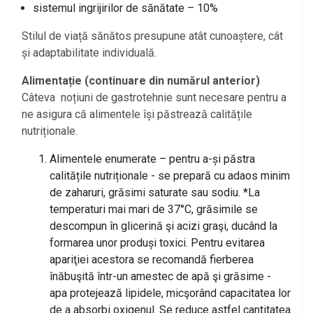
sistemul ingrijirilor de sănătate – 10%
Stilul de viață sănătos presupune atât cunoaștere, cât
și adaptabilitate individuală.
Alimentație (continuare din numărul anterior)
Câteva noțiuni de gastrotehnie sunt necesare pentru a
ne asigura că alimentele își păstrează calitățile
nutriționale.
Alimentele enumerate – pentru a-și păstra
calitățile nutriționale - se prepară cu adaos minim
de zaharuri, grăsimi saturate sau sodiu. *La
temperaturi mai mari de 37°C, grăsimile se
descompun în glicerină şi acizi graşi, ducând la
formarea unor produși toxici. Pentru evitarea
apariţiei acestora se recomandă fierberea
înăbuşită într-un amestec de apă şi grăsime -
apa protejează lipidele, micşorând capacitatea lor
de a absorbi oxigenul. Se reduce astfel cantitatea