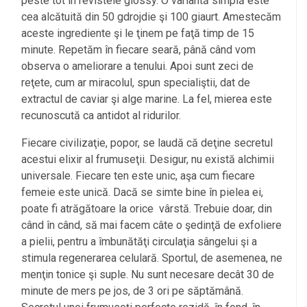
peste tot în revistele glossy. O variantă simplă este
cea alcătuită din 50 gdrojdie şi 100 giaurt. Amestecăm
aceste ingrediente şi le ţinem pe faţă timp de 15
minute. Repetăm în fiecare seară, până când vom
observa o ameliorare a tenului. Apoi sunt zeci de
reţete, cum ar miracolul, spun specialiştii, dat de
extractul de caviar şi alge marine. La fel, mierea este
recunoscută ca antidot al ridurilor.
Fiecare civilizaţie, popor, se laudă că deţine secretul
acestui elixir al frumuseţii. Desigur, nu există alchimii
universale. Fiecare ten este unic, aşa cum fiecare
femeie este unică. Dacă se simte bine în pielea ei,
poate fi atrăgătoare la orice vârstă. Trebuie doar, din
când în când, să mai facem câte o şedinţă de exfoliere
a pielii, pentru a îmbunătăţi circulaţia sângelui şi a
stimula regenerarea celulară. Sportul, de asemenea, ne
menţin tonice şi suple. Nu sunt necesare decât 30 de
minute de mers pe jos, de 3 ori pe săptămână.