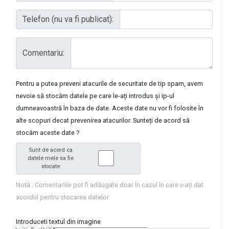
Telefon (nu va fi publicat):
Comentariu:
Pentru a putea preveni atacurile de securitate de tip spam, avem
nevoie să stocăm datele pe care le-ați introdus și ip-ul
dumneavoastră în baza de date. Aceste date nu vor fi folosite în
alte scopuri decat prevenirea atacurilor. Sunteți de acord să
stocăm aceste date ?
Sunt de acord ca
datele mele sa fie
stocate
Notă : Comentariile pot fi adăugate doar în cazul în care v-ați dat
acordul pentru stocarea datelor
Introduceti textul din imagine