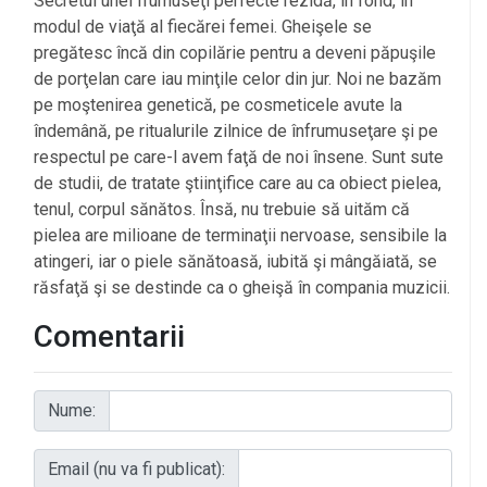
Secretul unei frumuseţi perfecte rezidă, în fond, în
modul de viaţă al fiecărei femei. Gheişele se
pregătesc încă din copilărie pentru a deveni păpuşile
de porţelan care iau minţile celor din jur. Noi ne bazăm
pe moştenirea genetică, pe cosmeticele avute la
îndemână, pe ritualurile zilnice de înfrumuseţare şi pe
respectul pe care-l avem faţă de noi însene. Sunt sute
de studii, de tratate ştiinţifice care au ca obiect pielea,
tenul, corpul sănătos. Însă, nu trebuie să uităm că
pielea are milioane de terminaţii nervoase, sensibile la
atingeri, iar o piele sănătoasă, iubită şi mângăiată, se
răsfaţă şi se destinde ca o gheişă în compania muzicii.
Comentarii
Nume:
Email (nu va fi publicat):