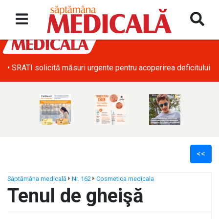
• SRATI solicită măsuri urgente pentru acoperirea deficitului d
<<
Săptămâna medicală
Nr. 162
Cosmetica medicala
Tenul de gheişă
ș