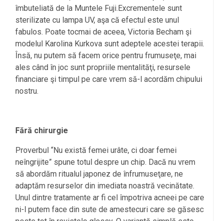
îmbuteliată de la Muntele Fuji.Excrementele sunt
sterilizate cu lampa UV, aşa că efectul este unul
fabulos. Poate tocmai de aceea, Victoria Becham şi
modelul Karolina Kurkova sunt adeptele acestei terapii.
Însă, nu putem să facem orice pentru frumuseţe, mai
ales când în joc sunt propriile mentalităţi, resursele
financiare şi timpul pe care vrem să-l acordăm chipului
nostru.
Fără chirurgie
Proverbul “Nu există femei urâte, ci doar femei
neîngrijite” spune totul despre un chip. Dacă nu vrem
să abordăm ritualul japonez de înfrumuseţare, ne
adaptăm resurselor din imediata noastră vecinătate.
Unul dintre tratamente ar fi cel împotriva acneei pe care
ni-l putem face din sute de amestecuri care se găsesc