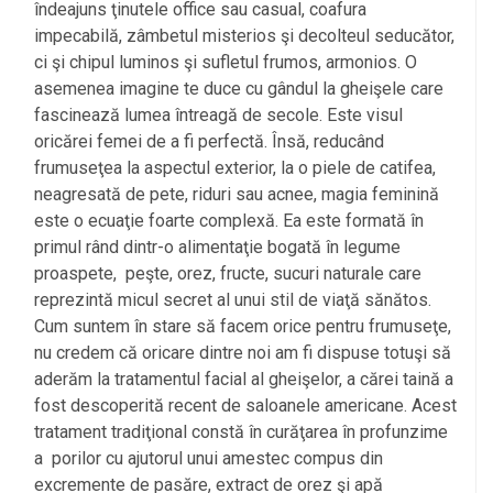
îndeajuns ţinutele office sau casual, coafura
impecabilă, zâmbetul misterios şi decolteul seducător,
ci şi chipul luminos şi sufletul frumos, armonios. O
asemenea imagine te duce cu gândul la gheişele care
fascinează lumea întreagă de secole. Este visul
oricărei femei de a fi perfectă. Însă, reducând
frumuseţea la aspectul exterior, la o piele de catifea,
neagresată de pete, riduri sau acnee, magia feminină
este o ecuaţie foarte complexă. Ea este formată în
primul rând dintr-o alimentaţie bogată în legume
proaspete, peşte, orez, fructe, sucuri naturale care
reprezintă micul secret al unui stil de viaţă sănătos.
Cum suntem în stare să facem orice pentru frumuseţe,
nu credem că oricare dintre noi am fi dispuse totuşi să
aderăm la tratamentul facial al gheişelor, a cărei taină a
fost descoperită recent de saloanele americane. Acest
tratament tradiţional constă în curăţarea în profunzime
a porilor cu ajutorul unui amestec compus din
excremente de pasăre, extract de orez şi apă