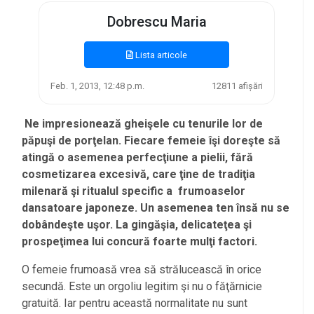
Dobrescu Maria
Lista articole
Feb. 1, 2013, 12:48 p.m.
12811 afișări
Ne impresionează gheişele cu tenurile lor de
păpuşi de porţelan. Fiecare femeie îşi doreşte să
atingă o asemenea perfecţiune a pielii, fără
cosmetizarea excesivă, care ţine de tradiţia
milenară şi ritualul specific a frumoaselor
dansatoare japoneze. Un asemenea ten însă nu se
dobândeşte uşor. La gingăşia, delicateţea şi
prospeţimea lui concură foarte mulţi factori.
O femeie frumoasă vrea să strălucească în orice
secundă. Este un orgoliu legitim şi nu o făţărnicie
gratuită. Iar pentru această normalitate nu sunt