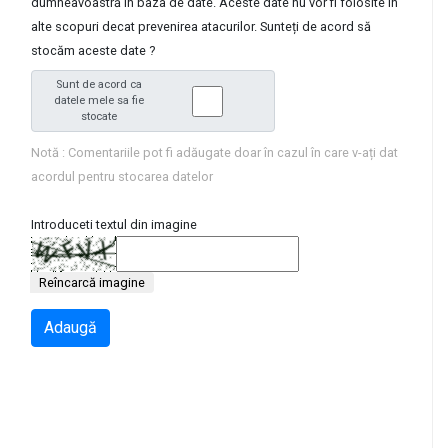
dumneavoastră în baza de date. Aceste date nu vor fi folosite în
alte scopuri decat prevenirea atacurilor. Sunteți de acord să
stocăm aceste date ?
Sunt de acord ca
datele mele sa fie
stocate
Notă : Comentariile pot fi adăugate doar în cazul în care v-ați dat
acordul pentru stocarea datelor
Introduceti textul din imagine
Reîncarcă imagine
Adaugă