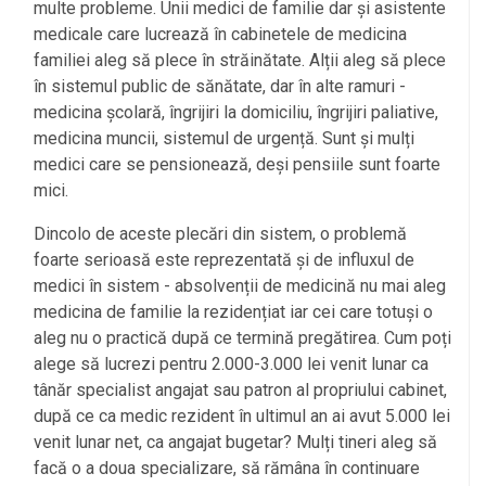
multe probleme. Unii medici de familie dar și asistente
medicale care lucrează în cabinetele de medicina
familiei aleg să plece în străinătate. Alții aleg să plece
în sistemul public de sănătate, dar în alte ramuri -
medicina școlară, îngrijiri la domiciliu, îngrijiri paliative,
medicina muncii, sistemul de urgență. Sunt și mulți
medici care se pensionează, deși pensiile sunt foarte
mici.
Dincolo de aceste plecări din sistem, o problemă
foarte serioasă este reprezentată și de influxul de
medici în sistem - absolvenții de medicină nu mai aleg
medicina de familie la rezidențiat iar cei care totuși o
aleg nu o practică după ce termină pregătirea. Cum poți
alege să lucrezi pentru 2.000-3.000 lei venit lunar ca
tânăr specialist angajat sau patron al propriului cabinet,
după ce ca medic rezident în ultimul an ai avut 5.000 lei
venit lunar net, ca angajat bugetar? Mulți tineri aleg să
facă o a doua specializare, să rămâna în continuare