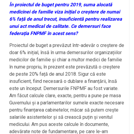
În proiectul de buget pentru 2019, suma alocată
medicinei de familie viza inițial o creștere de numai
6% față de anul trecut, insuficientă pentru realizarea
unui act medical de calitate. Ce demersuri face
federația FNPMF în acest sens?
Proiectul de buget a prevăzut într-adevăr o creștere de
doar 6% inițial, însă în urma demersurilor organizațiilor
medicilor de familie și chiar a multor medici de familie
în nume propriu, în prezent este prevăzută o creștere
de peste 20% față de anul 2018. Sigur că este
insuficient, fiind necesară o dublare a finanțării, însă
este un început. Demersurile FNPMF au fost variate.
Am făcut calcule clare, exacte, pentru a pune pe masa
Guvernului și a parlamentarilor sumele exacte necesare
pentru finanțarea cabinetelor, măcar să putem crește
salariile asistentelor și să crească puțin și venitul
medicului. Am pus aceste calcule în documente,
adevărate note de fundamentare, pe care le-am