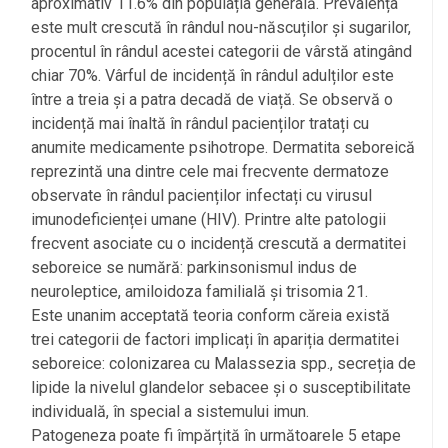
aproximativ 11.6% din populația generală. Prevalența
este mult crescută în rândul nou-născuților și sugarilor,
procentul în rândul acestei categorii de vârstă atingând
chiar 70%. Vârful de incidență în rândul adulților este
între a treia și a patra decadă de viață. Se observă o
incidență mai înaltă în rândul pacienților tratați cu
anumite medicamente psihotrope. Dermatita seboreică
reprezintă una dintre cele mai frecvente dermatoze
observate în rândul pacienților infectați cu virusul
imunodeficienței umane (HIV). Printre alte patologii
frecvent asociate cu o incidență crescută a dermatitei
seboreice se numără: parkinsonismul indus de
neuroleptice, amiloidoza familială și trisomia 21.
Este unanim acceptată teoria conform căreia există
trei categorii de factori implicați în apariția dermatitei
seboreice: colonizarea cu Malassezia spp., secreția de
lipide la nivelul glandelor sebacee și o susceptibilitate
individuală, în special a sistemului imun.
Patogeneza poate fi împărțită în următoarele 5 etape