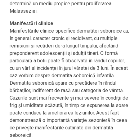
determină un mediu propice pentru proliferarea
Malasseziei.
Manifestări clinice
Manifestările clinice specifice dermatitei seboreice au,
în general, caracter cronic și recidivant, cu multiple
remisiuni și recăderi de-a lungul timpului, afectând
preponderent adolescenții și adulții tineri. O formă
particulară a bolii poate fi observată în rândul copiilor,
cu un vârf al incidenței în jurul vârstei de 3 luni. În acest
caz vorbim despre dermatita seboreică infantilă.
Dermatita seboreică apare cu precădere în rândul
bărbaților, indiferent de rasă sau categoria de vârstă.
Cazurile sunt mai frecvente și mai severe în condiții de
frig și umiditate scăzută, în timp ce expunerea la soare
poate conduce la ameliorarea leziunilor. Acest fapt
demonstrează o importantă variație sezonieră în ceea
ce privește manifestările cutanate din dermatita
seboreică.