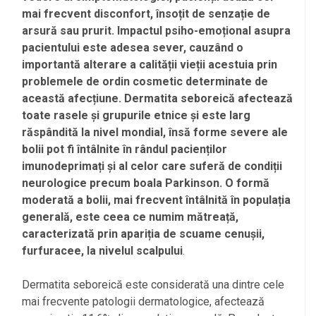
mai frecvent disconfort, însoțit de senzație de
arsură sau prurit. Impactul psiho-emoțional asupra
pacientului este adesea sever, cauzând o
importantă alterare a calității vieții acestuia prin
problemele de ordin cosmetic determinate de
această afecțiune. Dermatita seboreică afectează
toate rasele și grupurile etnice și este larg
răspândită la nivel mondial, însă forme severe ale
bolii pot fi întâlnite în rândul pacienților
imunodeprimați și al celor care suferă de condiții
neurologice precum boala Parkinson. O formă
moderată a bolii, mai frecvent întâlnită în populația
generală, este ceea ce numim mătreață,
caracterizată prin apariția de scuame cenușii,
furfuracee, la nivelul scalpului
.
Dermatita seboreică este considerată una dintre cele
mai frecvente patologii dermatologice, afectează