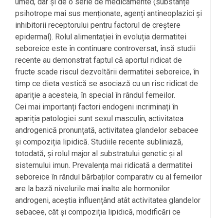
umed, dar și de o serie de medicamente (substanțe
psihotrope mai sus menționate, agenți antineoplazici și
inhibitorii receptorului pentru factorul de creștere
epidermal). Rolul alimentației în evoluția dermatitei
seboreice este în continuare controversat, însă studii
recente au demonstrat faptul că aportul ridicat de
fructe scade riscul dezvoltării dermatitei seboreice, în
timp ce dieta vestică se asociază cu un risc ridicat de
apariție a acesteia, în special în rândul femeilor.
Cei mai importanți factori endogeni incriminați în
apariția patologiei sunt sexul masculin, activitatea
androgenică pronunțată, activitatea glandelor sebacee
și compoziția lipidică. Studiile recente subliniază,
totodată, și rolul major al substratului genetic și al
sistemului imun. Prevalența mai ridicată a dermatitei
seboreice în rândul bărbaților comparativ cu al femeilor
are la bază nivelurile mai înalte ale hormonilor
androgeni, aceștia influențând atât activitatea glandelor
sebacee, cât și compoziția lipidică, modificări ce