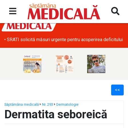
• SRATI solicită măsuri urgente pentru acoperirea deficitului d
<<
Săptămâna medicală
Nr. 293
Dermatologie
Dermatita seboreică
ș