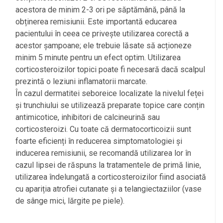
acestora de minim 2-3 ori pe săptămână, până la
obținerea remisiunii. Este importantă educarea
pacientului în ceea ce privește utilizarea corectă a
acestor șampoane; ele trebuie lăsate să acționeze
minim 5 minute pentru un efect optim. Utilizarea
corticosteroizilor topici poate fi necesară dacă scalpul
prezintă o leziuni inflamatorii marcate.
În cazul dermatitei seboreice localizate la nivelul feței
și trunchiului se utilizează preparate topice care conțin
antimicotice, inhibitori de calcineurină sau
corticosteroizi. Cu toate că dermatocorticoizii sunt
foarte eficienți în reducerea simptomatologiei și
inducerea remisiunii, se recomandă utilizarea lor în
cazul lipsei de răspuns la tratamentele de primă linie,
utilizarea îndelungată a corticosteroizilor fiind asociată
cu apariția atrofiei cutanate și a telangiectaziilor (vase
de sânge mici, lărgite pe piele).