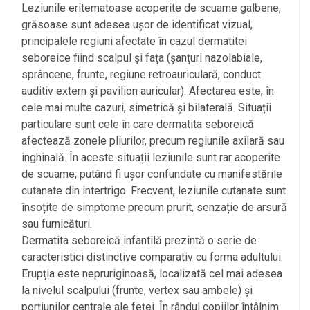
Leziunile eritematoase acoperite de scuame galbene,
grăsoase sunt adesea ușor de identificat vizual,
principalele regiuni afectate în cazul dermatitei
seboreice fiind scalpul și fața (șanțuri nazolabiale,
sprâncene, frunte, regiune retroauriculară, conduct
auditiv extern și pavilion auricular). Afectarea este, în
cele mai multe cazuri, simetrică și bilaterală. Situații
particulare sunt cele în care dermatita seboreică
afectează zonele pliurilor, precum regiunile axilară sau
inghinală. În aceste situații leziunile sunt rar acoperite
de scuame, putând fi ușor confundate cu manifestările
cutanate din intertrigo. Frecvent, leziunile cutanate sunt
însoțite de simptome precum prurit, senzație de arsură
sau furnicături.
Dermatita seboreică infantilă prezintă o serie de
caracteristici distinctive comparativ cu forma adultului.
Erupția este nepruriginoasă, localizată cel mai adesea
la nivelul scalpului (frunte, vertex sau ambele) și
porțiunilor centrale ale feței. În rândul copiilor întâlnim