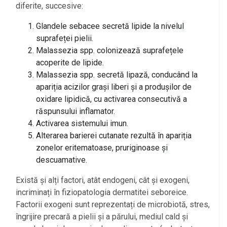
diferite, succesive:
Glandele sebacee secretă lipide la nivelul
suprafeței pielii.
Malassezia spp. colonizează suprafețele
acoperite de lipide.
Malassezia spp. secretă lipază, conducând la
apariția acizilor grași liberi și a produșilor de
oxidare lipidică, cu activarea consecutivă a
răspunsului inflamator.
Activarea sistemului imun.
Alterarea barierei cutanate rezultă în apariția
zonelor eritematoase, pruriginoase și
descuamative.
Există și alți factori, atât endogeni, cât și exogeni,
incriminați în fiziopatologia dermatitei seboreice.
Factorii exogeni sunt reprezentați de microbiotă, stres,
îngrijire precară a pielii și a părului, mediul cald și