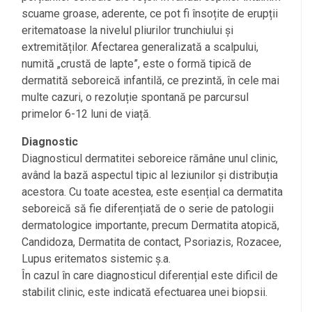
scuame groase, aderente, ce pot fi însoțite de erupții
eritematoase la nivelul pliurilor trunchiului și
extremităților. Afectarea generalizată a scalpului,
numită „crustă de lapte”, este o formă tipică de
dermatită seboreică infantilă, ce prezintă, în cele mai
multe cazuri, o rezoluție spontană pe parcursul
primelor 6-12 luni de viață.
Diagnostic
Diagnosticul dermatitei seboreice rămâne unul clinic,
având la bază aspectul tipic al leziunilor și distribuția
acestora. Cu toate acestea, este esențial ca dermatita
seboreică să fie diferențiată de o serie de patologii
dermatologice importante, precum Dermatita atopică,
Candidoza, Dermatita de contact, Psoriazis, Rozacee,
Lupus eritematos sistemic ș.a.
În cazul în care diagnosticul diferențial este dificil de
stabilit clinic, este indicată efectuarea unei biopsii.