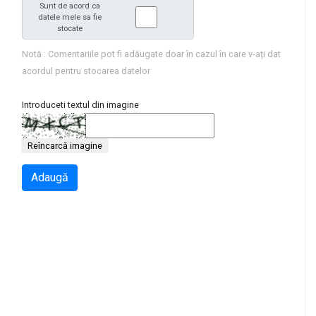
Sunt de acord ca
datele mele sa fie
stocate
Notă : Comentariile pot fi adăugate doar în cazul în care v-ați dat
acordul pentru stocarea datelor
Introduceti textul din imagine
Reîncarcă imagine
Adaugă