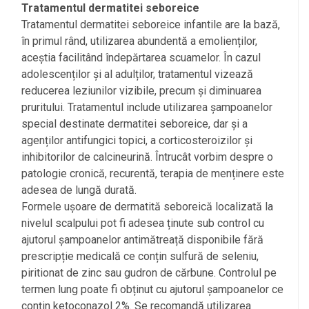
Tratamentul dermatitei seboreice
Tratamentul dermatitei seboreice infantile are la bază,
în primul rând, utilizarea abundentă a emolienților,
aceștia facilitând îndepărtarea scuamelor. În cazul
adolescenților și al adulților, tratamentul vizează
reducerea leziunilor vizibile, precum și diminuarea
pruritului. Tratamentul include utilizarea șampoanelor
special destinate dermatitei seboreice, dar și a
agenților antifungici topici, a corticosteroizilor și
inhibitorilor de calcineurină. Întrucât vorbim despre o
patologie cronică, recurentă, terapia de menținere este
adesea de lungă durată.
Formele ușoare de dermatită seboreică localizată la
nivelul scalpului pot fi adesea ținute sub control cu
ajutorul șampoanelor antimătreață disponibile fără
prescripție medicală ce conțin sulfură de seleniu,
piritionat de zinc sau gudron de cărbune. Controlul pe
termen lung poate fi obținut cu ajutorul șampoanelor ce
conțin ketoconazol 2%. Se recomandă utilizarea