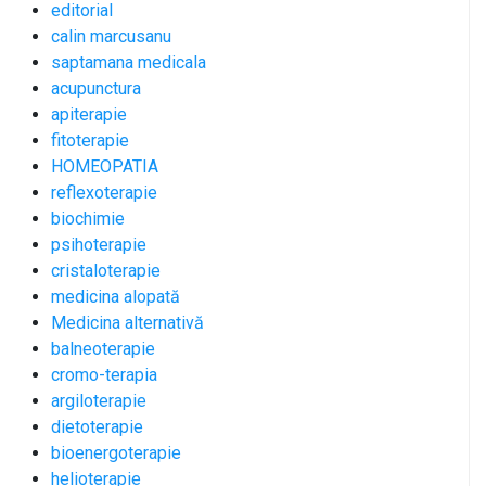
editorial
calin marcusanu
saptamana medicala
acupunctura
apiterapie
fitoterapie
HOMEOPATIA
reflexoterapie
biochimie
psihoterapie
cristaloterapie
medicina alopată
Medicina alternativă
balneoterapie
cromo-terapia
argiloterapie
dietoterapie
bioenergoterapie
helioterapie