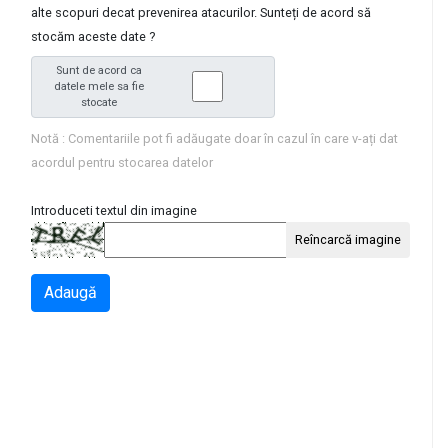
alte scopuri decat prevenirea atacurilor. Sunteți de acord să
stocăm aceste date ?
Sunt de acord ca
datele mele sa fie
stocate
Notă : Comentariile pot fi adăugate doar în cazul în care v-ați dat
acordul pentru stocarea datelor
Introduceti textul din imagine
Reîncarcă imagine
Adaugă