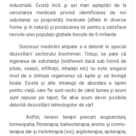
industrială. Există încă şi azi mari aşteptări de la
cercetarea medicală privind identificarea de noi
substanţe cu proprietăţi medicale (aflate în diverse
forme şi în natură) şi producerea lor pentru a satisface
nevoile unei populaţii globale trecute de 6 miliarde.
Succesul medicinii alopate s-a datorat în special
dezvoltării sectorului biochimiei. Totuşi, se pare că
ingerarea de substanţe (indiferent dacă sub formă de
pilule, ceaiuri, infiltraţii, inhalaţii etc) nu este singurul
mod de a stimula organismul să lupte şi să învingă
boala. Există şi alte strategii de abordare a luptei
pentru viaţă, care fie sunt vechi de când lumea şi acum
sunt repuse pe tapet, fie abia acum devin posibile
datorită dezvoltării tehnologiilor de vârf.
Astfel, renasc terapii precum acupunctura,
homeopatia, fitoterapia, balneoterapia, aromo şi cromo-
terapia dar şi meloterapia (sic), argiloterapia, apiterapia,